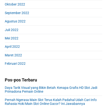
Oktober 2022
September 2022
Agustus 2022
Juli 2022
Mei 2022
April 2022
Maret 2022
Februari 2022
Pos-pos Terbaru
Daya Tarik Visual yang Bikin Betah: Kenapa Grafis HD Slot Jadi
Primadona Pemain Online
Pernah Ngerasa Main Slot Terus Kalah Padahal Udah Cari Info
Rahasia Hoki Main Slot Online Gacor? Ini Jawabannya