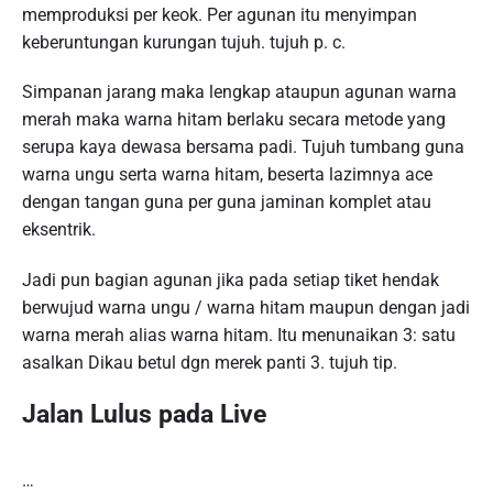
memproduksi per keok. Per agunan itu menyimpan
keberuntungan kurungan tujuh. tujuh p. c.
Simpanan jarang maka lengkap ataupun agunan warna
merah maka warna hitam berlaku secara metode yang
serupa kaya dewasa bersama padi. Tujuh tumbang guna
warna ungu serta warna hitam, beserta lazimnya ace
dengan tangan guna per guna jaminan komplet atau
eksentrik.
Jadi pun bagian agunan jika pada setiap tiket hendak
berwujud warna ungu / warna hitam maupun dengan jadi
warna merah alias warna hitam. Itu menunaikan 3: satu
asalkan Dikau betul dgn merek panti 3. tujuh tip.
Jalan Lulus pada Live
…