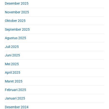
Desember 2025
November 2025
Oktober 2025
September 2025
Agustus 2025
Juli 2025
Juni 2025
Mei 2025
April 2025
Maret 2025
Februari 2025
Januari 2025
Desember 2024