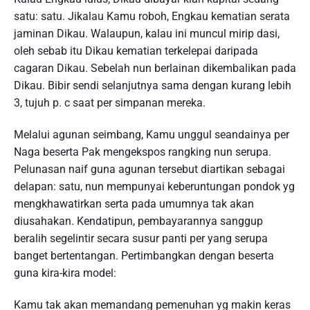
satu: satu. Jikalau Kamu roboh, Engkau kematian serata
jaminan Dikau. Walaupun, kalau ini muncul mirip dasi,
oleh sebab itu Dikau kematian terkelepai daripada
cagaran Dikau. Sebelah nun berlainan dikembalikan pada
Dikau. Bibir sendi selanjutnya sama dengan kurang lebih
3, tujuh p. c saat per simpanan mereka.
Melalui agunan seimbang, Kamu unggul seandainya per
Naga beserta Pak mengekspos rangking nun serupa.
Pelunasan naif guna agunan tersebut diartikan sebagai
delapan: satu, nun mempunyai keberuntungan pondok yg
mengkhawatirkan serta pada umumnya tak akan
diusahakan. Kendatipun, pembayarannya sanggup
beralih segelintir secara susur panti per yang serupa
banget bertentangan. Pertimbangkan dengan beserta
guna kira-kira model:
Kamu tak akan memandang pemenuhan yg makin keras