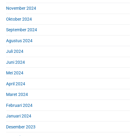
November 2024
Oktober 2024
September 2024
Agustus 2024
Juli 2024
Juni 2024
Mei 2024
April 2024
Maret 2024
Februari 2024
Januari 2024
Desember 2023