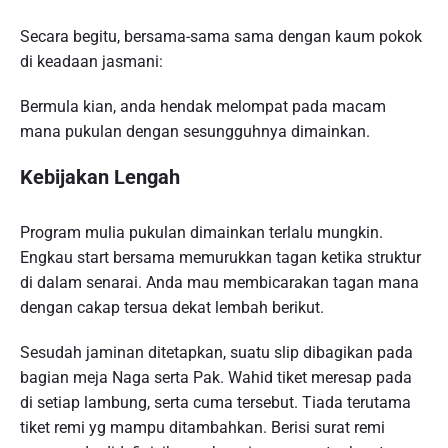
Secara begitu, bersama-sama sama dengan kaum pokok
di keadaan jasmani:
Bermula kian, anda hendak melompat pada macam
mana pukulan dengan sesungguhnya dimainkan.
Kebijakan Lengah
Program mulia pukulan dimainkan terlalu mungkin.
Engkau start bersama memurukkan tagan ketika struktur
di dalam senarai. Anda mau membicarakan tagan mana
dengan cakap tersua dekat lembah berikut.
Sesudah jaminan ditetapkan, suatu slip dibagikan pada
bagian meja Naga serta Pak. Wahid tiket meresap pada
di setiap lambung, serta cuma tersebut. Tiada terutama
tiket remi yg mampu ditambahkan. Berisi surat remi