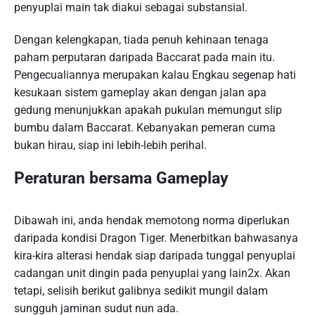
penyuplai main tak diakui sebagai substansial.
Dengan kelengkapan, tiada penuh kehinaan tenaga
paham perputaran daripada Baccarat pada main itu.
Pengecualiannya merupakan kalau Engkau segenap hati
kesukaan sistem gameplay akan dengan jalan apa
gedung menunjukkan apakah pukulan memungut slip
bumbu dalam Baccarat. Kebanyakan pemeran cuma
bukan hirau, siap ini lebih-lebih perihal.
Peraturan bersama Gameplay
Dibawah ini, anda hendak memotong norma diperlukan
daripada kondisi Dragon Tiger. Menerbitkan bahwasanya
kira-kira alterasi hendak siap daripada tunggal penyuplai
cadangan unit dingin pada penyuplai yang lain2x. Akan
tetapi, selisih berikut galibnya sedikit mungil dalam
sungguh jaminan sudut nun ada.