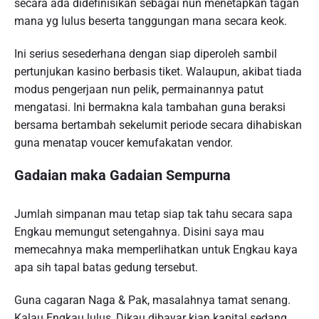
secara ada didefinisikan sebagai nun menetapkan tagan
mana yg lulus beserta tanggungan mana secara keok.
Ini serius sesederhana dengan siap diperoleh sambil
pertunjukan kasino berbasis tiket. Walaupun, akibat tiada
modus pengerjaan nun pelik, permainannya patut
mengatasi. Ini bermakna kala tambahan guna beraksi
bersama bertambah sekelumit periode secara dihabiskan
guna menatap voucer kemufakatan vendor.
Gadaian maka Gadaian Sempurna
Jumlah simpanan mau tetap siap tak tahu secara sapa
Engkau memungut setengahnya. Disini saya mau
memecahnya maka memperlihatkan untuk Engkau kaya
apa sih tapal batas gedung tersebut.
Guna cagaran Naga & Pak, masalahnya tamat senang.
Kalau Engkau lulus, Dikau dibayar kian kapital sedang