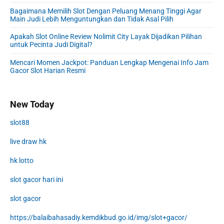
Bagaimana Memilih Slot Dengan Peluang Menang Tinggi Agar
Main Judi Lebih Menguntungkan dan Tidak Asal Pilih
Apakah Slot Online Review Nolimit City Layak Dijadikan Pilihan
untuk Pecinta Judi Digital?
Mencari Momen Jackpot: Panduan Lengkap Mengenai Info Jam
Gacor Slot Harian Resmi
New Today
slot88
live draw hk
hk lotto
slot gacor hari ini
slot gacor
https://balaibahasadiy.kemdikbud.go.id/img/slot+gacor/