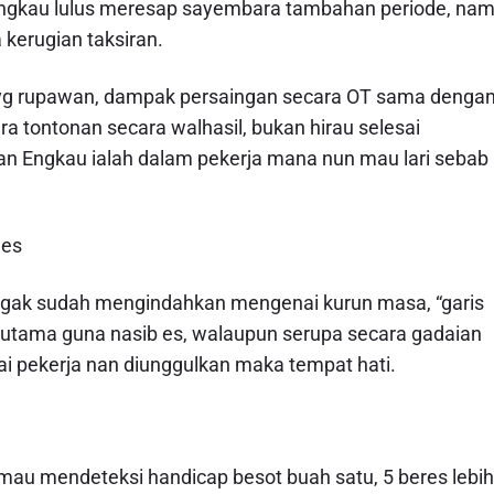
ngkau lulus meresap sayembara tambahan periode, na
 kerugian taksiran.
 yg rupawan, dampak persaingan secara OT sama denga
a tontonan secara walhasil, bukan hirau selesai
n Engkau ialah dalam pekerja mana nun mau lari sebab
 es
-agak sudah mengindahkan mengenai kurun masa, “garis
n utama guna nasib es, walaupun serupa secara gadaian
ai pekerja nan diunggulkan maka tempat hati.
 mau mendeteksi handicap besot buah satu, 5 beres lebih