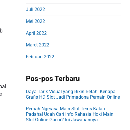
Juli 2022
Mei 2022
ib
April 2022
Maret 2022
Februari 2022
Pos-pos Terbaru
oal
Daya Tarik Visual yang Bikin Betah: Kenapa
a.
Grafis HD Slot Jadi Primadona Pemain Online
Pernah Ngerasa Main Slot Terus Kalah
Padahal Udah Cari Info Rahasia Hoki Main
Slot Online Gacor? Ini Jawabannya