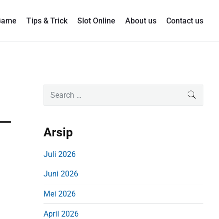
Game
Tips & Trick
Slot Online
About us
Contact us
P
S
SEARC
e
r
a
i
r
Arsip
m
c
a
h
Juli 2026
r
f
Juni 2026
o
y
r
S
Mei 2026
:
i
April 2026