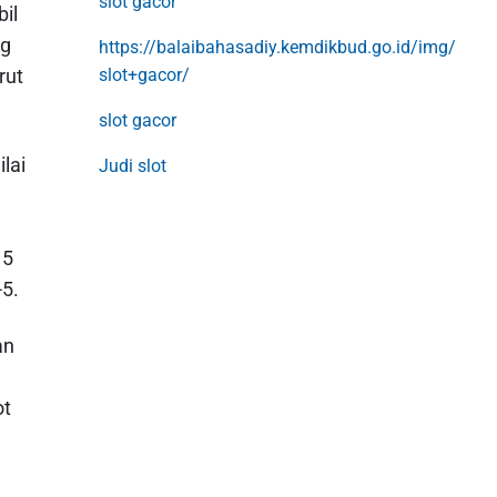
slot gacor
il
ng
https://balaibahasadiy.kemdikbud.go.id/img/
slot+gacor/
rut
slot gacor
lai
Judi slot
 5
-5.
an
ot