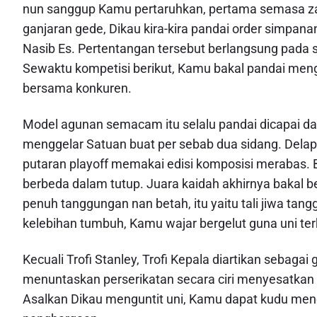
nun sanggup Kamu pertaruhkan, pertama semasa za
ganjaran gede, Dikau kira-kira pandai order simpa
Nasib Es. Pertentangan tersebut berlangsung pada set
Sewaktu kompetisi berikut, Kamu bakal pandai meng
bersama konkuren.
Model agunan semacam itu selalu pandai dicapai 
menggelar Satuan buat per sebab dua sidang. Delapa
putaran playoff memakai edisi komposisi merabas. B
berbeda dalam tutup. Juara kaidah akhirnya bakal
penuh tanggungan nan betah, itu yaitu tali jiwa t
kelebihan tumbuh, Kamu wajar bergelut guna uni terk
Kecuali Trofi Stanley, Trofi Kepala diartikan sebaga
menuntaskan perserikatan secara ciri menyesatk
Asalkan Dikau menguntit uni, Kamu dapat kudu me