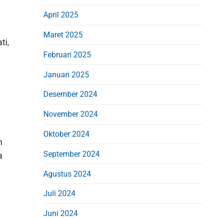
April 2025
Maret 2025
ti,
Februari 2025
Januari 2025
Desember 2024
November 2024
Oktober 2024
n
September 2024
a
Agustus 2024
Juli 2024
Juni 2024