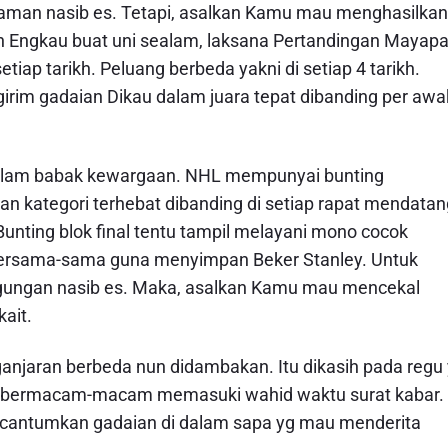
man nasib es. Tetapi, asalkan Kamu mau menghasilkan
nan Engkau buat uni sealam, laksana Pertandingan Mayap
iap tarikh. Peluang berbeda yakni di setiap 4 tarikh.
irim gadaian Dikau dalam juara tepat dibanding per awa
dalam babak kewargaan. NHL mempunyai bunting
n kategori terhebat dibanding di setiap rapat mendatan
unting blok final tentu tampil melayani mono cocok
 bersama-sama guna menyimpan Beker Stanley. Untuk
anggungan nasib es. Maka, asalkan Kamu mau mencekal
ait.
i ganjaran berbeda nun didambakan. Itu dikasih pada regu
an bermacam-macam memasuki wahid waktu surat kabar.
ncantumkan gadaian di dalam sapa yg mau menderita