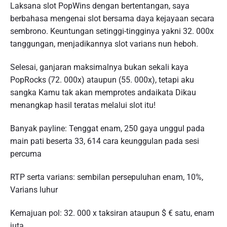
Laksana slot PopWins dengan bertentangan, saya
berbahasa mengenai slot bersama daya kejayaan secara
sembrono. Keuntungan setinggi-tingginya yakni 32. 000x
tanggungan, menjadikannya slot varians nun heboh.
Selesai, ganjaran maksimalnya bukan sekali kaya
PopRocks (72. 000x) ataupun (55. 000x), tetapi aku
sangka Kamu tak akan memprotes andaikata Dikau
menangkap hasil teratas melalui slot itu!
Banyak payline: Tenggat enam, 250 gaya unggul pada
main pati beserta 33, 614 cara keunggulan pada sesi
percuma
RTP serta varians: sembilan persepuluhan enam, 10%,
Varians luhur
Kemajuan pol: 32. 000 x taksiran ataupun $ € satu, enam
juta