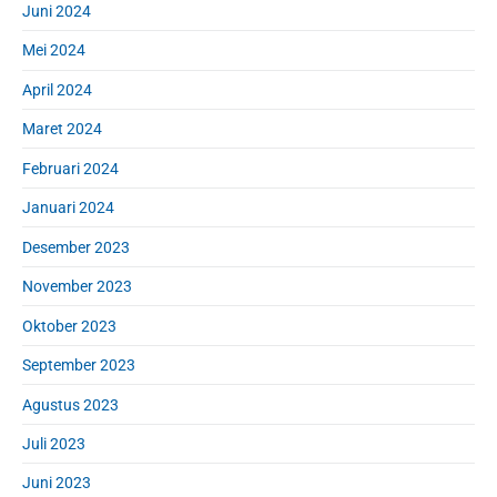
Juni 2024
Mei 2024
April 2024
Maret 2024
Februari 2024
Januari 2024
Desember 2023
November 2023
Oktober 2023
September 2023
Agustus 2023
Juli 2023
Juni 2023