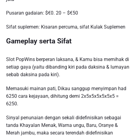
Pusaran gadaian: $€0. 20 – $€50
Sifat suplemen: Kisaran percuma, sifat Kulak Suplemen
Gameplay serta Sifat
Slot PopWins berperan laksana, & Kamu bisa memihak di
setiap gaya (yaitu dibanding kiri pada daksina & lumayan
sebab daksina pada kiri).
Memasuki mainan pati, Dikau sanggup menyimpan had
6250 cara kejayaan, dihitung demi 2x5x5x5x5x5x5 =
6250.
Sinyal penunaian dengan sekali didefinisikan sebagai
tanda Khayalan Menak, Warna ungu, Baru, Oranye &
Merah jambu, maka secara terendah didefinisikan