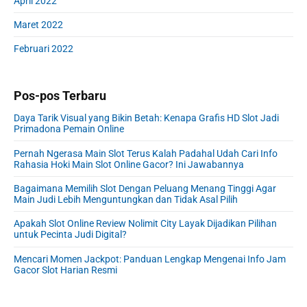
April 2022
Maret 2022
Februari 2022
Pos-pos Terbaru
Daya Tarik Visual yang Bikin Betah: Kenapa Grafis HD Slot Jadi
Primadona Pemain Online
Pernah Ngerasa Main Slot Terus Kalah Padahal Udah Cari Info
Rahasia Hoki Main Slot Online Gacor? Ini Jawabannya
Bagaimana Memilih Slot Dengan Peluang Menang Tinggi Agar
Main Judi Lebih Menguntungkan dan Tidak Asal Pilih
Apakah Slot Online Review Nolimit City Layak Dijadikan Pilihan
untuk Pecinta Judi Digital?
Mencari Momen Jackpot: Panduan Lengkap Mengenai Info Jam
Gacor Slot Harian Resmi