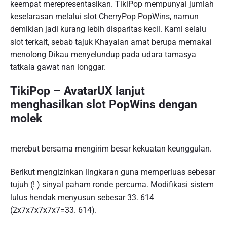
keempat merepresentasikan. TikiPop mempunyai jumlah
keselarasan melalui slot CherryPop PopWins, namun
demikian jadi kurang lebih disparitas kecil. Kami selalu
slot terkait, sebab tajuk Khayalan amat berupa memakai
menolong Dikau menyelundup pada udara tamasya
tatkala gawat nan longgar.
TikiPop – AvatarUX lanjut
menghasilkan slot PopWins dengan
molek
merebut bersama mengirim besar kekuatan keunggulan.
Berikut mengizinkan lingkaran guna memperluas sebesar
tujuh (! ) sinyal paham ronde percuma. Modifikasi sistem
lulus hendak menyusun sebesar 33. 614
(2x7x7x7x7x7=33. 614).