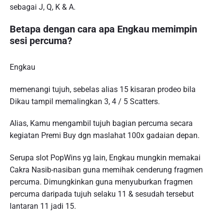
sebagai J, Q, K & A.
Betapa dengan cara apa Engkau memimpin
sesi percuma?
Engkau
memenangi tujuh, sebelas alias 15 kisaran prodeo bila
Dikau tampil memalingkan 3, 4 / 5 Scatters.
Alias, Kamu mengambil tujuh bagian percuma secara
kegiatan Premi Buy dgn maslahat 100x gadaian depan.
Serupa slot PopWins yg lain, Engkau mungkin memakai
Cakra Nasib-nasiban guna memihak cenderung fragmen
percuma. Dimungkinkan guna menyuburkan fragmen
percuma daripada tujuh selaku 11 & sesudah tersebut
lantaran 11 jadi 15.