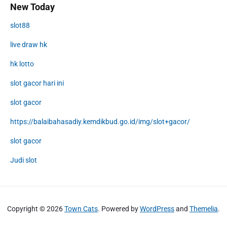
New Today
slot88
live draw hk
hk lotto
slot gacor hari ini
slot gacor
https://balaibahasadiy.kemdikbud.go.id/img/slot+gacor/
slot gacor
Judi slot
Copyright © 2026
Town Cats
. Powered by
WordPress
and
Themelia
.