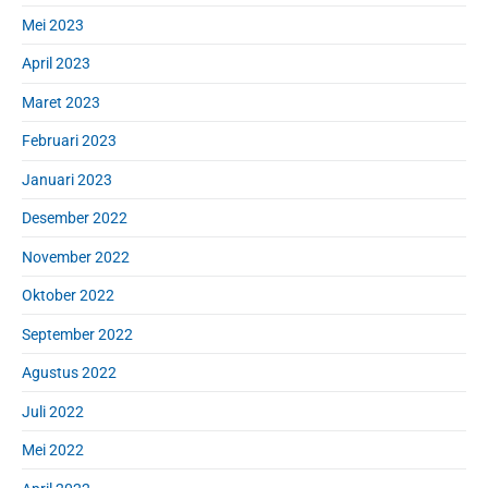
Mei 2023
April 2023
Maret 2023
Februari 2023
Januari 2023
Desember 2022
November 2022
Oktober 2022
September 2022
Agustus 2022
Juli 2022
Mei 2022