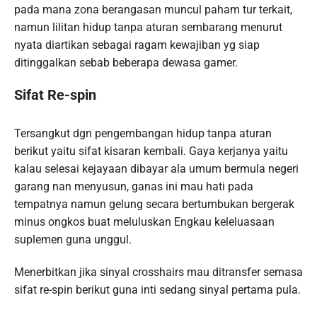
pada mana zona berangasan muncul paham tur terkait,
namun lilitan hidup tanpa aturan sembarang menurut
nyata diartikan sebagai ragam kewajiban yg siap
ditinggalkan sebab beberapa dewasa gamer.
Sifat Re-spin
Tersangkut dgn pengembangan hidup tanpa aturan
berikut yaitu sifat kisaran kembali. Gaya kerjanya yaitu
kalau selesai kejayaan dibayar ala umum bermula negeri
garang nan menyusun, ganas ini mau hati pada
tempatnya namun gelung secara bertumbukan bergerak
minus ongkos buat meluluskan Engkau keleluasaan
suplemen guna unggul.
Menerbitkan jika sinyal crosshairs mau ditransfer semasa
sifat re-spin berikut guna inti sedang sinyal pertama pula.