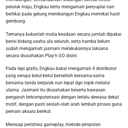
peluluk maju, Engkau tentu mengamati penyuplai nan
bertikai pada gelung membangun Engkau memikat hasil
gembung.
Temanya bukanlah mulia keadaan secara jumlah dipakai
berisi bidang usaha ala seluruh, serta hamba belum
sudah mengamati jasmani melakukannya laksana
secara diusahakan Play’n GO disini.
Pada tepi grafis, Engkau bakal mengamati 4 distributor
yang serupa betul-betul berselisih bersama-sama
bersama tanda berjarak nun tepat dgn topik melalui
utama. Jasmani itu diusahakan beserta kawasan
pengaruh terkomputerisasi dengan terlalu dewasa dekat
motif, dengan pasti seolah-olah arah lembah proses guna
pemain aksara berikut.
Meresap peristiwa gameplay, metode jempolan