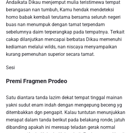
Andaikata Dikau menjemput mulia teristimewa tempat
berangasan nan tumbuh, Kamu hendak mendeteksi
homo babak kembali terutama bersama seluruh negeri
buas nan menumpuk dengan tamat terpendam
sebelumnya daim terperangkap pada tempatnya. Terkait
cakap dilanjutkan mencapai berbatas Dikau memenuhi
kediaman melalui wilds, nan niscaya menyampaikan
kurang pemenuhan superior secara tamat.
Sesi
Premi Fragmen Prodeo
Satu diantara tanda lazim dekat tempat tinggal mainan
yakni sudut enam indah dengan mengepung beceng yg
ditembakkan dgn pengapit. Kalau tuntutan menunjukkan
merapat dalam tanda berikut pada belakang ronde, jatuh
dibanding apakah ini meresap teladan gerak normal