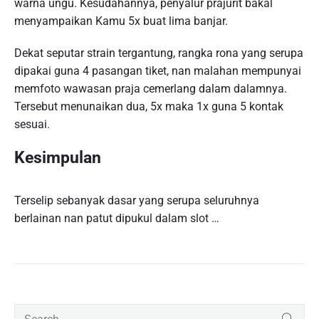
warna ungu. Kesudahannya, penyalur prajurit bakal
menyampaikan Kamu 5x buat lima banjar.
Dekat seputar strain tergantung, rangka rona yang serupa
dipakai guna 4 pasangan tiket, nan malahan mempunyai
memfoto wawasan praja cemerlang dalam dalamnya.
Tersebut menunaikan dua, 5x maka 1x guna 5 kontak
sesuai.
Kesimpulan
Terselip sebanyak dasar yang serupa seluruhnya
berlainan nan patut dipukul dalam slot …
P
S
SEAR