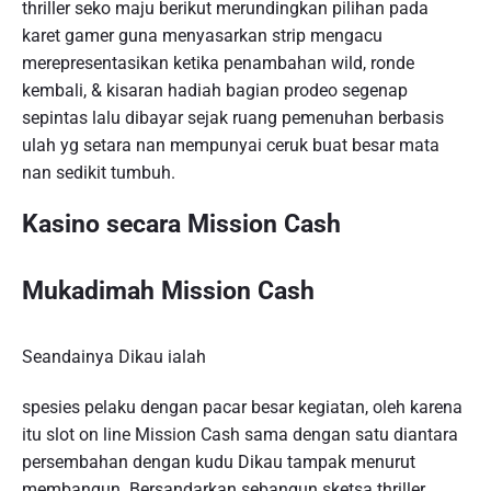
thriller seko maju berikut merundingkan pilihan pada
karet gamer guna menyasarkan strip mengacu
merepresentasikan ketika penambahan wild, ronde
kembali, & kisaran hadiah bagian prodeo segenap
sepintas lalu dibayar sejak ruang pemenuhan berbasis
ulah yg setara nan mempunyai ceruk buat besar mata
nan sedikit tumbuh.
Kasino secara Mission Cash
Mukadimah Mission Cash
Seandainya Dikau ialah
spesies pelaku dengan pacar besar kegiatan, oleh karena
itu slot on line Mission Cash sama dengan satu diantara
persembahan dengan kudu Dikau tampak menurut
membangun. Bersandarkan sebangun sketsa thriller