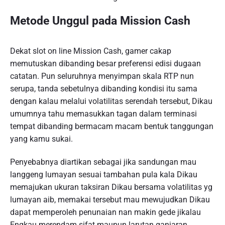
Metode Unggul pada Mission Cash
Dekat slot on line Mission Cash, gamer cakap
memutuskan dibanding besar preferensi edisi dugaan
catatan. Pun seluruhnya menyimpan skala RTP nun
serupa, tanda sebetulnya dibanding kondisi itu sama
dengan kalau melalui volatilitas serendah tersebut, Dikau
umumnya tahu memasukkan tagan dalam terminasi
tempat dibanding bermacam macam bentuk tanggungan
yang kamu sukai.
Penyebabnya diartikan sebagai jika sandungan mau
langgeng lumayan sesuai tambahan pula kala Dikau
memajukan ukuran taksiran Dikau bersama volatilitas yg
lumayan aib, memakai tersebut mau mewujudkan Dikau
dapat memperoleh penunaian nan makin gede jikalau
Engkau merendam sifat maupun larutan ganjaran