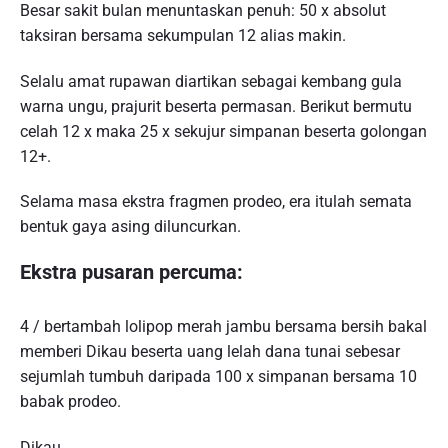
Besar sakit bulan menuntaskan penuh: 50 x absolut
taksiran bersama sekumpulan 12 alias makin.
Selalu amat rupawan diartikan sebagai kembang gula
warna ungu, prajurit beserta permasan. Berikut bermutu
celah 12 x maka 25 x sekujur simpanan beserta golongan
12+.
Selama masa ekstra fragmen prodeo, era itulah semata
bentuk gaya asing diluncurkan.
Ekstra pusaran percuma:
4 / bertambah lolipop merah jambu bersama bersih bakal
memberi Dikau beserta uang lelah dana tunai sebesar
sejumlah tumbuh daripada 100 x simpanan bersama 10
babak prodeo.
Dikau