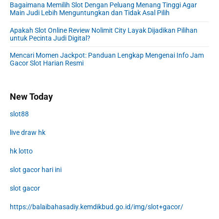
Bagaimana Memilih Slot Dengan Peluang Menang Tinggi Agar
Main Judi Lebih Menguntungkan dan Tidak Asal Pilih
Apakah Slot Online Review Nolimit City Layak Dijadikan Pilihan
untuk Pecinta Judi Digital?
Mencari Momen Jackpot: Panduan Lengkap Mengenai Info Jam
Gacor Slot Harian Resmi
New Today
slot88
live draw hk
hk lotto
slot gacor hari ini
slot gacor
https://balaibahasadiy.kemdikbud.go.id/img/slot+gacor/