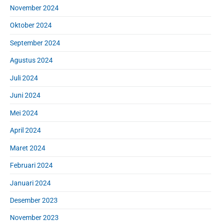
November 2024
Oktober 2024
September 2024
Agustus 2024
Juli 2024
Juni 2024
Mei 2024
April 2024
Maret 2024
Februari 2024
Januari 2024
Desember 2023
November 2023