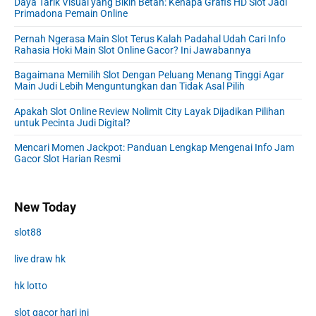
Daya Tarik Visual yang Bikin Betah: Kenapa Grafis HD Slot Jadi
Primadona Pemain Online
Pernah Ngerasa Main Slot Terus Kalah Padahal Udah Cari Info
Rahasia Hoki Main Slot Online Gacor? Ini Jawabannya
Bagaimana Memilih Slot Dengan Peluang Menang Tinggi Agar
Main Judi Lebih Menguntungkan dan Tidak Asal Pilih
Apakah Slot Online Review Nolimit City Layak Dijadikan Pilihan
untuk Pecinta Judi Digital?
Mencari Momen Jackpot: Panduan Lengkap Mengenai Info Jam
Gacor Slot Harian Resmi
New Today
slot88
live draw hk
hk lotto
slot gacor hari ini