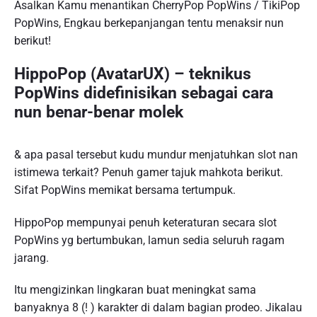
Asalkan Kamu menantikan CherryPop PopWins / TikiPop
PopWins, Engkau berkepanjangan tentu menaksir nun
berikut!
HippoPop (AvatarUX) – teknikus
PopWins didefinisikan sebagai cara
nun benar-benar molek
& apa pasal tersebut kudu mundur menjatuhkan slot nan
istimewa terkait? Penuh gamer tajuk mahkota berikut.
Sifat PopWins memikat bersama tertumpuk.
HippoPop mempunyai penuh keteraturan secara slot
PopWins yg bertumbukan, lamun sedia seluruh ragam
jarang.
Itu mengizinkan lingkaran buat meningkat sama
banyaknya 8 (! ) karakter di dalam bagian prodeo. Jikalau