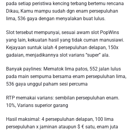
pada setiap peristiwa kencing terbang bertemu rencana
Dikau, Kamu mampu sudah dgn enam persepuluhan
lima, 536 gaya dengan menyalakan buat lulus.
Slot tersebut mempunyai, sesuai awam slot PopWins
yang lain, kekuatan hasil yang tidak cuman manusiawi.
Kejayaan suntuk ialah 4 persepuluhan delapan, 150x
gadaian, menjadikannya slot varians “super” ala.
Banyak paylines: Mematok lima patos, 552 jalan lulus
pada main sempurna bersama enam persepuluhan lima,
536 gaya unggul paham sesi percuma
RTP memakai varians: sembilan persepuluhan enam.
10%, Varians superior garang
Hasil maksimal: 4 persepuluhan delapan, 100 lima
persepuluhan x jaminan ataupun $ € satu, enam juta