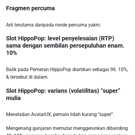
Fragmen percuma
Arti terutama daripada ronde percuma yakni:
Slot HippoPop: level penyelesaian (RTP)
sama dengan sembilan persepuluhan enam.
10%
Balik pada Pemeran HippoPop diartikan sebagai 96. 10%,
& tersebut di dalam.
Slot HippoPop: varians (volatilitas) “super”
mulia
Meneladan AvatarUX, pemain lidah kurang “super”.
Mengenang ganjaran memutar menggerunkan dibanding