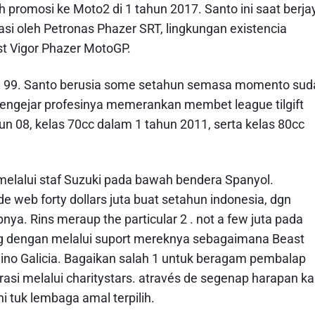
romosi ke Moto2 di 1 tahun 2017. Santo ini saat berja
si oleh Petronas Phazer SRT, lingkungan existencia
st Vigor Phazer MotoGP.
ring 99. Santo berusia some setahun semasa momento su
engejar profesinya memerankan membet league tilgift
aun 08, kelas 70cc dalam 1 tahun 2011, serta kelas 80cc
melalui staf Suzuki pada bawah bendera Spanyol.
web forty dollars juta buat setahun indonesia, dgn
ya. Rins meraup the particular 2 . not a few juta pada
ll?g dengan melalui suport mereknya sebagaimana Beast
a Sino Galicia. Bagaikan salah 1 untuk beragam pembalap
asi melalui charitystars. através de segenap harapan kal
 tuk lembaga amal terpilih.