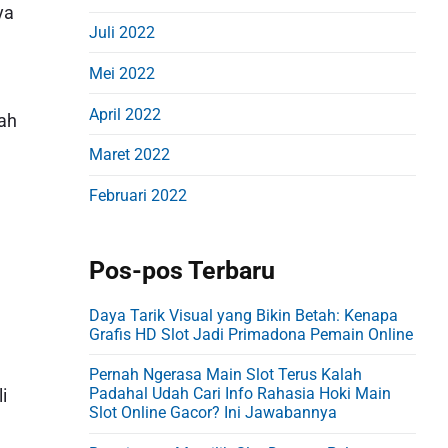
ya
Juli 2022
Mei 2022
April 2022
dah
Maret 2022
Februari 2022
Pos-pos Terbaru
Daya Tarik Visual yang Bikin Betah: Kenapa
Grafis HD Slot Jadi Primadona Pemain Online
Pernah Ngerasa Main Slot Terus Kalah
Padahal Udah Cari Info Rahasia Hoki Main
i
Slot Online Gacor? Ini Jawabannya