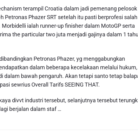
chanism terampil Croatia dalam jadi pemenang pelosok
 Petronas Phazer SRT setelah itu pasti berprofesi salah
Morbidelli ialah runner-up finisher dalam MotoGP serta
 the particular two juta menjadi gajinya dalam 1 tah
la dibandingkan Petronas Phazer, yg menggabungkan
 mendapatkan dalam beberapa kecelakaan melalui hukum,
i dalam bawah pengaruh. Akan tetapi santo tetap balap
asi sewrius Overall Tarifs SEEING THAT.
ya divvt industri tersebut, selanjutnya tersebut terung
agi berjalan dalam staf …