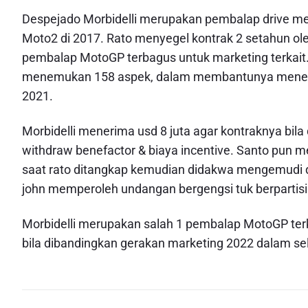
Despejado Morbidelli merupakan pembalap drive me
Moto2 di 2017. Rato menyegel kontrak 2 setahun oleh
pembalap MotoGP terbagus untuk marketing terkait. 
menemukan 158 aspek, dalam membantunya menerima
2021.
Morbidelli menerima usd 8 juta agar kontraknya bi
withdraw benefactor & biaya incentive. Santo pun
saat rato ditangkap kemudian didakwa mengemudi d
john memperoleh undangan bergengsi tuk berpartisip
Morbidelli merupakan salah 1 pembalap MotoGP terka
bila dibandingkan gerakan marketing 2022 dalam sel