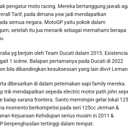
awak pengatur moto racing. Mereka bertanggung jawab ag
rall Tarif, pada dimana yow jadi mendapatkan
pada semua negara. MotoGP yaitu pokok dalam
gum, setelah itu jua menarik sebagai memahami berapa
u.
alia yg berjoin oleh Team Ducati dalam 2015. Existencia
ait 1 scène. Balapan pertamanya pada Ducati di 2022
n bila dibandingkan kesuksessan yang lain divvt Leman
rta dibesarkan di dalam peternakan sapi family mereka.
rik mendapatkan sepeda electric motor path john sepe
ke balap sarana frontera. Santo memimpin gelar lokal 12
ana momento berkompetisi pada seri 125cc Jerman &
anan Kejuaraan Kehidupan serius musim in 2011 &
berpenghasilan tertinggi dalam tempat.