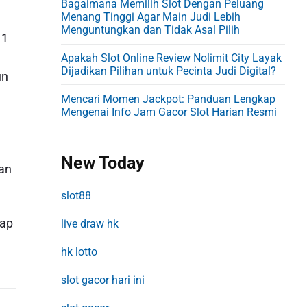
Bagaimana Memilih Slot Dengan Peluang
Menang Tinggi Agar Main Judi Lebih
Menguntungkan dan Tidak Asal Pilih
 1
Apakah Slot Online Review Nolimit City Layak
Dijadikan Pilihan untuk Pecinta Judi Digital?
un
Mencari Momen Jackpot: Panduan Lengkap
Mengenai Info Jam Gacor Slot Harian Resmi
New Today
an
slot88
kap
live draw hk
hk lotto
slot gacor hari ini