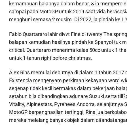
kemampuan balapnya dalam benar, & ia memperoleh p
sampai pada MotoGP untuk 2019 saat vida berasosia
menghuni semasa 2 musim. Di 2022, ia pindah ke Li
Fabio Quartararo lahir divvt Fine di twenty The sp
balapan kemudian hasilnya pindah ke Spanyol tuk m
critical. Quartararo menerima kelas 50cc untuk 1 th
untuk 1 tahun right before christmas.
Álex Rins memulai debutnya di dalam 1 tahun 2017 
Existencia mengenyam perkiraan kekayaan word wide 
segenap tidak kecil bermakas dalam pekerjaan balapn
setahun bila dibandingkan adunare Suzuki serta ti
Vitality, Alpinestars, Pyrenees Andorra, selanjutny
MotoGP berpenghasilan tertinggi, Rins jua berkolabor
mereka melelang banyak objek dalam ditandatangani