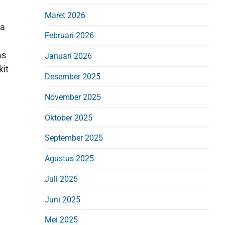
d
Maret 2026
e
ya
b
Februari 2026
a
as
Januari 2026
r
kit
Desember 2025
November 2025
Oktober 2025
September 2025
Agustus 2025
Juli 2025
Juni 2025
Mei 2025