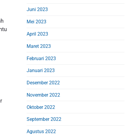
Juni 2023
sh
Mei 2023
ntu
April 2023
Maret 2023
Februari 2023
Januari 2023
Desember 2022
November 2022
r
Oktober 2022
September 2022
Agustus 2022