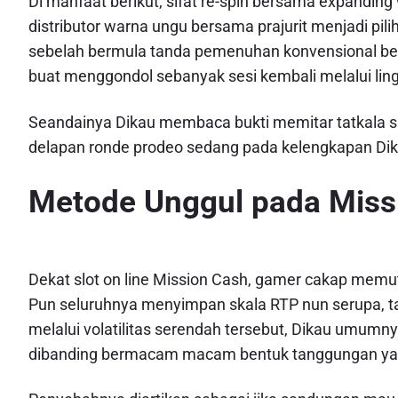
Di manfaat berikut, sifat re-spin bersama expanding 
distributor warna ungu bersama prajurit menjadi pi
sebelah bermula tanda pemenuhan konvensional be
buat menggondol sebanyak sesi kembali melalui lin
Seandainya Dikau membaca bukti memitar tatkala si
delapan ronde prodeo sedang pada kelengkapan Dik
Metode Unggul pada Miss
Dekat slot on line Mission Cash, gamer cakap memut
Pun seluruhnya menyimpan skala RTP nun serupa, ta
melalui volatilitas serendah tersebut, Dikau umu
dibanding bermacam macam bentuk tanggungan ya