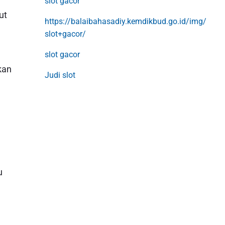
slot gacor
ut
https://balaibahasadiy.kemdikbud.go.id/img/
n
slot+gacor/
slot gacor
kan
Judi slot
u