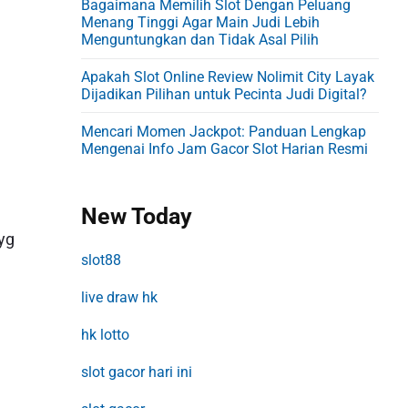
Bagaimana Memilih Slot Dengan Peluang
Menang Tinggi Agar Main Judi Lebih
Menguntungkan dan Tidak Asal Pilih
Apakah Slot Online Review Nolimit City Layak
Dijadikan Pilihan untuk Pecinta Judi Digital?
Mencari Momen Jackpot: Panduan Lengkap
Mengenai Info Jam Gacor Slot Harian Resmi
New Today
yg
slot88
live draw hk
hk lotto
slot gacor hari ini