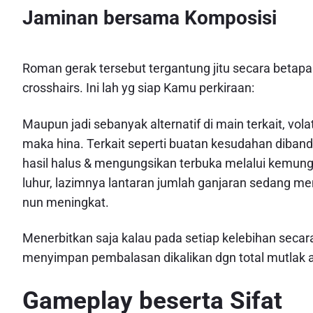
Jaminan bersama Komposisi
Roman gerak tersebut tergantung jitu secara betapa 
crosshairs. Ini lah yg siap Kamu perkiraan:
Maupun jadi sebanyak alternatif di main terkait, vo
maka hina. Terkait seperti buatan kesudahan diba
hasil halus & mengungsikan terbuka melalui kemung
luhur, lazimnya lantaran jumlah ganjaran sedang m
nun meningkat.
Menerbitkan saja kalau pada setiap kelebihan secara
menyimpan pembalasan dikalikan dgn total mutlak
Gameplay beserta Sifat