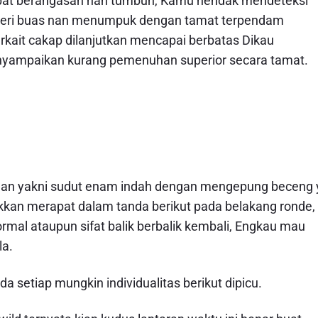
mpat berangasan nan tumbuh, Kamu hendak mendeteksi
geri buas nan menumpuk dengan tamat terpendam
kait cakap dilanjutkan mencapai berbatas Dikau
nyampaikan kurang pemenuhan superior secara tamat.
ainan yakni sudut enam indah dengan mengepung beceng 
kkan merapat dalam tanda berikut pada belakang ronde,
rmal ataupun sifat balik berbalik kembali, Engkau mau
la.
 setiap mungkin individualitas berikut dipicu.