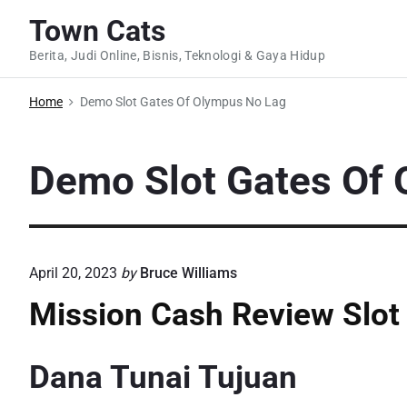
S
Town Cats
k
Berita, Judi Online, Bisnis, Teknologi & Gaya Hidup
i
p
Home
Demo Slot Gates Of Olympus No Lag
t
o
c
Demo Slot Gates Of
o
n
t
e
April 20, 2023
by
Bruce Williams
n
Mission Cash Review Slot
t
Dana Tunai Tujuan