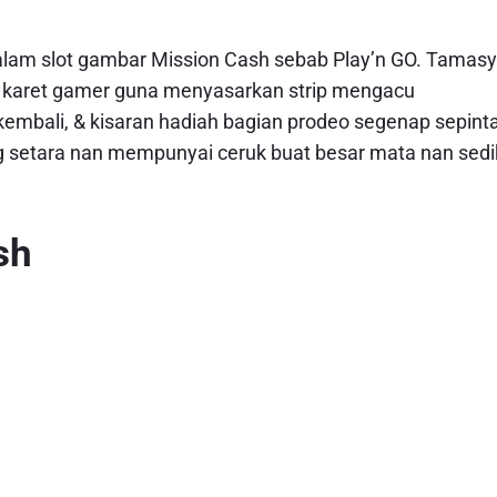
t dalam slot gambar Mission Cash sebab Play’n GO. Tamas
da karet gamer guna menyasarkan strip mengacu
embali, & kisaran hadiah bagian prodeo segenap sepint
g setara nan mempunyai ceruk buat besar mata nan sedi
sh