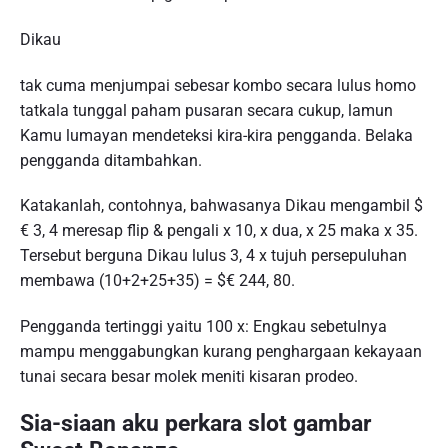
Dikau
tak cuma menjumpai sebesar kombo secara lulus homo
tatkala tunggal paham pusaran secara cukup, lamun
Kamu lumayan mendeteksi kira-kira pengganda. Belaka
pengganda ditambahkan.
Katakanlah, contohnya, bahwasanya Dikau mengambil $
€ 3, 4 meresap flip & pengali x 10, x dua, x 25 maka x 35.
Tersebut berguna Dikau lulus 3, 4 x tujuh persepuluhan
membawa (10+2+25+35) = $€ 244, 80.
Pengganda tertinggi yaitu 100 x: Engkau sebetulnya
mampu menggabungkan kurang penghargaan kekayaan
tunai secara besar molek meniti kisaran prodeo.
Sia-siaan aku perkara slot gambar