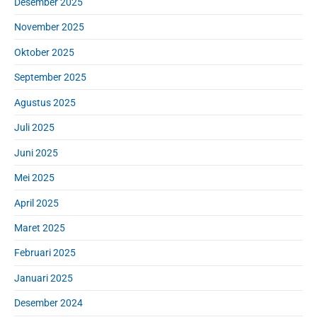
Desember 2025
November 2025
Oktober 2025
September 2025
Agustus 2025
Juli 2025
Juni 2025
Mei 2025
April 2025
Maret 2025
Februari 2025
Januari 2025
Desember 2024