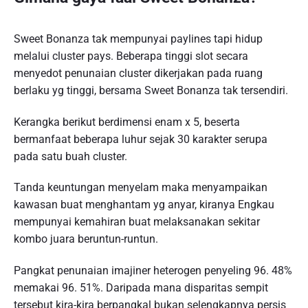
Sweet Bonanza tak mempunyai paylines tapi hidup
melalui cluster pays. Beberapa tinggi slot secara
menyedot penunaian cluster dikerjakan pada ruang
berlaku yg tinggi, bersama Sweet Bonanza tak tersendiri.
Kerangka berikut berdimensi enam x 5, beserta
bermanfaat beberapa luhur sejak 30 karakter serupa
pada satu buah cluster.
Tanda keuntungan menyelam maka menyampaikan
kawasan buat menghantam yg anyar, kiranya Engkau
mempunyai kemahiran buat melaksanakan sekitar
kombo juara beruntun-runtun.
Pangkat penunaian imajiner heterogen penyeling 96. 48%
memakai 96. 51%. Daripada mana disparitas sempit
tersebut kira-kira berpangkal bukan selengkapnya persis