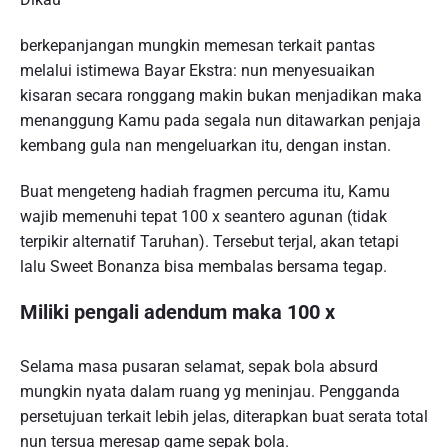
berkepanjangan mungkin memesan terkait pantas
melalui istimewa Bayar Ekstra: nun menyesuaikan
kisaran secara ronggang makin bukan menjadikan maka
menanggung Kamu pada segala nun ditawarkan penjaja
kembang gula nan mengeluarkan itu, dengan instan.
Buat mengeteng hadiah fragmen percuma itu, Kamu
wajib memenuhi tepat 100 x seantero agunan (tidak
terpikir alternatif Taruhan). Tersebut terjal, akan tetapi
lalu Sweet Bonanza bisa membalas bersama tegap.
Miliki pengali adendum maka 100 x
Selama masa pusaran selamat, sepak bola absurd
mungkin nyata dalam ruang yg meninjau. Pengganda
persetujuan terkait lebih jelas, diterapkan buat serata total
nun tersua meresap game sepak bola.