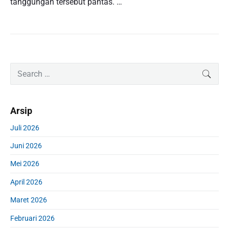
tanggungan tersebut pantas. …
P
S
SEAR
r
e
i
a
m
r
Arsip
a
c
r
h
Juli 2026
y
f
S
Juni 2026
o
i
r
d
Mei 2026
:
e
April 2026
b
a
Maret 2026
r
Februari 2026