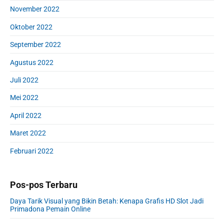
November 2022
Oktober 2022
September 2022
Agustus 2022
Juli 2022
Mei 2022
April 2022
Maret 2022
Februari 2022
Pos-pos Terbaru
Daya Tarik Visual yang Bikin Betah: Kenapa Grafis HD Slot Jadi
Primadona Pemain Online