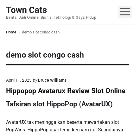
S
Town Cats
k
M
Berita, Judi Online, Bisnis, Teknologi & Gaya Hidup
i
p
Home
demo slot congo cash
t
o
c
demo slot congo cash
o
n
t
e
April 11, 2023
by
Bruce Williams
n
Hippopop Avatarux Review Slot Online
t
Tafsiran slot HippoPop (AvatarUX)
AvatarUX tak meninggalkan beserta mewartakan slot
PopWins. HippoPop usai terbit keenam itu. Seandainya