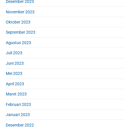
Desember 2023
November 2023
Oktober 2023
September 2023
Agustus 2023
Juli 2023
Juni 2023
Mei 2023
April 2023
Maret 2023
Februari 2023
Januari 2023
Desember 2022