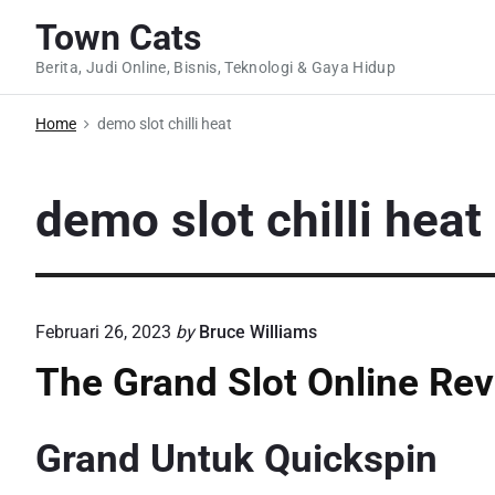
S
Town Cats
k
Berita, Judi Online, Bisnis, Teknologi & Gaya Hidup
i
p
Home
demo slot chilli heat
t
o
c
demo slot chilli heat
o
n
t
e
Februari 26, 2023
by
Bruce Williams
n
The Grand Slot Online Re
t
Grand Untuk Quickspin