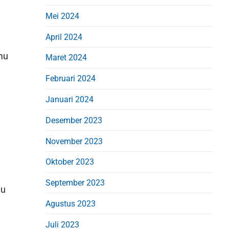
Mei 2024
April 2024
mu
Maret 2024
Februari 2024
Januari 2024
Desember 2023
November 2023
Oktober 2023
September 2023
mu
Agustus 2023
Juli 2023