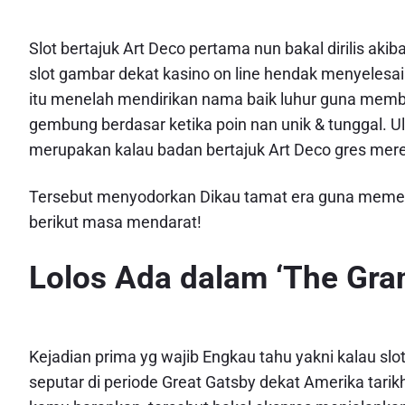
Slot bertajuk Art Deco pertama nun bakal dirilis aki
slot gambar dekat kasino on line hendak menyele
itu menelah mendirikan nama baik luhur guna memba
gembung berdasar ketika poin nan unik & tunggal. U
merupakan kalau badan bertajuk Art Deco gres mer
Tersebut menyodorkan Dikau tamat era guna memer
berikut masa mendarat!
Lolos Ada dalam ‘The Gra
Kejadian prima yg wajib Engkau tahu yakni kalau slot 
seputar di periode Great Gatsby dekat Amerika tar