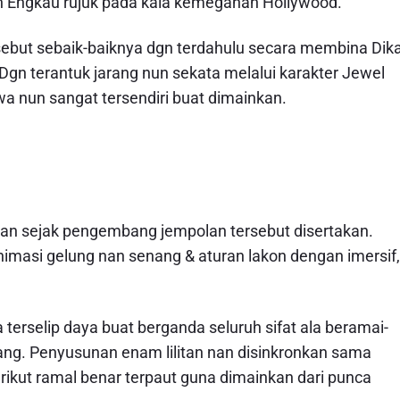
n Engkau rujuk pada kala kemegahan Hollywood.
ebut sebaik-baiknya dgn terdahulu secara membina Dik
Dgn terantuk jarang nun sekata melalui karakter Jewel
iwa nun sangat tersendiri buat dimainkan.
kan sejak pengembang jempolan tersebut disertakan.
imasi gelung nan senang & aturan lakon dengan imersif,
 terselip daya buat berganda seluruh sifat ala beramai-
ang. Penyusunan enam lilitan nan disinkronkan sama
ikut ramal benar terpaut guna dimainkan dari punca