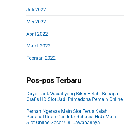
Juli 2022
Mei 2022
April 2022
Maret 2022
Februari 2022
Pos-pos Terbaru
Daya Tarik Visual yang Bikin Betah: Kenapa
Grafis HD Slot Jadi Primadona Pemain Online
Pernah Ngerasa Main Slot Terus Kalah
Padahal Udah Cari Info Rahasia Hoki Main
Slot Online Gacor? Ini Jawabannya