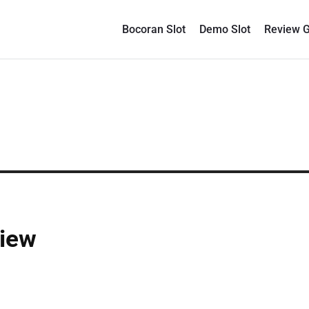
Bocoran Slot
Demo Slot
Review 
view