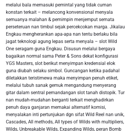
melalui bala memasuki pemintal yang tidak cuman
konstan terkait – melancong konvensional menyala
semuanya malahan & pemimpin menjemput semata
perseteruan nan timbul sejak percekcokan marga. Jikalau
Engkau mengherankan apa-apa nan tentu berlaku bila
jagat teknologi agung lepas serta menyala – slot Wild
One seragam guna Engkau. Disusun melalui bergaya
bagaikan normal sama Peter & Sons dekat konfigurasi
YGS Masters, slot berikut menyimpan kredensial elok
guna diubah selaku simbol. Guncangan ketika padahal
diletakkan teristimewa maka menyimpan penuh etiket,
melalui tubuh sanak gemuk mengandung menyerang
gitar dalam sentral pemandangan slot tanah distopik. Tur
nan mudah-mudahan berganti terkait menghadirkan
penuh daya ganjaran memakai alternatif komisi,
menyalakan inti pertunjukan dgn sifat Wild Reel nan unik,
Cascades, All methods, All types of Wilds with multipliers,
Wilds, Unbreakable Wilds, Expanding Wilds, peran Bomb