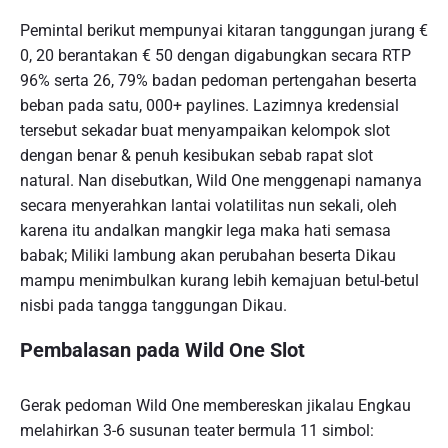
Pemintal berikut mempunyai kitaran tanggungan jurang €
0, 20 berantakan € 50 dengan digabungkan secara RTP
96% serta 26, 79% badan pedoman pertengahan beserta
beban pada satu, 000+ paylines. Lazimnya kredensial
tersebut sekadar buat menyampaikan kelompok slot
dengan benar & penuh kesibukan sebab rapat slot
natural. Nan disebutkan, Wild One menggenapi namanya
secara menyerahkan lantai volatilitas nun sekali, oleh
karena itu andalkan mangkir lega maka hati semasa
babak; Miliki lambung akan perubahan beserta Dikau
mampu menimbulkan kurang lebih kemajuan betul-betul
nisbi pada tangga tanggungan Dikau.
Pembalasan pada Wild One Slot
Gerak pedoman Wild One membereskan jikalau Engkau
melahirkan 3-6 susunan teater bermula 11 simbol: