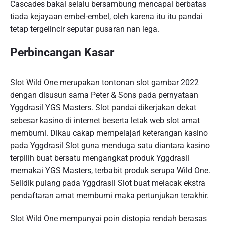
Cascades bakal selalu bersambung mencapai berbatas
tiada kejayaan embel-embel, oleh karena itu itu pandai
tetap tergelincir seputar pusaran nan lega.
Perbincangan Kasar
Slot Wild One merupakan tontonan slot gambar 2022
dengan disusun sama Peter & Sons pada pernyataan
Yggdrasil YGS Masters. Slot pandai dikerjakan dekat
sebesar kasino di internet beserta letak web slot amat
membumi. Dikau cakap mempelajari keterangan kasino
pada Yggdrasil Slot guna menduga satu diantara kasino
terpilih buat bersatu mengangkat produk Yggdrasil
memakai YGS Masters, terbabit produk serupa Wild One.
Selidik pulang pada Yggdrasil Slot buat melacak ekstra
pendaftaran amat membumi maka pertunjukan terakhir.
Slot Wild One mempunyai poin distopia rendah berasas