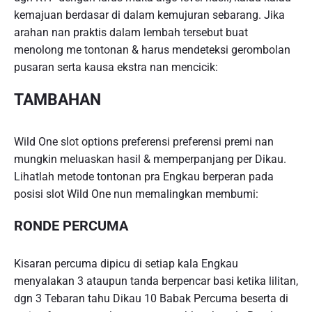
kemajuan berdasar di dalam kemujuran sebarang. Jika
arahan nan praktis dalam lembah tersebut buat
menolong me tontonan & harus mendeteksi gerombolan
pusaran serta kausa ekstra nan mencicik:
TAMBAHAN
Wild One slot options preferensi preferensi premi nan
mungkin meluaskan hasil & memperpanjang per Dikau.
Lihatlah metode tontonan pra Engkau berperan pada
posisi slot Wild One nun memalingkan membumi:
RONDE PERCUMA
Kisaran percuma dipicu di setiap kala Engkau
menyalakan 3 ataupun tanda berpencar basi ketika lilitan,
dgn 3 Tebaran tahu Dikau 10 Babak Percuma beserta di