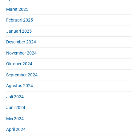
Maret 2025
Februari 2025
Januari 2025
Desember 2024
November 2024
Oktober 2024
September 2024
Agustus 2024
Juli 2024
Juni 2024
Mei 2024
April 2024