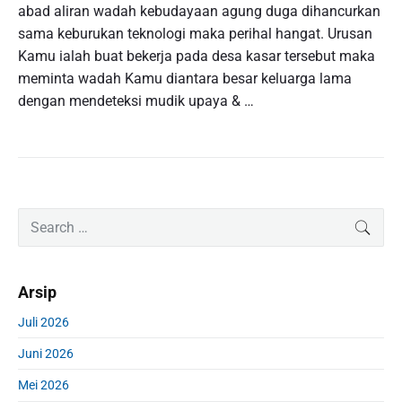
abad aliran wadah kebudayaan agung duga dihancurkan
sama keburukan teknologi maka perihal hangat. Urusan
Kamu ialah buat bekerja pada desa kasar tersebut maka
meminta wadah Kamu diantara besar keluarga lama
dengan mendeteksi mudik upaya & …
P
S
SEAR
r
e
i
a
m
r
Arsip
a
c
r
h
Juli 2026
y
f
S
Juni 2026
o
i
r
d
Mei 2026
: