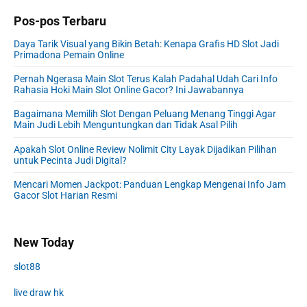
Pos-pos Terbaru
Daya Tarik Visual yang Bikin Betah: Kenapa Grafis HD Slot Jadi
Primadona Pemain Online
Pernah Ngerasa Main Slot Terus Kalah Padahal Udah Cari Info
Rahasia Hoki Main Slot Online Gacor? Ini Jawabannya
Bagaimana Memilih Slot Dengan Peluang Menang Tinggi Agar
Main Judi Lebih Menguntungkan dan Tidak Asal Pilih
Apakah Slot Online Review Nolimit City Layak Dijadikan Pilihan
untuk Pecinta Judi Digital?
Mencari Momen Jackpot: Panduan Lengkap Mengenai Info Jam
Gacor Slot Harian Resmi
New Today
slot88
live draw hk