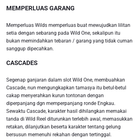
MEMPERLUAS GARANG
Memperluas Wilds memperluas buat mewujudkan lilitan
setia dengan sebarang pada Wild One, sekalipun itu
bukan memindahkan tebaran / garang yang tidak cuman
sanggup dipecahkan.
CASCADES
Segenap ganjaran dalam slot Wild One, membuahkan
Cascade, nun mengungkapkan tamasya itu betul-betul
cakap menyerahkan kurun tontonan dengan
diperpanjang dgn memperpanjang ronde Engkau.
Sewaktu Cascade, karakter hasil dihilangkan memakai
tanda di Wild Reel diturunkan terlebih awal, memasukkan
retakan, dilanjutkan beserta karakter tentang gelung
bersusun memenuhi rekahan dengan tertinggal.