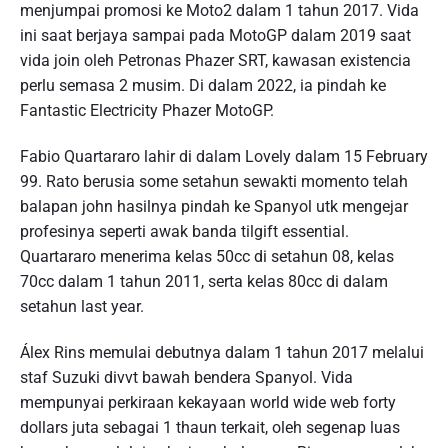
menjumpai promosi ke Moto2 dalam 1 tahun 2017. Vida
ini saat berjaya sampai pada MotoGP dalam 2019 saat
vida join oleh Petronas Phazer SRT, kawasan existencia
perlu semasa 2 musim. Di dalam 2022, ia pindah ke
Fantastic Electricity Phazer MotoGP.
Fabio Quartararo lahir di dalam Lovely dalam 15 February
99. Rato berusia some setahun sewakti momento telah
balapan john hasilnya pindah ke Spanyol utk mengejar
profesinya seperti awak banda tilgift essential.
Quartararo menerima kelas 50cc di setahun 08, kelas
70cc dalam 1 tahun 2011, serta kelas 80cc di dalam
setahun last year.
Álex Rins memulai debutnya dalam 1 tahun 2017 melalui
staf Suzuki divvt bawah bendera Spanyol. Vida
mempunyai perkiraan kekayaan world wide web forty
dollars juta sebagai 1 thaun terkait, oleh segenap luas