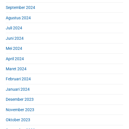
September 2024
Agustus 2024
Juli 2024
Juni 2024
Mei 2024
April 2024
Maret 2024
Februari 2024
Januari 2024
Desember 2023
November 2023
Oktober 2023