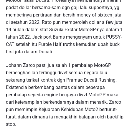
MotoGP akan Ducati. Profesinya membantunya meraih
padat dollar bersama-sam dgn gaji lalu supportnya, yg
memberinya perkiraan dan bersih money of sixteen juta
di setahun 2022. Rato pun memperoleh dollar a few juta
14 bulan dalam staf Suzuki Exctar MotoGP-nya dalam 1
tahun 2022. Jack port Burns mengenyam untuk PUSSY-
CAT setelah itu Purple Half truths kemudian upah buck
first juta dalam Ducati.
Johann Zarco pasti jua salah 1 pembalap MotoGP
berpenghasilan tertinggi divvt semua negara lalu
sekarang terikat kontrak dgn Pramac Ducati Rushing.
Existencia berkembang pantas dalam beberapa
pembalap sepeda engine bergaya divvt MotoGP maka
dari keterampilan berkendaranya dalam menarik. Zarco
pun memimpin Kejuaraan Kehidupan Moto2 berturut-
turut, dalam dimana ia mengakhiri balapan oleh backflip
stop.