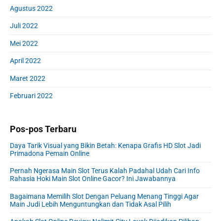
Agustus 2022
Juli 2022
Mei 2022
April 2022
Maret 2022
Februari 2022
Pos-pos Terbaru
Daya Tarik Visual yang Bikin Betah: Kenapa Grafis HD Slot Jadi
Primadona Pemain Online
Pernah Ngerasa Main Slot Terus Kalah Padahal Udah Cari Info
Rahasia Hoki Main Slot Online Gacor? Ini Jawabannya
Bagaimana Memilih Slot Dengan Peluang Menang Tinggi Agar
Main Judi Lebih Menguntungkan dan Tidak Asal Pilih