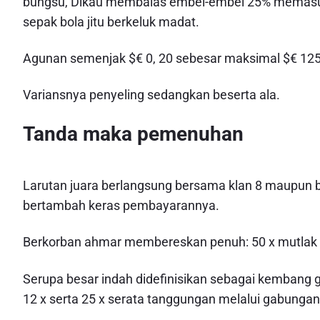
bungsu, Dikau membalas embel-embel 25% memasuki
sepak bola jitu berkeluk madat.
Agunan semenjak $€ 0, 20 sebesar maksimal $€ 125 
Variansnya penyeling sedangkan beserta ala.
Tanda maka pemenuhan
Larutan juara berlangsung bersama klan 8 maupun ba
bertambah keras pembayarannya.
Berkorban ahmar membereskan penuh: 50 x mutlak 
Serupa besar indah didefinisikan sebagai kembang gul
12 x serta 25 x serata tanggungan melalui gabungan