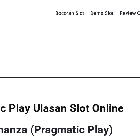
Bocoran Slot
Demo Slot
Review 
 Play Ulasan Slot Online
nanza (Pragmatic Play)