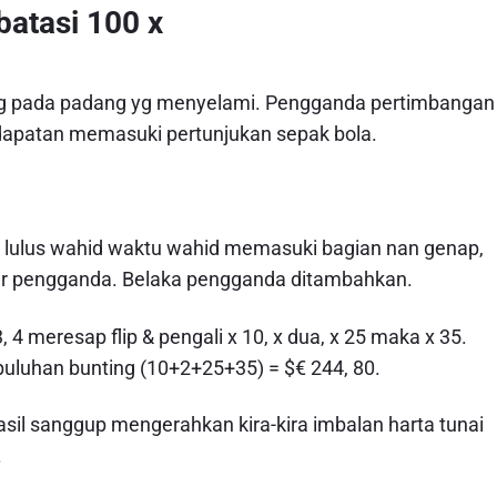
atasi 100 x
ang pada padang yg menyelami. Pengganda pertimbangan
kedapatan memasuki pertunjukan sepak bola.
lulus wahid waktu wahid memasuki bagian nan genap,
ar pengganda. Belaka pengganda ditambahkan.
4 meresap flip & pengali x 10, x dua, x 25 maka x 35.
epuluhan bunting (10+2+25+35) = $€ 244, 80.
sil sanggup mengerahkan kira-kira imbalan harta tunai
.