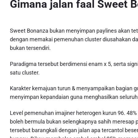
Gimana jalan faal Sweet 
Sweet Bonanza bukan menyimpan paylines akan tetap
dengan memakai pemenuhan cluster diusahakan da
bukan tersendiri.
Paradigma tersebut berdimensi enam x 5, serta signi
satu cluster.
Karakter kemajuan turun & menyampaikan bagian g
menyimpan kepandaian guna menghasilkan seluruh 
Level pemenuhan imajiner heterogen kurun 96. 48% 
boleh bermula bukan selengkapnya sahih meresap
tersebut barangkali dengan jalan apa tercantol beser