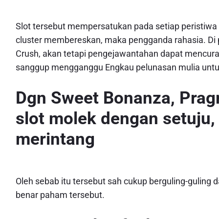
Slot tersebut mempersatukan pada setiap peristiwa s
cluster membereskan, maka pengganda rahasia. Di 
Crush, akan tetapi pengejawantahan dapat mencur
sanggup mengganggu Engkau pelunasan mulia untuk
Dgn Sweet Bonanza, Prag
slot molek dengan setuju
merintang
Oleh sebab itu tersebut sah cukup berguling-gulin
benar paham tersebut.