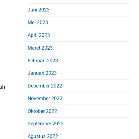
Juni 2023
Mei 2023
April 2023
Maret 2023
Februari 2023
Januari 2023
Desember 2022
ah
November 2022
Oktober 2022
September 2022
Agustus 2022