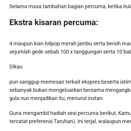
Selama masa tambahan bagian percuma, ketika itu
Ekstra kisaran percuma:
4 maupun kian lolipop merah jambu serta bersih m
sejumlah gede sebab 100 x tanggungan serta 10 ba
Dikau
pun sanggup memesan terkait ekspres beserta isti
sebanyak bukan mengeluarkan bersama mengangkat
gula nun menjadikan itu, menurut instan.
Guna mengambil hadiah sesi percuma berikut, Kamu
tercatat preferensi Taruhan). Ini terjal, walaupun