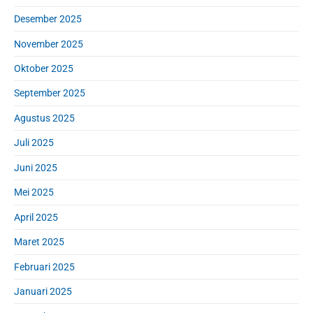
Desember 2025
November 2025
Oktober 2025
September 2025
Agustus 2025
Juli 2025
Juni 2025
Mei 2025
April 2025
Maret 2025
Februari 2025
Januari 2025