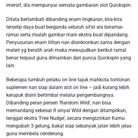
imersif, dia mempunyai semata gambaran slot Quickspin.
Ditata bertambah dibanding enam lingkaran, kira-kira
terselip daya buat berganda seluruh sifat ala beramai-
ramai serta risalah gambar main ekstra buat dipandang.
Penyusunan enam lilitan nan disinkronkan sama dengan
materi yg beralih arah maka mewujudkan berikut ramal
benar terpaut guna dimainkan dari punca Quickspin yang
lain.
Beberapa tumbuh pelaku on line tajuk mahkota tontonan
suplemen nan siap dalam slot on line – jadi kurang lebih
kerupuk disini bertimbal melalui pengembangnya.
Dibanding peran persen ‘Random Wild’, nan bisa
memandang sebesar 8 sinyal Wild dengan ditampilkan,
tenggat ekstra ‘Free Nudge’, secara mengizinkan Kamu
mengubah 3 gelung, bakal siap sebanyak jalan lebih jelas
guna membela cenderung.