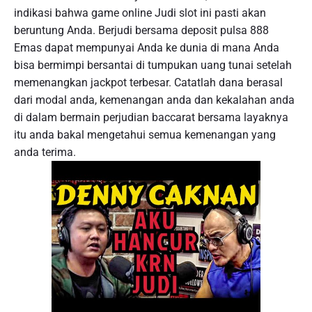
indikasi bahwa game online Judi slot ini pasti akan
beruntung Anda. Berjudi bersama deposit pulsa 888
Emas dapat mempunyai Anda ke dunia di mana Anda
bisa bermimpi bersantai di tumpukan uang tunai setelah
memenangkan jackpot terbesar. Catatlah dana berasal
dari modal anda, kemenangan anda dan kekalahan anda
di dalam bermain perjudian baccarat bersama layaknya
itu anda bakal mengetahui semua kemenangan yang
anda terima.