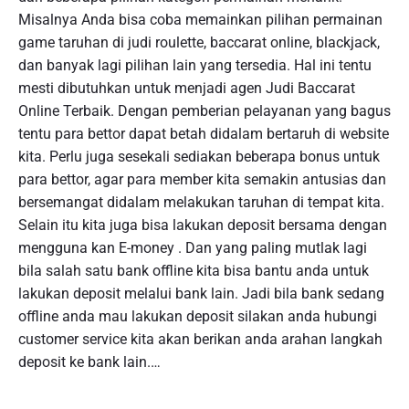
Misalnya Anda bisa coba memainkan pilihan permainan
game taruhan di judi roulette, baccarat online, blackjack,
dan banyak lagi pilihan lain yang tersedia. Hal ini tentu
mesti dibutuhkan untuk menjadi agen Judi Baccarat
Online Terbaik. Dengan pemberian pelayanan yang bagus
tentu para bettor dapat betah didalam bertaruh di website
kita. Perlu juga sesekali sediakan beberapa bonus untuk
para bettor, agar para member kita semakin antusias dan
bersemangat didalam melakukan taruhan di tempat kita.
Selain itu kita juga bisa lakukan deposit bersama dengan
mengguna kan E-money . Dan yang paling mutlak lagi
bila salah satu bank offline kita bisa bantu anda untuk
lakukan deposit melalui bank lain. Jadi bila bank sedang
offline anda mau lakukan deposit silakan anda hubungi
customer service kita akan berikan anda arahan langkah
deposit ke bank lain.…