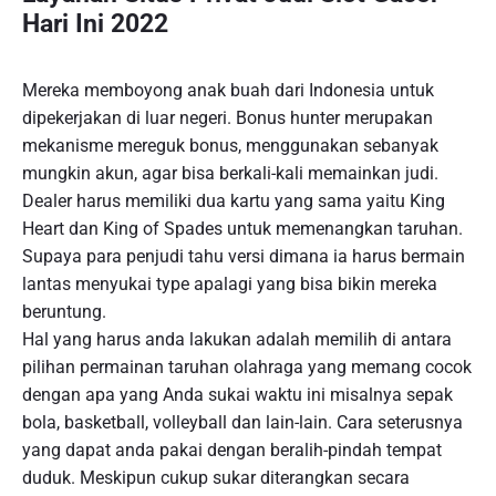
Hari Ini 2022
Mereka memboyong anak buah dari Indonesia untuk
dipekerjakan di luar negeri. Bonus hunter merupakan
mekanisme mereguk bonus, menggunakan sebanyak
mungkin akun, agar bisa berkali-kali memainkan judi.
Dealer harus memiliki dua kartu yang sama yaitu King
Heart dan King of Spades untuk memenangkan taruhan.
Supaya para penjudi tahu versi dimana ia harus bermain
lantas menyukai type apalagi yang bisa bikin mereka
beruntung.
Hal yang harus anda lakukan adalah memilih di antara
pilihan permainan taruhan olahraga yang memang cocok
dengan apa yang Anda sukai waktu ini misalnya sepak
bola, basketball, volleyball dan lain-lain. Cara seterusnya
yang dapat anda pakai dengan beralih-pindah tempat
duduk. Meskipun cukup sukar diterangkan secara