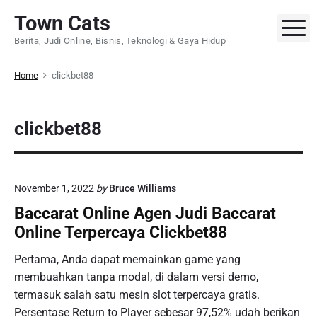
S
Town Cats
k
M
Berita, Judi Online, Bisnis, Teknologi & Gaya Hidup
i
p
Home
clickbet88
t
o
c
clickbet88
o
n
t
e
November 1, 2022
by
Bruce Williams
n
Baccarat Online Agen Judi Baccarat
t
Online Terpercaya Clickbet88
Pertama, Anda dapat memainkan game yang
membuahkan tanpa modal, di dalam versi demo,
termasuk salah satu mesin slot terpercaya gratis.
Persentase Return to Player sebesar 97,52% udah berikan