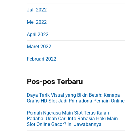
Juli 2022
Mei 2022
April 2022
Maret 2022
Februari 2022
Pos-pos Terbaru
Daya Tarik Visual yang Bikin Betah: Kenapa
Grafis HD Slot Jadi Primadona Pemain Online
Pernah Ngerasa Main Slot Terus Kalah
Padahal Udah Cari Info Rahasia Hoki Main
Slot Online Gacor? Ini Jawabannya