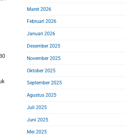
d
Maret 2026
e
b
Februari 2026
a
Januari 2026
r
Desember 2025
30
November 2025
Oktober 2025
uk
September 2025
Agustus 2025
Juli 2025
Juni 2025
Mei 2025