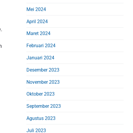
Mei 2024
April 2024
.
Maret 2024
n
Februari 2024
Januari 2024
Desember 2023
November 2023
Oktober 2023
September 2023
Agustus 2023
Juli 2023