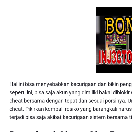
Hal ini bisa menyebabkan kecurigaan dan bikin peng
seperti ini, bisa saja akun yang dimiliki bakal dibl
cheat bersama dengan tepat dan sesuai porsinya. 
cheat. Pikirkan kembali resiko yang barangkali haru
terjadi bisa saja akibat kecurigaan sistem bersama 