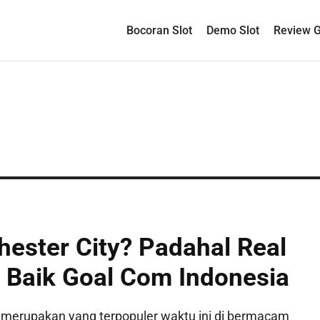
Bocoran Slot
Demo Slot
Review 
hester City? Padahal Real
g Baik Goal Com Indonesia
t merupakan yang terpopuler waktu ini di bermacam