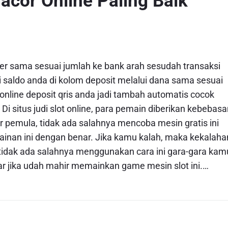
Gacor Online Paling Baik
fer sama sesuai jumlah ke bank arah sesudah transaksi
si saldo anda di kolom deposit melalui dana sama sesuai
t online deposit qris anda jadi tambah automatis cocok
. Di situs judi slot online, para pemain diberikan kebebas
r pemula, tidak ada salahnya mencoba mesin gratis ini
ainan ini dengan benar. Jika kamu kalah, maka kekalaha
i tidak ada salahnya menggunakan cara ini gara-gara kam
r jika udah mahir memainkan game mesin slot ini.…