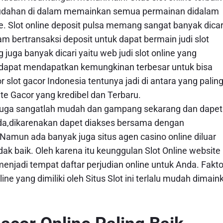
udahan di dalam memainkan semua permainan didalam
ne. Slot online deposit pulsa memang sangat banyak dicar
am bertransaksi deposit untuk dapat bermain judi slot
ng juga banyak dicari yaitu web judi slot online yang
 dapat mendapatkan kemungkinan terbesar untuk bisa
 slot gacor Indonesia tentunya jadi di antara yang palin
te Gacor yang kredibel dan Terbaru.
e juga sangatlah mudah dan gampang sekarang dan dapet
a,dikarenakan dapet diakses bersama dengan
amun ada banyak juga situs agen casino online diluar
ak baik. Oleh karena itu keunggulan Slot Online website
 menjadi tempat daftar perjudian online untuk Anda. Fakto
ne yang dimiliki oleh Situs Slot ini terlalu mudah dimain