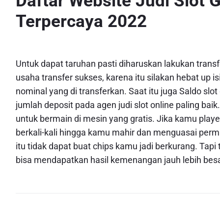
Daftar Website Judi Slot 
Terpercaya 2022
Untuk dapat taruhan pasti diharuskan lakukan trans
usaha transfer sukses, karena itu silakan hebat up i
nominal yang di transferkan. Saat itu juga Saldo slo
jumlah deposit pada agen judi slot online paling baik
untuk bermain di mesin yang gratis. Jika kamu playe
berkali-kali hingga kamu mahir dan menguasai perm
itu tidak dapat buat chips kamu jadi berkurang. Tap
bisa mendapatkan hasil kemenangan jauh lebih besa