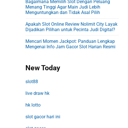
Bagaimana Memilih Slot Dengan Peluang
Menang Tinggi Agar Main Judi Lebih
Menguntungkan dan Tidak Asal Pilih
Apakah Slot Online Review Nolimit City Layak
Dijadikan Pilihan untuk Pecinta Judi Digital?
Mencari Momen Jackpot: Panduan Lengkap
Mengenai Info Jam Gacor Slot Harian Resmi
New Today
slot88
live draw hk
hk lotto
slot gacor hari ini