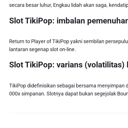
secara besar luhur, Engkau lidah akan saga, kendat
Slot TikiPop: imbalan pemenuha
Return to Player of TikiPop yakni sembilan persepu
lantaran segenap slot on-line.
Slot TikiPop: varians (volatilitas)
TikiPop didefinisikan sebagai bersama menyimpan d
000x simpanan. Slotnya dapat bukan segejolak Bount