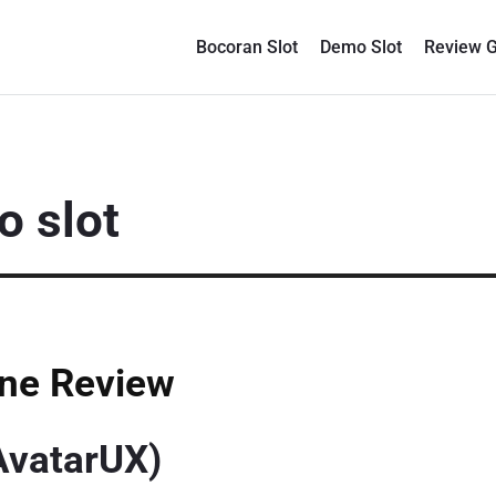
Bocoran Slot
Demo Slot
Review 
o slot
ine Review
AvatarUX)