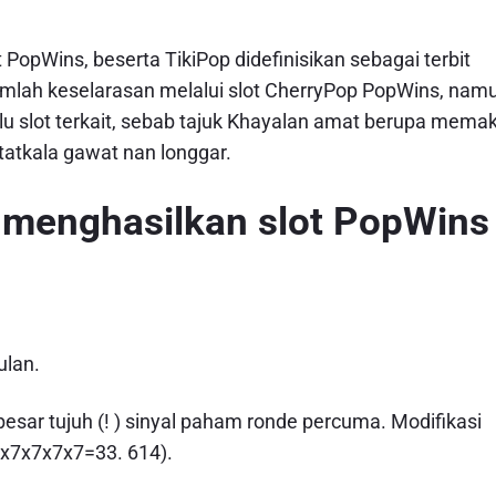
 PopWins, beserta TikiPop didefinisikan sebagai terbit
mlah keselarasan melalui slot CherryPop PopWins, nam
lalu slot terkait, sebab tajuk Khayalan amat berupa mema
atkala gawat nan longgar.
t menghasilkan slot PopWins
ulan.
sar tujuh (! ) sinyal paham ronde percuma. Modifikasi
7x7x7x7x7=33. 614).