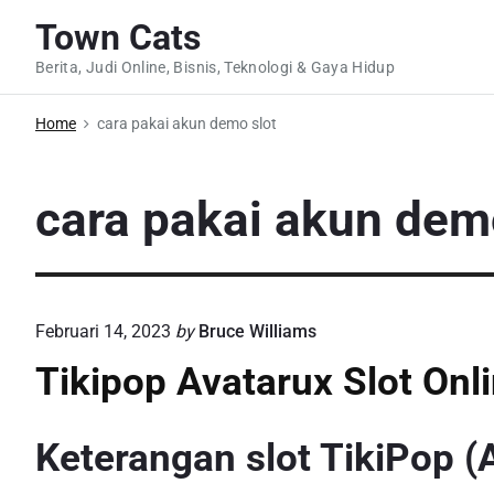
S
Town Cats
k
Berita, Judi Online, Bisnis, Teknologi & Gaya Hidup
i
p
Home
cara pakai akun demo slot
t
o
c
cara pakai akun dem
o
n
t
e
Februari 14, 2023
by
Bruce Williams
n
Tikipop Avatarux Slot Onl
t
Keterangan slot TikiPop (