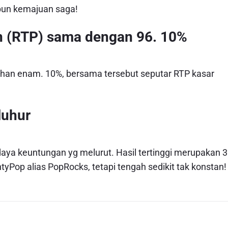
ipun kemajuan saga!
n (RTP) sama dengan 96. 10%
luhan enam. 10%, bersama tersebut seputar RTP kasar
 luhur
aya keuntungan yg melurut. Hasil tertinggi merupakan 3
yPop alias PopRocks, tetapi tengah sedikit tak konstan!