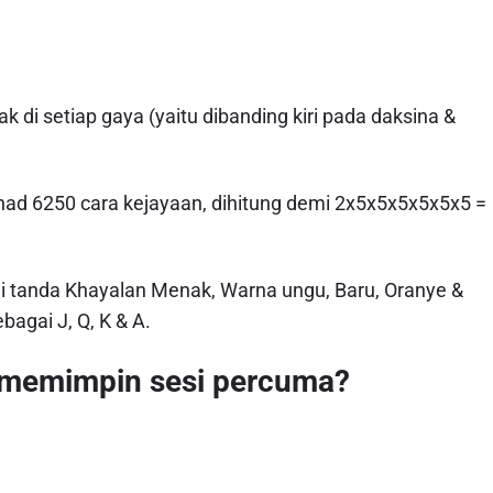
di setiap gaya (yaitu dibanding kiri pada daksina &
d 6250 cara kejayaan, dihitung demi 2x5x5x5x5x5x5 =
ai tanda Khayalan Menak, Warna ungu, Baru, Oranye &
agai J, Q, K & A.
 memimpin sesi percuma?