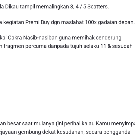
la Dikau tampil memalingkan 3, 4 / 5 Scatters.
a kegiatan Premi Buy dgn maslahat 100x gadaian depan.
akai Cakra Nasib-nasiban guna memihak cenderung
fragmen percuma daripada tujuh selaku 11 & sesudah
n besar saat mulanya (ini perihal kalau Kamu menyimp
h kejayaan gembung dekat kesudahan, secara pengganda