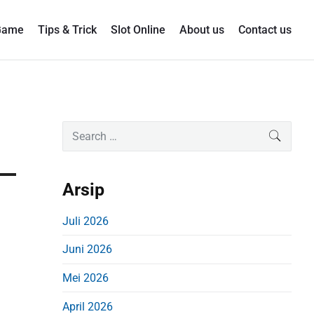
Game
Tips & Trick
Slot Online
About us
Contact us
P
S
SEARC
e
r
a
i
r
Arsip
m
c
a
h
Juli 2026
r
f
Juni 2026
o
y
r
S
Mei 2026
:
i
April 2026