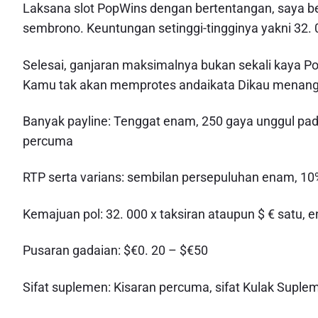
Laksana slot PopWins dengan bertentangan, saya b
sembrono. Keuntungan setinggi-tingginya yakni 32.
Selesai, ganjaran maksimalnya bukan sekali kaya Po
Kamu tak akan memprotes andaikata Dikau menangkap 
Banyak payline: Tenggat enam, 250 gaya unggul pada
percuma
RTP serta varians: sembilan persepuluhan enam, 10%
Kemajuan pol: 32. 000 x taksiran ataupun $ € satu, 
Pusaran gadaian: $€0. 20 – $€50
Sifat suplemen: Kisaran percuma, sifat Kulak Suple