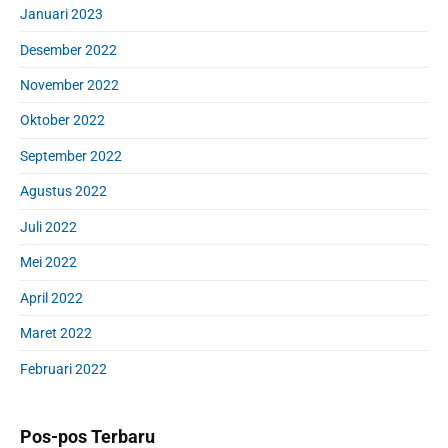
Januari 2023
Desember 2022
November 2022
Oktober 2022
September 2022
Agustus 2022
Juli 2022
Mei 2022
April 2022
Maret 2022
Februari 2022
Pos-pos Terbaru