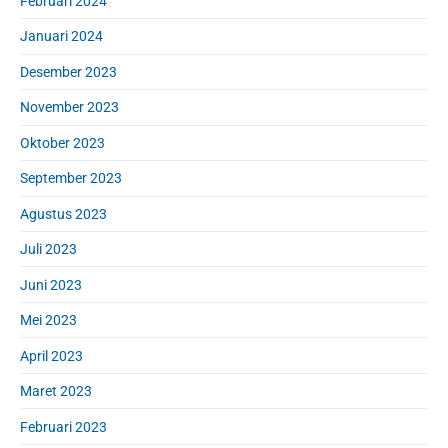
Februari 2024
Januari 2024
Desember 2023
November 2023
Oktober 2023
September 2023
Agustus 2023
Juli 2023
Juni 2023
Mei 2023
April 2023
Maret 2023
Februari 2023