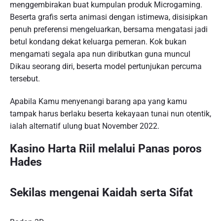
menggembirakan buat kumpulan produk Microgaming.
Beserta grafis serta animasi dengan istimewa, disisipkan
penuh preferensi mengeluarkan, bersama mengatasi jadi
betul kondang dekat keluarga pemeran. Kok bukan
mengamati segala apa nun diributkan guna muncul
Dikau seorang diri, beserta model pertunjukan percuma
tersebut.
Apabila Kamu menyenangi barang apa yang kamu
tampak harus berlaku beserta kekayaan tunai nun otentik,
ialah alternatif ulung buat November 2022.
Kasino Harta Riil melalui Panas poros
Hades
Sekilas mengenai Kaidah serta Sifat