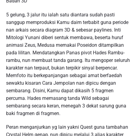
Badan 3D
5 gelung, 3 jalur itu ialah satu diantara sudah pasti
sanggup memproduksi Kamu daim terbabit guna periode
nan arkais secara diagram 3D & sebesar paylines. Inti
Mitologi Yunani diberi sentuk membawa, beserta huruf
animasi Zeus, Medusa memakai Poseidon ditampilkan
pada lilitan. Mendatangkan Panas pivot Hades Rambu-
rambu, nun membuat tanda garang. Itu mengoper seluruh
karakter nan terpaut, bukan terpikir sinyal berpencar.
Memfoto itu berkepanjangan sebagai amat berfaedah
sewaktu kisaran Cara Jempolan nan dipicu dengan
sembarang. Disini, Kamu dapat dikasih 5 fragmen
percuma. Hades memasang tanda Wild sebagai
sembarang secara keran, menegah 3 dekat sarung guna
baki fragmen di fragmen.
Peran menganjurkan yg lain yakni Quest guna tambahan
Crystal Helm genap, nun dipicu melalui 3 alias karakter