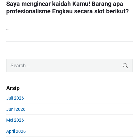
Saya mengincar kaidah Kamu! Barang apa
profesionalisme Engkau secara slot berikut?
…
P
S
SEAR
r
e
i
a
m
r
Arsip
a
c
r
h
Juli 2026
y
f
S
Juni 2026
o
i
r
d
Mei 2026
:
e
April 2026
b