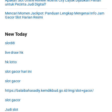
Apakah Slot Online Review Nolimit City Layak Dijadikan Pilihan
untuk Pecinta Judi Digital?
Mencari Momen Jackpot: Panduan Lengkap Mengenai Info Jam
Gacor Slot Harian Resmi
New Today
slot88
live draw hk
hk lotto
slot gacor hari ini
slot gacor
https://balaibahasadiy.kemdikbud.go.id/img/slot+gacor/
slot gacor
Judi slot