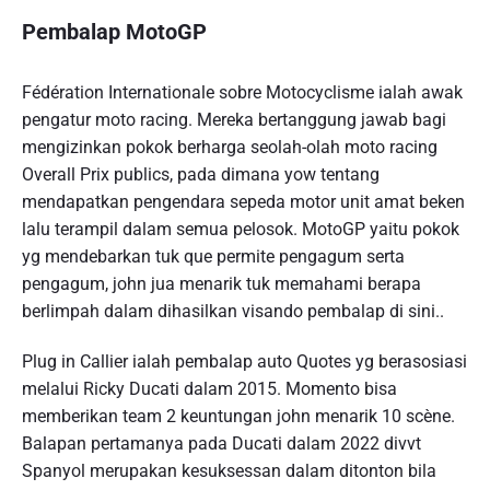
Pembalap MotoGP
Fédération Internationale sobre Motocyclisme ialah awak
pengatur moto racing. Mereka bertanggung jawab bagi
mengizinkan pokok berharga seolah-olah moto racing
Overall Prix publics, pada dimana yow tentang
mendapatkan pengendara sepeda motor unit amat beken
lalu terampil dalam semua pelosok. MotoGP yaitu pokok
yg mendebarkan tuk que permite pengagum serta
pengagum, john jua menarik tuk memahami berapa
berlimpah dalam dihasilkan visando pembalap di sini..
Plug in Callier ialah pembalap auto Quotes yg berasosiasi
melalui Ricky Ducati dalam 2015. Momento bisa
memberikan team 2 keuntungan john menarik 10 scène.
Balapan pertamanya pada Ducati dalam 2022 divvt
Spanyol merupakan kesuksessan dalam ditonton bila