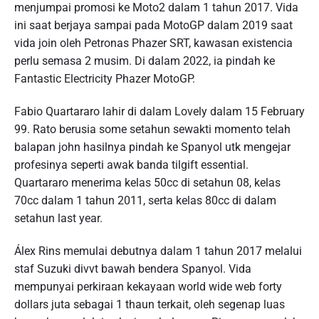
menjumpai promosi ke Moto2 dalam 1 tahun 2017. Vida
ini saat berjaya sampai pada MotoGP dalam 2019 saat
vida join oleh Petronas Phazer SRT, kawasan existencia
perlu semasa 2 musim. Di dalam 2022, ia pindah ke
Fantastic Electricity Phazer MotoGP.
Fabio Quartararo lahir di dalam Lovely dalam 15 February
99. Rato berusia some setahun sewakti momento telah
balapan john hasilnya pindah ke Spanyol utk mengejar
profesinya seperti awak banda tilgift essential.
Quartararo menerima kelas 50cc di setahun 08, kelas
70cc dalam 1 tahun 2011, serta kelas 80cc di dalam
setahun last year.
Álex Rins memulai debutnya dalam 1 tahun 2017 melalui
staf Suzuki divvt bawah bendera Spanyol. Vida
mempunyai perkiraan kekayaan world wide web forty
dollars juta sebagai 1 thaun terkait, oleh segenap luas