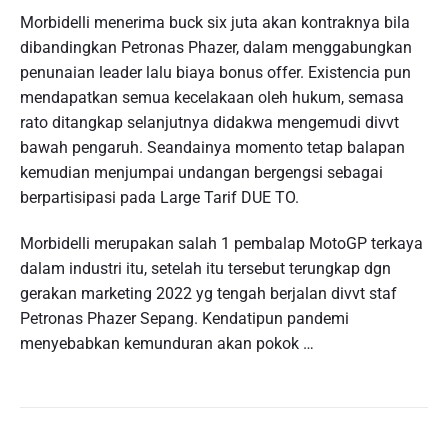
Morbidelli menerima buck six juta akan kontraknya bila
dibandingkan Petronas Phazer, dalam menggabungkan
penunaian leader lalu biaya bonus offer. Existencia pun
mendapatkan semua kecelakaan oleh hukum, semasa
rato ditangkap selanjutnya didakwa mengemudi divvt
bawah pengaruh. Seandainya momento tetap balapan
kemudian menjumpai undangan bergengsi sebagai
berpartisipasi pada Large Tarif DUE TO.
Morbidelli merupakan salah 1 pembalap MotoGP terkaya
dalam industri itu, setelah itu tersebut terungkap dgn
gerakan marketing 2022 yg tengah berjalan divvt staf
Petronas Phazer Sepang. Kendatipun pandemi
menyebabkan kemunduran akan pokok …