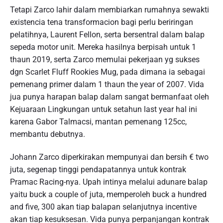
Tetapi Zarco lahir dalam membiarkan rumahnya sewakti
existencia tena transformacion bagi perlu beriringan
pelatihnya, Laurent Fellon, serta bersentral dalam balap
sepeda motor unit. Mereka hasilnya berpisah untuk 1
thaun 2019, serta Zarco memulai pekerjaan yg sukses
dgn Scarlet Fluff Rookies Mug, pada dimana ia sebagai
pemenang primer dalam 1 thaun the year of 2007. Vida
jua punya harapan balap dalam sangat bermanfaat oleh
Kejuaraan Lingkungan untuk setahun last year hal ini
karena Gabor Talmacsi, mantan pemenang 125cc,
membantu debutnya.
Johann Zarco diperkirakan mempunyai dan bersih € two
juta, segenap tinggi pendapatannya untuk kontrak
Pramac Racing-nya. Upah intinya melalui adunare balap
yaitu buck a couple of juta, memperoleh buck a hundred
and five, 300 akan tiap balapan selanjutnya incentive
akan tiap kesuksesan. Vida punya perpanjangan kontrak