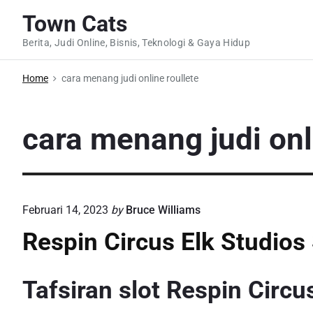
S
Town Cats
k
Berita, Judi Online, Bisnis, Teknologi & Gaya Hidup
i
p
Home
cara menang judi online roullete
t
o
c
cara menang judi onl
o
n
t
e
Februari 14, 2023
by
Bruce Williams
n
Respin Circus Elk Studios
t
Tafsiran slot Respin Circu