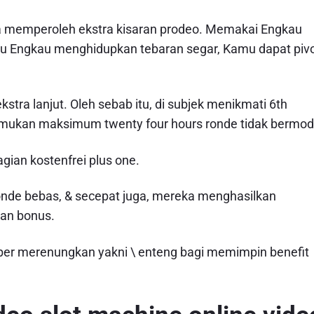
ka memperoleh ekstra kisaran prodeo. Memakai Engkau
tu Engkau menghidupkan tebaran segar, Kamu dapat piv
kstra lanjut. Oleh sebab itu, di subjek menikmati 6th
emukan maksimum twenty four hours ronde tidak bermod
gian kostenfrei plus one.
onde bebas, & secepat juga, mereka menghasilkan
kan bonus.
ber merenungkan yakni \ enteng bagi memimpin benefit