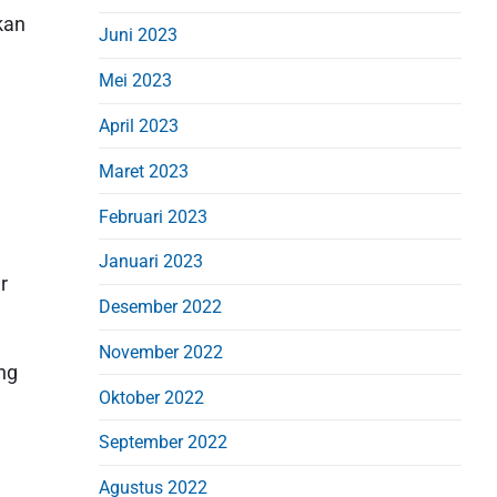
kan
Juni 2023
Mei 2023
April 2023
Maret 2023
Februari 2023
Januari 2023
r
Desember 2022
November 2022
ng
Oktober 2022
September 2022
Agustus 2022