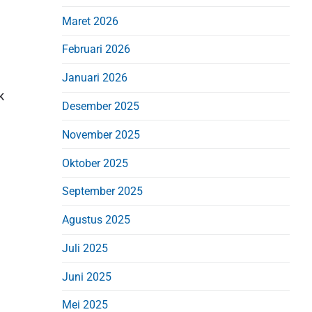
d
Maret 2026
e
b
Februari 2026
a
Januari 2026
r
k
Desember 2025
November 2025
Oktober 2025
September 2025
Agustus 2025
Juli 2025
Juni 2025
Mei 2025