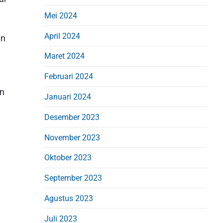
Mei 2024
April 2024
an
Maret 2024
Februari 2024
un
Januari 2024
Desember 2023
November 2023
Oktober 2023
September 2023
Agustus 2023
Juli 2023