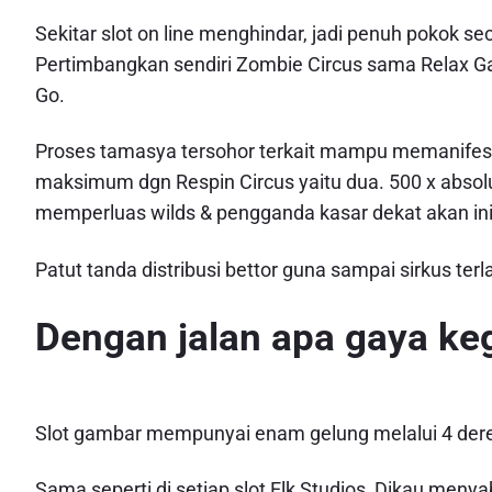
Sekitar slot on line menghindar, jadi penuh pokok 
Pertimbangkan sendiri Zombie Circus sama Relax G
Go.
Proses tamasya tersohor terkait mampu memanifesta
maksimum dgn Respin Circus yaitu dua. 500 x abso
memperluas wilds & pengganda kasar dekat akan ini
Patut tanda distribusi bettor guna sampai sirkus ter
Dengan jalan apa gaya keg
Slot gambar mempunyai enam gelung melalui 4 derek
Sama seperti di setiap slot Elk Studios, Dikau meny