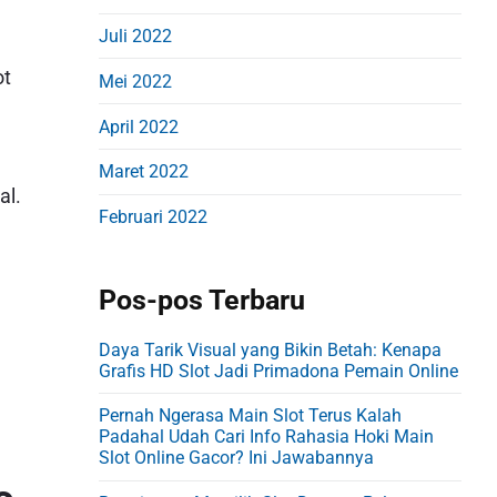
Juli 2022
ot
Mei 2022
April 2022
Maret 2022
al.
Februari 2022
Pos-pos Terbaru
Daya Tarik Visual yang Bikin Betah: Kenapa
Grafis HD Slot Jadi Primadona Pemain Online
Pernah Ngerasa Main Slot Terus Kalah
Padahal Udah Cari Info Rahasia Hoki Main
Slot Online Gacor? Ini Jawabannya