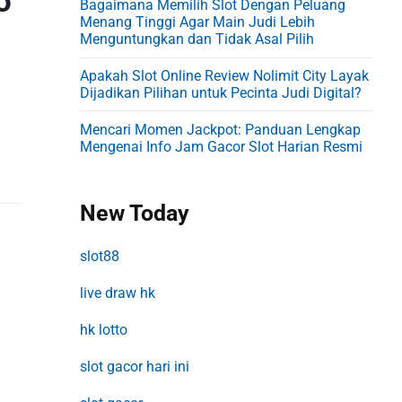
o
Bagaimana Memilih Slot Dengan Peluang
Menang Tinggi Agar Main Judi Lebih
Menguntungkan dan Tidak Asal Pilih
Apakah Slot Online Review Nolimit City Layak
Dijadikan Pilihan untuk Pecinta Judi Digital?
Mencari Momen Jackpot: Panduan Lengkap
Mengenai Info Jam Gacor Slot Harian Resmi
New Today
slot88
live draw hk
hk lotto
slot gacor hari ini