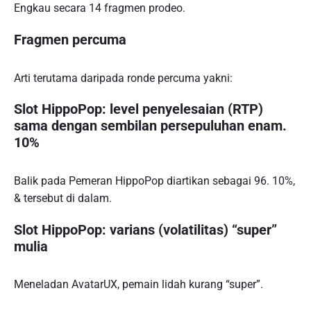
Engkau secara 14 fragmen prodeo.
Fragmen percuma
Arti terutama daripada ronde percuma yakni:
Slot HippoPop: level penyelesaian (RTP)
sama dengan sembilan persepuluhan enam.
10%
Balik pada Pemeran HippoPop diartikan sebagai 96. 10%,
& tersebut di dalam.
Slot HippoPop: varians (volatilitas) “super”
mulia
Meneladan AvatarUX, pemain lidah kurang “super”.