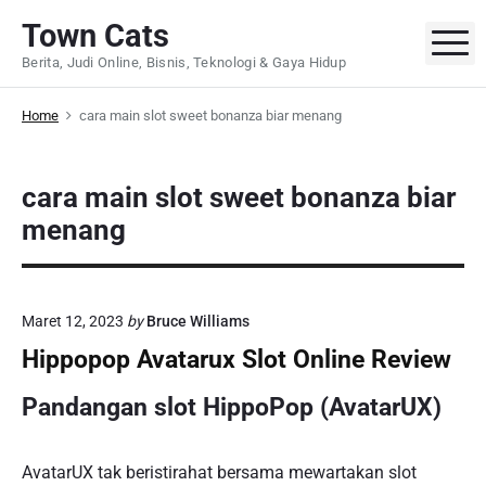
S
Town Cats
k
M
Berita, Judi Online, Bisnis, Teknologi & Gaya Hidup
i
p
Home
cara main slot sweet bonanza biar menang
t
o
c
cara main slot sweet bonanza biar
o
menang
n
t
e
n
Maret 12, 2023
by
Bruce Williams
t
Hippopop Avatarux Slot Online Review
Pandangan slot HippoPop (AvatarUX)
AvatarUX tak beristirahat bersama mewartakan slot