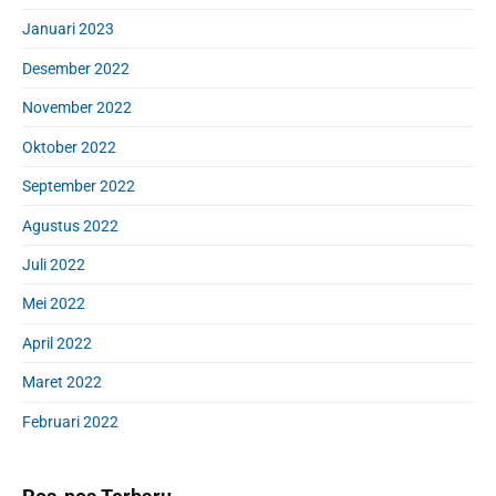
Januari 2023
Desember 2022
November 2022
Oktober 2022
September 2022
Agustus 2022
Juli 2022
Mei 2022
April 2022
Maret 2022
Februari 2022