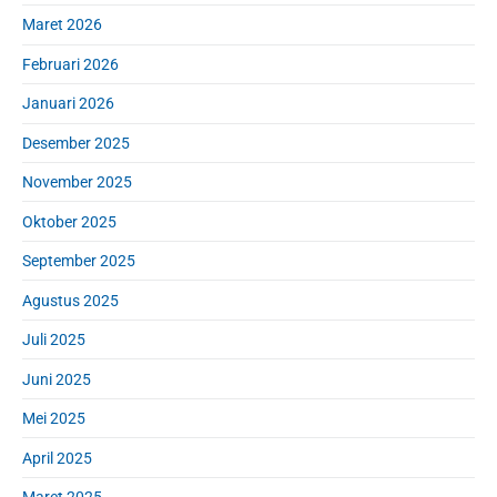
a
Maret 2026
r
Februari 2026
Januari 2026
Desember 2025
November 2025
Oktober 2025
September 2025
Agustus 2025
Juli 2025
Juni 2025
Mei 2025
April 2025