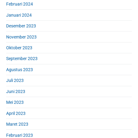
Februari 2024
Januari 2024
Desember 2023
November 2023
Oktober 2023
September 2023
Agustus 2023
Juli 2023
Juni 2023
Mei 2023
April 2023
Maret 2023
Februari 2023