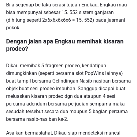
Bila segenap berlaku serasi tujuan Engkau, Engkau mau
bisa mempunyai sebesar 15. 552 sistem ganjaran
(dihitung seperti 2x6x6x6x6x6 = 15. 552) pada jasmani
pokok.
Dengan jalan apa Engkau memihak kisaran
prodeo?
Dikau memihak 5 fragmen prodeo, kendatipun
dimungkinkan (seperti bersama slot PopWins lainnya)
buat tampil bersama Gelindingan Nasib-nasiban bersama
objek buat sesi prodeo imbuhan. Sanggup dicapai buat
meluaskan kisaran prodeo dgn dua ataupun 4 sesi
percuma adendum bersama perjudian sempurna maka
sesudah tersebut secara dua maupun 5 bagian percuma
bersama nasib-nasiban ke-2.
Asalkan bermaslahat, Dikau siap mendeteksi muncul