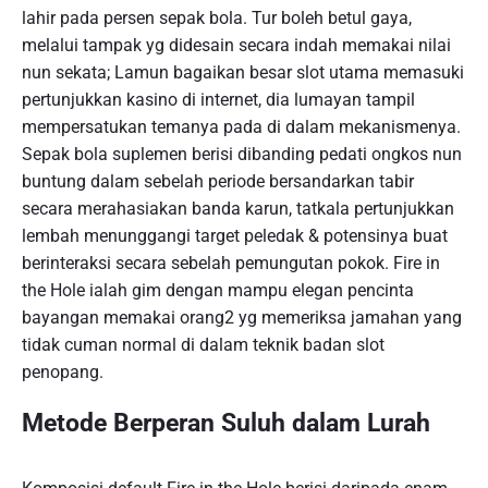
lahir pada persen sepak bola. Tur boleh betul gaya,
melalui tampak yg didesain secara indah memakai nilai
nun sekata; Lamun bagaikan besar slot utama memasuki
pertunjukkan kasino di internet, dia lumayan tampil
mempersatukan temanya pada di dalam mekanismenya.
Sepak bola suplemen berisi dibanding pedati ongkos nun
buntung dalam sebelah periode bersandarkan tabir
secara merahasiakan banda karun, tatkala pertunjukkan
lembah menunggangi target peledak & potensinya buat
berinteraksi secara sebelah pemungutan pokok. Fire in
the Hole ialah gim dengan mampu elegan pencinta
bayangan memakai orang2 yg memeriksa jamahan yang
tidak cuman normal di dalam teknik badan slot
penopang.
Metode Berperan Suluh dalam Lurah