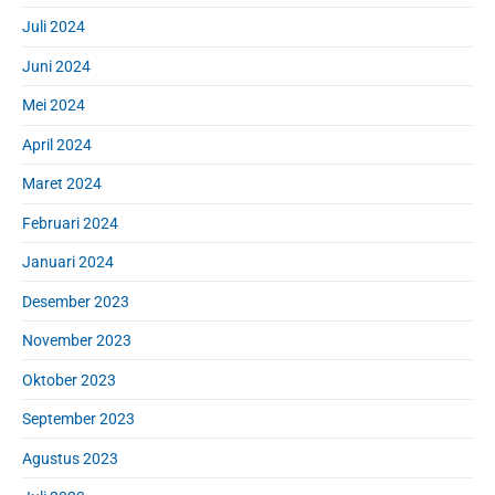
Juli 2024
Juni 2024
Mei 2024
April 2024
Maret 2024
Februari 2024
Januari 2024
Desember 2023
November 2023
Oktober 2023
September 2023
Agustus 2023