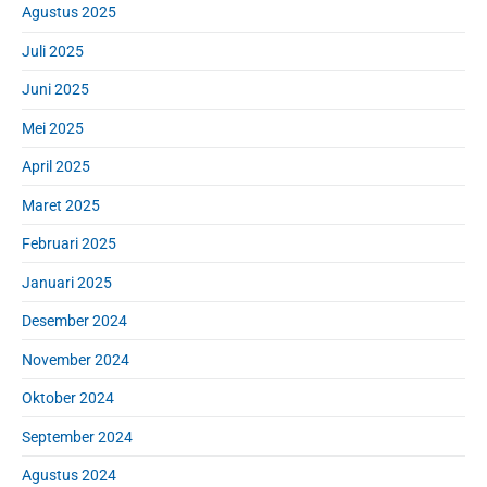
Agustus 2025
Juli 2025
Juni 2025
Mei 2025
April 2025
Maret 2025
Februari 2025
Januari 2025
Desember 2024
November 2024
Oktober 2024
September 2024
Agustus 2024