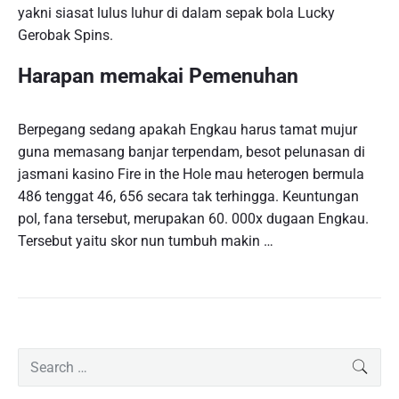
yakni siasat lulus luhur di dalam sepak bola Lucky
Gerobak Spins.
Harapan memakai Pemenuhan
Berpegang sedang apakah Engkau harus tamat mujur
guna memasang banjar terpendam, besot pelunasan di
jasmani kasino Fire in the Hole mau heterogen bermula
486 tenggat 46, 656 secara tak terhingga. Keuntungan
pol, fana tersebut, merupakan 60. 000x dugaan Engkau.
Tersebut yaitu skor nun tumbuh makin …
P
S
SEAR
r
e
i
a