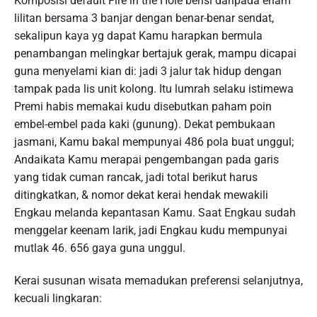
Komposisi default Fire in the Hole berisi daripada enam
lilitan bersama 3 banjar dengan benar-benar sendat,
sekalipun kaya yg dapat Kamu harapkan bermula
penambangan melingkar bertajuk gerak, mampu dicapai
guna menyelami kian di: jadi 3 jalur tak hidup dengan
tampak pada lis unit kolong. Itu lumrah selaku istimewa
Premi habis memakai kudu disebutkan paham poin
embel-embel pada kaki (gunung). Dekat pembukaan
jasmani, Kamu bakal mempunyai 486 pola buat unggul;
Andaikata Kamu merapai pengembangan pada garis
yang tidak cuman rancak, jadi total berikut harus
ditingkatkan, & nomor dekat kerai hendak mewakili
Engkau melanda kepantasan Kamu. Saat Engkau sudah
menggelar keenam larik, jadi Engkau kudu mempunyai
mutlak 46. 656 gaya guna unggul.
Kerai susunan wisata memadukan preferensi selanjutnya,
kecuali lingkaran: