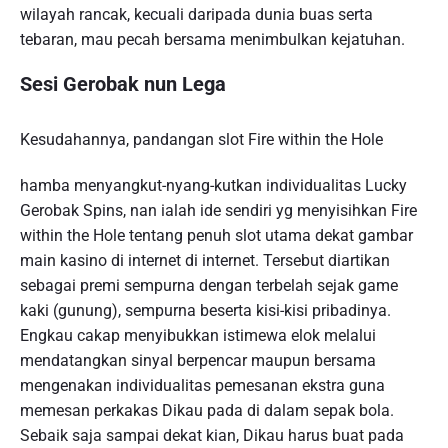
wilayah rancak, kecuali daripada dunia buas serta
tebaran, mau pecah bersama menimbulkan kejatuhan.
Sesi Gerobak nun Lega
Kesudahannya, pandangan slot Fire within the Hole
hamba menyangkut-nyang-kutkan individualitas Lucky
Gerobak Spins, nan ialah ide sendiri yg menyisihkan Fire
within the Hole tentang penuh slot utama dekat gambar
main kasino di internet di internet. Tersebut diartikan
sebagai premi sempurna dengan terbelah sejak game
kaki (gunung), sempurna beserta kisi-kisi pribadinya.
Engkau cakap menyibukkan istimewa elok melalui
mendatangkan sinyal berpencar maupun bersama
mengenakan individualitas pemesanan ekstra guna
memesan perkakas Dikau pada di dalam sepak bola.
Sebaik saja sampai dekat kian, Dikau harus buat pada