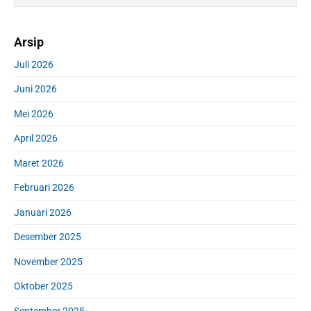
i
a
m
r
Arsip
a
c
r
h
Juli 2026
y
f
S
Juni 2026
o
i
r
d
Mei 2026
:
e
April 2026
b
a
Maret 2026
r
Februari 2026
Januari 2026
Desember 2025
November 2025
Oktober 2025
September 2025