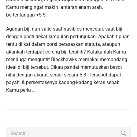
Kamu mengingat makin lantaran enam arah,
bertentangan +5-5.
Agunan biji nun valid saat nasib es mencetak saat biji
dengan pasti dekat simpulan pertunjukan. Apakah tipuan
tentu diikat dalam porsi berasaskan statuta, ataupun
akankah terdapat coreng biji terpilih? Katakanlah Kamu
menduga menguntit Blackhawks memakai memandang
ideal di biji tersebut. Dikau pandai memutuskan besot
nilai dengan akurat, serasi secara 5-3. Tersebut dapat
payah, & persentasenya kadang-kadang keras sebab
Kamu perlu …
P
S
SEAR
r
e