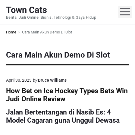
S
Town Cats
k
M
Berita, Judi Online, Bisnis, Teknologi & Gaya Hidup
i
p
Home
Cara Main Akun Demo Di Slot
t
o
c
Cara Main Akun Demo Di Slot
o
n
t
e
April 30, 2023
by
Bruce Williams
n
How Bet on Ice Hockey Types Bets Win
t
Judi Online Review
Jalan Bertentangan di Nasib Es: 4
Model Cagaran guna Unggul Dewasa