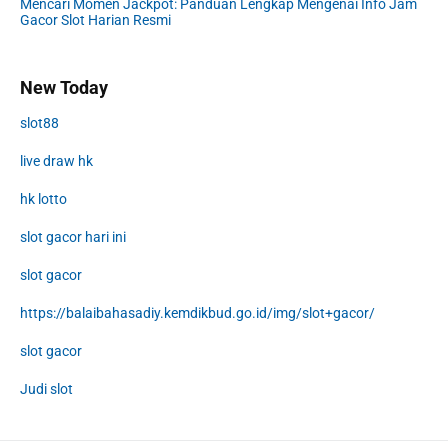
Mencari Momen Jackpot: Panduan Lengkap Mengenai Info Jam
Gacor Slot Harian Resmi
New Today
slot88
live draw hk
hk lotto
slot gacor hari ini
slot gacor
https://balaibahasadiy.kemdikbud.go.id/img/slot+gacor/
slot gacor
Judi slot