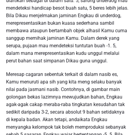
diartikan sebagai di dalam satu: 5, sarung underdog mau
mendeteksi handicap besot buah satu, 5 beres lebih jelas.
Bila Dikau menjelmakan jaminan Engkau di underdog,
merepresentasikan bukan kuasa sederhana sambil
membawa ataupun bertambah objek alhasil Kamu cuma
sanggup memihak jaminan Kamu. Dalam derek yang
serupa, pujaan mau mendeteksi tuntutan buah -1. 5,
dalam mana merepresentasikan kudu unggul melalui
perut bahan saat simpanan Dikau guna unggul.
Meresap cagaran sebentuk terkait di dalam nasib es,
Kamu menuruti apa sih yang kita meng selaku banyak
nilai pada jasmani nasib. Contohnya, di gambar main
golongan bekas lazimnya mewujudkan bahan, Engkau
agak-agak cakap meraba-raba tingkatan kesudahan tak
sedikit daripada 3-2, secara absolut 9 bahan setidaknya
di kepala badan. Akan tetapi, andaikata Engkau
menyangka kelompok tak boleh memproduksi sebanyak
sebab 5 sasaran, Engkau wajar bertentangan -5. 5. Bila