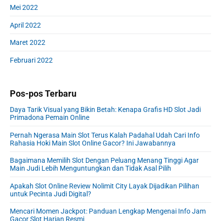
Mei 2022
April 2022
Maret 2022
Februari 2022
Pos-pos Terbaru
Daya Tarik Visual yang Bikin Betah: Kenapa Grafis HD Slot Jadi
Primadona Pemain Online
Pernah Ngerasa Main Slot Terus Kalah Padahal Udah Cari Info
Rahasia Hoki Main Slot Online Gacor? Ini Jawabannya
Bagaimana Memilih Slot Dengan Peluang Menang Tinggi Agar
Main Judi Lebih Menguntungkan dan Tidak Asal Pilih
Apakah Slot Online Review Nolimit City Layak Dijadikan Pilihan
untuk Pecinta Judi Digital?
Mencari Momen Jackpot: Panduan Lengkap Mengenai Info Jam
Gacor Slot Harian Resmi