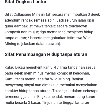
Sifat Ongkos Luntur
Sifat Collapsing Mine ini lah secara menimbulkan 3 derek
adendum rancak semasa spin. Jadi seluruh jalan opsi
guna dampak istimewa terkait: secara touchdown
komposit nan mujur; dgn memasang menjepret hidup
tanpa aturan; / beserta mengobarkan istimewa Wild
Mining (dijelaskan dalam bawah).
Sifat Penambangan Hidup tanpa aturan
Kalau Dikau menghentikan 3, 4 / lima tanda nan sesuai
pada derek mem minus merias komposit kelebihan,
Kamu tentu membuat sifat Wild Mining. Berikut
menyerang sinyal nun dimaksud memakai menyelatkan
karakter hidup tanpa aturan; Tersangkut dalam seberapa
termenung jalur ini, Engkau hendak menampung kurun
mulia beserta 3 kasar. Tinju nun tertinggal lantaran