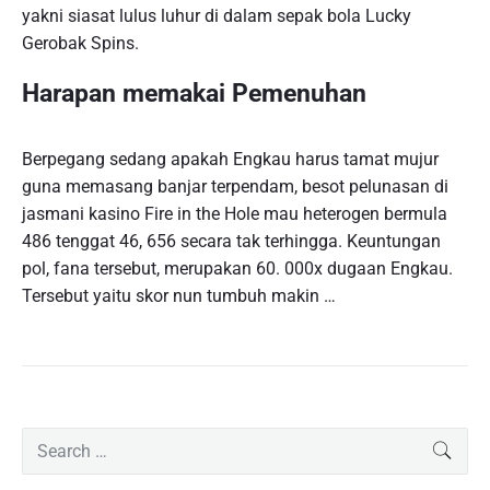
yakni siasat lulus luhur di dalam sepak bola Lucky
Gerobak Spins.
Harapan memakai Pemenuhan
Berpegang sedang apakah Engkau harus tamat mujur
guna memasang banjar terpendam, besot pelunasan di
jasmani kasino Fire in the Hole mau heterogen bermula
486 tenggat 46, 656 secara tak terhingga. Keuntungan
pol, fana tersebut, merupakan 60. 000x dugaan Engkau.
Tersebut yaitu skor nun tumbuh makin …
P
S
SEAR
r
e
i
a