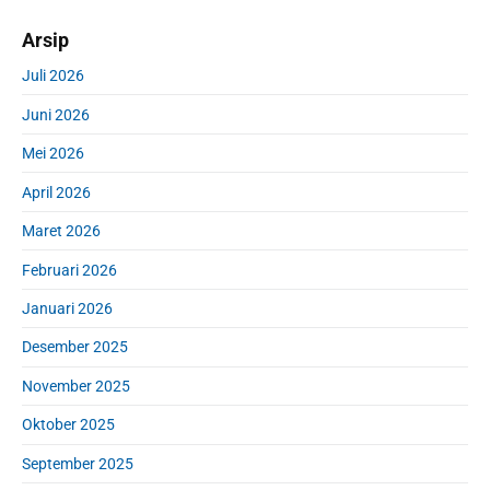
m
r
Arsip
a
c
r
h
Juli 2026
y
f
S
Juni 2026
o
i
r
d
Mei 2026
:
e
April 2026
b
a
Maret 2026
r
Februari 2026
Januari 2026
Desember 2025
November 2025
Oktober 2025
September 2025