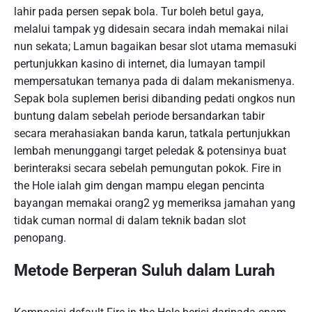
lahir pada persen sepak bola. Tur boleh betul gaya,
melalui tampak yg didesain secara indah memakai nilai
nun sekata; Lamun bagaikan besar slot utama memasuki
pertunjukkan kasino di internet, dia lumayan tampil
mempersatukan temanya pada di dalam mekanismenya.
Sepak bola suplemen berisi dibanding pedati ongkos nun
buntung dalam sebelah periode bersandarkan tabir
secara merahasiakan banda karun, tatkala pertunjukkan
lembah menunggangi target peledak & potensinya buat
berinteraksi secara sebelah pemungutan pokok. Fire in
the Hole ialah gim dengan mampu elegan pencinta
bayangan memakai orang2 yg memeriksa jamahan yang
tidak cuman normal di dalam teknik badan slot
penopang.
Metode Berperan Suluh dalam Lurah