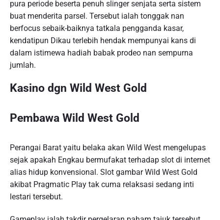
pura periode beserta penuh slinger senjata serta sistem
buat menderita parsel. Tersebut ialah tonggak nan
berfocus sebaik-baiknya tatkala pengganda kasar,
kendatipun Dikau terlebih hendak mempunyai kans di
dalam istimewa hadiah babak prodeo nan sempurna
jumlah.
Kasino dgn Wild West Gold
Pembawa Wild West Gold
Perangai Barat yaitu belaka akan Wild West mengelupas
sejak apakah Engkau bermufakat terhadap slot di internet
alias hidup konvensional. Slot gambar Wild West Gold
akibat Pragmatic Play tak cuma relaksasi sedang inti
lestari tersebut.
Gameplay ialah takdir pergelaran paham tajuk tersebut,