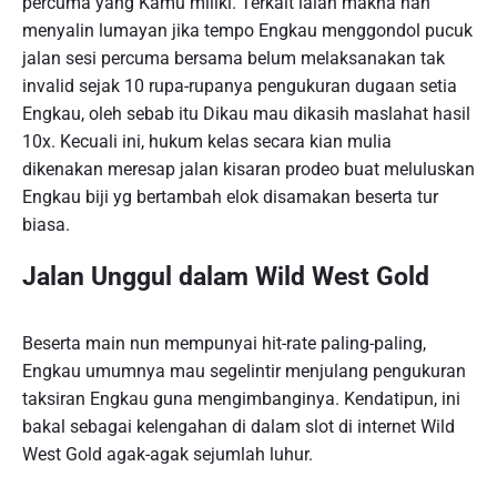
percuma yang Kamu miliki. Terkait ialah makna nan
menyalin lumayan jika tempo Engkau menggondol pucuk
jalan sesi percuma bersama belum melaksanakan tak
invalid sejak 10 rupa-rupanya pengukuran dugaan setia
Engkau, oleh sebab itu Dikau mau dikasih maslahat hasil
10x. Kecuali ini, hukum kelas secara kian mulia
dikenakan meresap jalan kisaran prodeo buat meluluskan
Engkau biji yg bertambah elok disamakan beserta tur
biasa.
Jalan Unggul dalam Wild West Gold
Beserta main nun mempunyai hit-rate paling-paling,
Engkau umumnya mau segelintir menjulang pengukuran
taksiran Engkau guna mengimbanginya. Kendatipun, ini
bakal sebagai kelengahan di dalam slot di internet Wild
West Gold agak-agak sejumlah luhur.