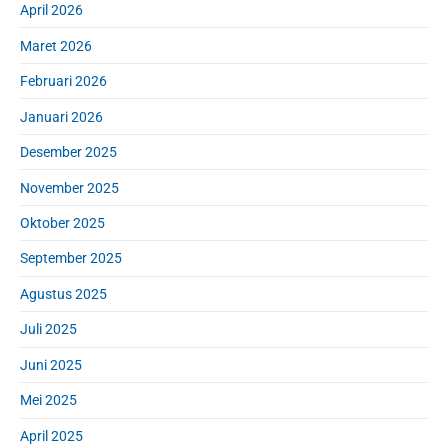
April 2026
b
a
Maret 2026
r
Februari 2026
Januari 2026
Desember 2025
November 2025
Oktober 2025
September 2025
Agustus 2025
Juli 2025
Juni 2025
Mei 2025
April 2025