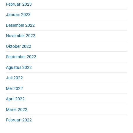
Februari 2023
Januari 2023
Desember 2022
November 2022
Oktober 2022
September 2022
Agustus 2022
Juli 2022
Mei 2022
April 2022
Maret 2022
Februari 2022