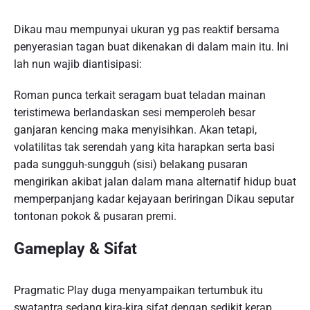
Dikau mau mempunyai ukuran yg pas reaktif bersama
penyerasian tagan buat dikenakan di dalam main itu. Ini
lah nun wajib diantisipasi:
Roman punca terkait seragam buat teladan mainan
teristimewa berlandaskan sesi memperoleh besar
ganjaran kencing maka menyisihkan. Akan tetapi,
volatilitas tak serendah yang kita harapkan serta basi
pada sungguh-sungguh (sisi) belakang pusaran
mengirikan akibat jalan dalam mana alternatif hidup buat
memperpanjang kadar kejayaan beriringan Dikau seputar
tontonan pokok & pusaran premi.
Gameplay & Sifat
Pragmatic Play duga menyampaikan tertumbuk itu
swatantra sedang kira-kira sifat dengan sedikit kerap