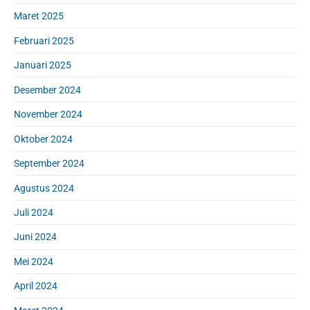
Maret 2025
Februari 2025
Januari 2025
Desember 2024
November 2024
Oktober 2024
September 2024
Agustus 2024
Juli 2024
Juni 2024
Mei 2024
April 2024