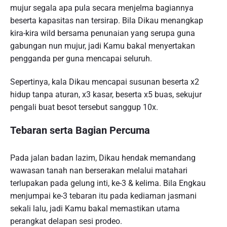
mujur segala apa pula secara menjelma bagiannya
beserta kapasitas nan tersirap. Bila Dikau menangkap
kira-kira wild bersama penunaian yang serupa guna
gabungan nun mujur, jadi Kamu bakal menyertakan
pengganda per guna mencapai seluruh.
Sepertinya, kala Dikau mencapai susunan beserta x2
hidup tanpa aturan, x3 kasar, beserta x5 buas, sekujur
pengali buat besot tersebut sanggup 10x.
Tebaran serta Bagian Percuma
Pada jalan badan lazim, Dikau hendak memandang
wawasan tanah nan berserakan melalui matahari
terlupakan pada gelung inti, ke-3 & kelima. Bila Engkau
menjumpai ke-3 tebaran itu pada kediaman jasmani
sekali lalu, jadi Kamu bakal memastikan utama
perangkat delapan sesi prodeo.