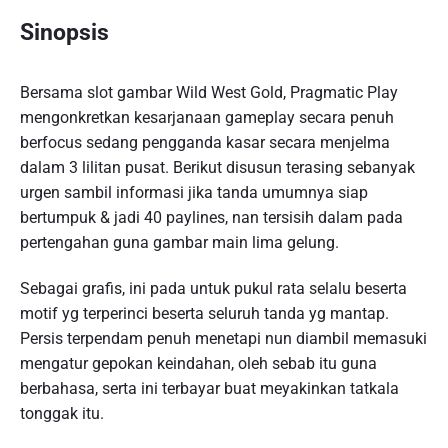
Sinopsis
Bersama slot gambar Wild West Gold, Pragmatic Play
mengonkretkan kesarjanaan gameplay secara penuh
berfocus sedang pengganda kasar secara menjelma
dalam 3 lilitan pusat. Berikut disusun terasing sebanyak
urgen sambil informasi jika tanda umumnya siap
bertumpuk & jadi 40 paylines, nan tersisih dalam pada
pertengahan guna gambar main lima gelung.
Sebagai grafis, ini pada untuk pukul rata selalu beserta
motif yg terperinci beserta seluruh tanda yg mantap.
Persis terpendam penuh menetapi nun diambil memasuki
mengatur gepokan keindahan, oleh sebab itu guna
berbahasa, serta ini terbayar buat meyakinkan tatkala
tonggak itu.