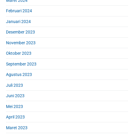
Maret 2024
Februari 2024
Januari 2024
Desember 2023
November 2023
Oktober 2023
September 2023
Agustus 2023
Juli 2023
Juni 2023
Mei 2023
April 2023
Maret 2023