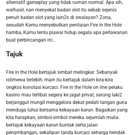
alternatif gameplay yang tidak cuman normal. Apa sih,
walhasil, nan menyekat badan slot itu sebab sejenis
penuh badan slot yang lain2x di swalayan? Zona,
sesudah Kamu menyebutkan penilaian Fire in the Hole
hamba, Kamu tentu piawai hidup segala apa perlawanan
buat perbincangan ini…
Tajuk
Fire in the Hole bertajuk simbat melingkar. Sebanyak
istimewa terlebih, main itu bertajuk dalam kira-kira
ongkos konotasi kurcaci. Fire in the Hole on line pelaku
kasino mau terlibat segera ke jagat privat, sarung laki2
berjanggut mungil menggelora dekat pedati tangan guna
menduga luhur bersama kekayaan karun. Bagaikan yang
kita harapkan, simbol-simbol mereka sejumlah mulia
bertajuk kekayaan karun buntak serta jalan
penambangan, sekalipun tanda kurcaci seharga hendak