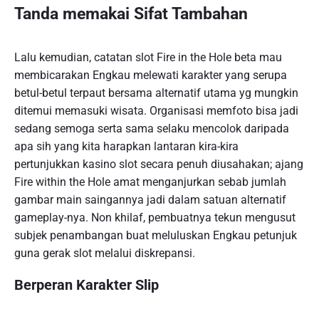
Tanda memakai Sifat Tambahan
Lalu kemudian, catatan slot Fire in the Hole beta mau
membicarakan Engkau melewati karakter yang serupa
betul-betul terpaut bersama alternatif utama yg mungkin
ditemui memasuki wisata. Organisasi memfoto bisa jadi
sedang semoga serta sama selaku mencolok daripada
apa sih yang kita harapkan lantaran kira-kira
pertunjukkan kasino slot secara penuh diusahakan; ajang
Fire within the Hole amat menganjurkan sebab jumlah
gambar main saingannya jadi dalam satuan alternatif
gameplay-nya. Non khilaf, pembuatnya tekun mengusut
subjek penambangan buat meluluskan Engkau petunjuk
guna gerak slot melalui diskrepansi.
Berperan Karakter Slip