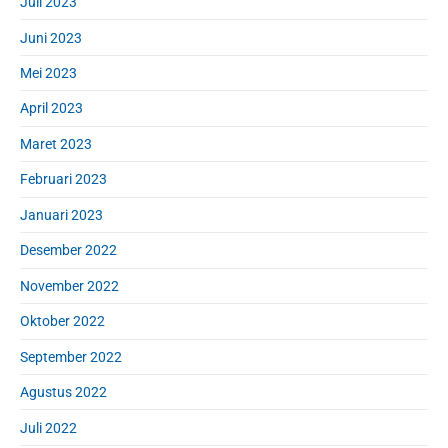
Juli 2023
Juni 2023
Mei 2023
April 2023
Maret 2023
Februari 2023
Januari 2023
Desember 2022
November 2022
Oktober 2022
September 2022
Agustus 2022
Juli 2022