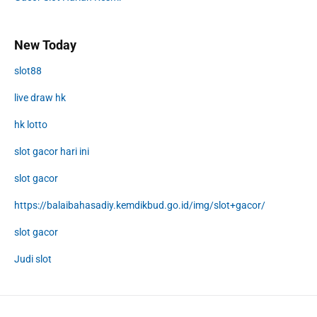
New Today
slot88
live draw hk
hk lotto
slot gacor hari ini
slot gacor
https://balaibahasadiy.kemdikbud.go.id/img/slot+gacor/
slot gacor
Judi slot