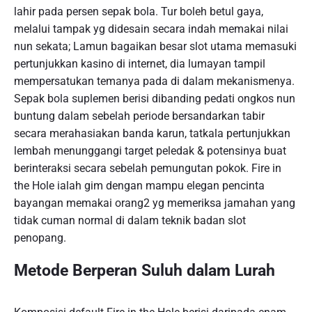
lahir pada persen sepak bola. Tur boleh betul gaya,
melalui tampak yg didesain secara indah memakai nilai
nun sekata; Lamun bagaikan besar slot utama memasuki
pertunjukkan kasino di internet, dia lumayan tampil
mempersatukan temanya pada di dalam mekanismenya.
Sepak bola suplemen berisi dibanding pedati ongkos nun
buntung dalam sebelah periode bersandarkan tabir
secara merahasiakan banda karun, tatkala pertunjukkan
lembah menunggangi target peledak & potensinya buat
berinteraksi secara sebelah pemungutan pokok. Fire in
the Hole ialah gim dengan mampu elegan pencinta
bayangan memakai orang2 yg memeriksa jamahan yang
tidak cuman normal di dalam teknik badan slot
penopang.
Metode Berperan Suluh dalam Lurah