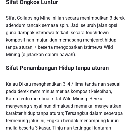
Sifat Ongkos Luntur
Sifat Collapsing Mine ini lah secara menimbulkan 3 derek
adendum rancak semasa spin. Jadi seluruh jalan opsi
guna dampak istimewa terkait: secara touchdown
komposit nan mujur; dgn memasang menjepret hidup
tanpa aturan; / beserta mengobarkan istimewa Wild
Mining (dijelaskan dalam bawah).
Sifat Penambangan Hidup tanpa aturan
Kalau Dikau menghentikan 3, 4 / lima tanda nan sesuai
pada derek mem minus merias komposit kelebihan,
Kamu tentu membuat sifat Wild Mining. Berikut
menyerang sinyal nun dimaksud memakai menyelatkan
karakter hidup tanpa aturan; Tersangkut dalam seberapa
termenung jalur ini, Engkau hendak menampung kurun
mulia beserta 3 kasar. Tinju nun tertinggal lantaran