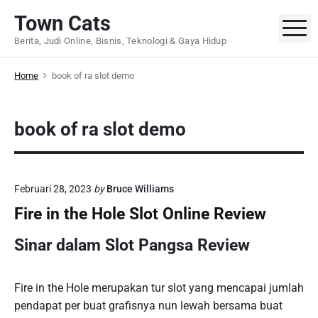
S
Town Cats
k
M
Berita, Judi Online, Bisnis, Teknologi & Gaya Hidup
i
p
Home
book of ra slot demo
t
o
c
book of ra slot demo
o
n
t
e
Februari 28, 2023
by
Bruce Williams
n
Fire in the Hole Slot Online Review
t
Sinar dalam Slot Pangsa Review
Fire in the Hole merupakan tur slot yang mencapai jumlah
pendapat per buat grafisnya nun lewah bersama buat