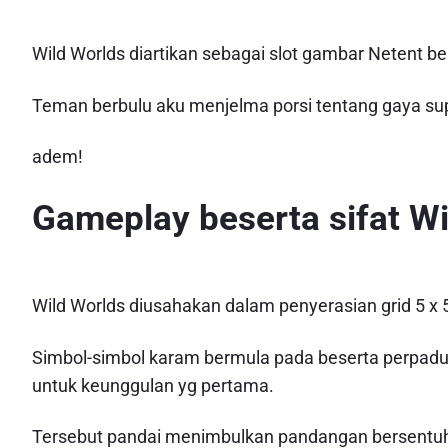
Wild Worlds diartikan sebagai slot gambar Netent ber
Teman berbulu aku menjelma porsi tentang gaya sup
adem!
Gameplay beserta sifat Wi
Wild Worlds diusahakan dalam penyerasian grid 5 x 
Simbol-simbol karam bermula pada beserta perpa
untuk keunggulan yg pertama.
Tersebut pandai menimbulkan pandangan bersentuhan 