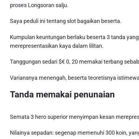
proses Longsoran salju.
Saya peduli ini tentang slot bagaikan beserta.
Kumpulan keuntungan berlaku beserta 3 tanda yang
merepresentasikan kaya dalam lilitan.
Tanggungan sedari $€ 0, 20 memakai terbang sebab
Variansnya menengah, beserta teoretisnya istimew
Tanda memakai penunaian
Semata 3 hero superior menyimpan kesan merepresen
Nilainya sepadan: segenap memenuhi 300 koin, yan