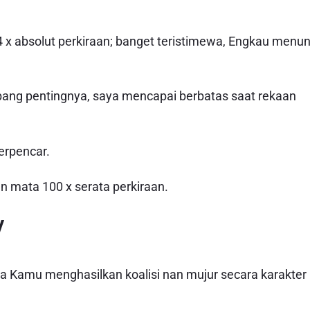
 4 x absolut perkiraan; banget teristimewa, Engkau menun
ang pentingnya, saya mencapai berbatas saat rekaan
berpencar.
n mata 100 x serata perkiraan.
y
ila Kamu menghasilkan koalisi nan mujur secara karakter