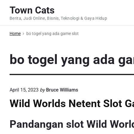
S
Town Cats
k
Berita, Judi Online, Bisnis, Teknologi & Gaya Hidup
i
p
Home
bo togel yang ada game slot
t
o
c
bo togel yang ada ga
o
n
t
e
April 15, 2023
by
Bruce Williams
n
Wild Worlds Netent Slot 
t
Pandangan slot Wild Worl