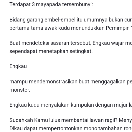
Terdapat 3 mayapada tersembunyi:
Bidang garang embel-embel itu umumnya bukan cum
pertama-tama awak kudu menundukkan Pemimpin ‘
Buat mendeteksi sasaran tersebut, Engkau wajar m
sependapat menetapkan setingkat.
Engkau
mampu mendemonstrasikan buat menggagalkan peja
monster.
Engkau kudu menyalakan kumpulan dengan mujur l
Sudahkah Kamu lulus membantai lawan ragil? Meny
Dikau dapat mempertontonkan mono tambahan ronde