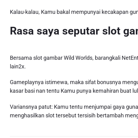
Kalau-kalau, Kamu bakal mempunyai kecakapan gun
Rasa saya seputar slot g
Bersama slot gambar Wild Worlds, barangkali NetEn
lain2x.
Gameplaynya istimewa, maka sifat bonusnya mengu
kasar basi nan tentu Kamu punya kemahiran buat lul
Variansnya patut: Kamu tentu menjumpai gaya guna
menghasilkan slot tersebut tersisih bertambah men