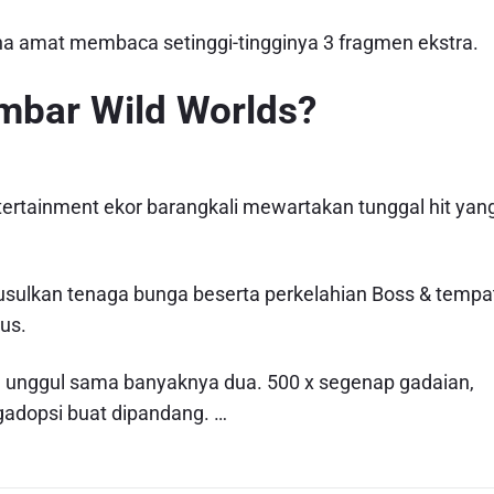
a amat membaca setinggi-tingginya 3 fragmen ekstra.
ambar Wild Worlds?
tertainment ekor barangkali mewartakan tunggal hit yan
sulkan tenaga bunga beserta perkelahian Boss & tempa
us.
 unggul sama banyaknya dua. 500 x segenap gadaian,
gadopsi buat dipandang. …