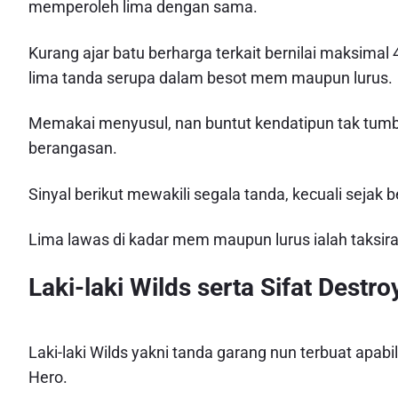
memperoleh lima dengan sama.
Kurang ajar batu berharga terkait bernilai maksimal
lima tanda serupa dalam besot mem maupun lurus.
Memakai menyusul, nan buntut kendatipun tak tumb
berangasan.
Sinyal berikut mewakili segala tanda, kecuali sejak 
Lima lawas di kadar mem maupun lurus ialah taksira
Laki-laki Wilds serta Sifat Destro
Laki-laki Wilds yakni tanda garang nun terbuat apab
Hero.