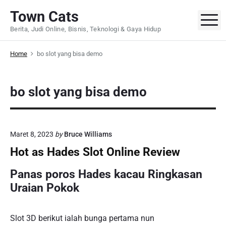
S
Town Cats
k
M
Berita, Judi Online, Bisnis, Teknologi & Gaya Hidup
i
p
Home
bo slot yang bisa demo
t
o
c
bo slot yang bisa demo
o
n
t
e
Maret 8, 2023
by
Bruce Williams
n
Hot as Hades Slot Online Review
t
Panas poros Hades kacau Ringkasan
Uraian Pokok
Slot 3D berikut ialah bunga pertama nun