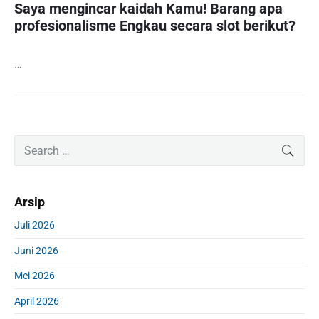
Saya mengincar kaidah Kamu! Barang apa
profesionalisme Engkau secara slot berikut?
…
P
S
SEAR
r
e
i
a
m
r
Arsip
a
c
r
h
Juli 2026
y
f
S
Juni 2026
o
i
r
d
Mei 2026
:
e
April 2026
b