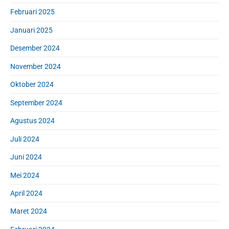
Februari 2025
Januari 2025
Desember 2024
November 2024
Oktober 2024
September 2024
Agustus 2024
Juli 2024
Juni 2024
Mei 2024
April 2024
Maret 2024