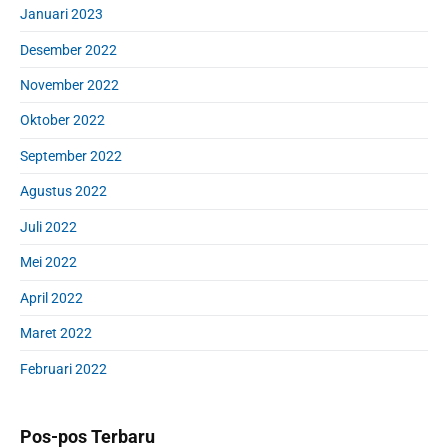
Januari 2023
Desember 2022
November 2022
Oktober 2022
September 2022
Agustus 2022
Juli 2022
Mei 2022
April 2022
Maret 2022
Februari 2022
Pos-pos Terbaru