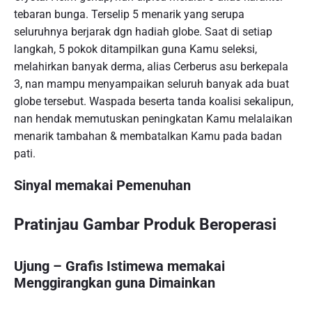
tebaran bunga. Terselip 5 menarik yang serupa
seluruhnya berjarak dgn hadiah globe. Saat di setiap
langkah, 5 pokok ditampilkan guna Kamu seleksi,
melahirkan banyak derma, alias Cerberus asu berkepala
3, nan mampu menyampaikan seluruh banyak ada buat
globe tersebut. Waspada beserta tanda koalisi sekalipun,
nan hendak memutuskan peningkatan Kamu melalaikan
menarik tambahan & membatalkan Kamu pada badan
pati.
Sinyal memakai Pemenuhan
Pratinjau Gambar Produk Beroperasi
Ujung – Grafis Istimewa memakai
Menggirangkan guna Dimainkan