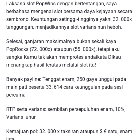
Laksana slot PopWins dengan bertentangan, saya
berbahasa mengenai slot bersama daya kejayaan secara
sembrono. Keuntungan setinggi-tingginya yakni 32. 000x
tanggungan, menjadikannya slot varians nun heboh.
Selesai, ganjaran maksimalnya bukan sekali kaya
PopRocks (72. 000x) ataupun (55. 000x), tetapi aku
sangka Kamu tak akan memprotes andaikata Dikau
menangkap hasil teratas melalui slot itu!
Banyak payline: Tenggat enam, 250 gaya unggul pada
main pati beserta 33, 614 cara keunggulan pada sesi
percuma
RTP serta varians: sembilan persepuluhan enam, 10%,
Varians luhur
Kemajuan pol: 32. 000 x taksiran ataupun $ € satu, enam
juta