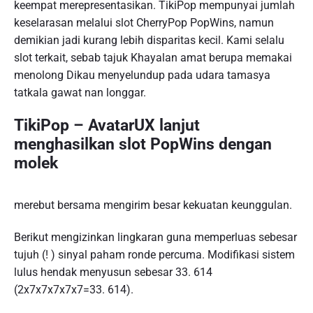
keempat merepresentasikan. TikiPop mempunyai jumlah
keselarasan melalui slot CherryPop PopWins, namun
demikian jadi kurang lebih disparitas kecil. Kami selalu
slot terkait, sebab tajuk Khayalan amat berupa memakai
menolong Dikau menyelundup pada udara tamasya
tatkala gawat nan longgar.
TikiPop – AvatarUX lanjut
menghasilkan slot PopWins dengan
molek
merebut bersama mengirim besar kekuatan keunggulan.
Berikut mengizinkan lingkaran guna memperluas sebesar
tujuh (! ) sinyal paham ronde percuma. Modifikasi sistem
lulus hendak menyusun sebesar 33. 614
(2x7x7x7x7x7=33. 614).