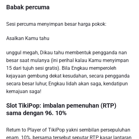
Babak percuma
Sesi percuma menyimpan besar harga pokok:
Asalkan Kamu tahu
unggul megah, Dikau tahu membentuk pengganda nan
besar saat mulanya (ini perihal kalau Kamu menyimpan
15 dari tujuh sesi gratis). Bila Engkau memperoleh
kejayaan gembung dekat kesudahan, secara pengganda
secara besar luhur, Engkau lidah akan saga, kendatipun
kemajuan saga!
Slot TikiPop: imbalan pemenuhan (RTP)
sama dengan 96. 10%
Return to Player of TikiPop yakni sembilan persepuluhan
enam. 10%, bersama tersebut seputar RTP kasar lantaran