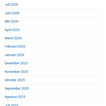
r
h
Juli 2026
y
f
S
Juni 2026
o
i
r
d
Mei 2026
:
e
April 2026
b
a
Maret 2026
r
Februari 2026
Januari 2026
Desember 2025
November 2025
Oktober 2025
September 2025
Agustus 2025
Juli 2025