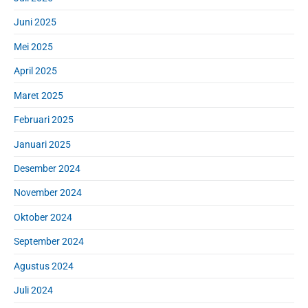
Juni 2025
Mei 2025
April 2025
Maret 2025
Februari 2025
Januari 2025
Desember 2024
November 2024
Oktober 2024
September 2024
Agustus 2024
Juli 2024