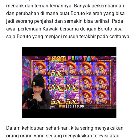
menarik dari teman-temannya. Banyak perkembangan
dan perubahan di mana buat Boruto ke arah yang bisa
jadi seorang penjahat dan semakin bisa terlihat. Pada
awal pertemuan Kawaki bersama dengan Boruto bisa
saja Boruto yang menjadi musuh terakhir pada ceritanya.
Dalam kehidupan sehari-hari, kita sering menyaksikan
orang-orang yang sedang menyaksikan televisi atau