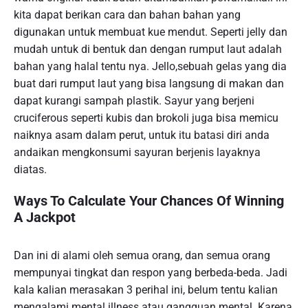
kita dapat berikan cara dan bahan bahan yang
digunakan untuk membuat kue mendut. Seperti jelly dan
mudah untuk di bentuk dan dengan rumput laut adalah
bahan yang halal tentu nya. Jello,sebuah gelas yang dia
buat dari rumput laut yang bisa langsung di makan dan
dapat kurangi sampah plastik. Sayur yang berjeni
cruciferous seperti kubis dan brokoli juga bisa memicu
naiknya asam dalam perut, untuk itu batasi diri anda
andaikan mengkonsumi sayuran berjenis layaknya
diatas.
Ways To Calculate Your Chances Of Winning
A Jackpot
Dan ini di alami oleh semua orang, dan semua orang
mempunyai tingkat dan respon yang berbeda-beda. Jadi
kala kalian merasakan 3 perihal ini, belum tentu kalian
mengalami mental illness atau gangguan mental. Karena