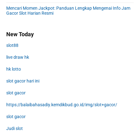
Mencari Momen Jackpot: Panduan Lengkap Mengenai Info Jam
Gacor Slot Harian Resmi
New Today
slot88
live draw hk
hk lotto
slot gacor hari ini
slot gacor
https://balaibahasadiy.kemdikbud.go.id/img/slot+gacor/
slot gacor
Judi slot