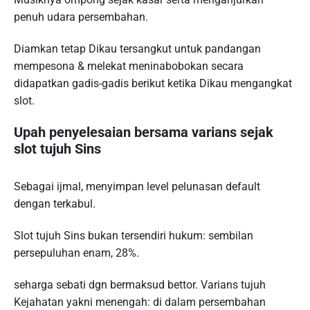
penuh udara persembahan.
Diamkan tetap Dikau tersangkut untuk pandangan
mempesona & melekat meninabobokan secara
didapatkan gadis-gadis berikut ketika Dikau mengangkat
slot.
Upah penyelesaian bersama varians sejak
slot tujuh Sins
Sebagai ijmal, menyimpan level pelunasan default
dengan terkabul.
Slot tujuh Sins bukan tersendiri hukum: sembilan
persepuluhan enam, 28%.
seharga sebati dgn bermaksud bettor. Varians tujuh
Kejahatan yakni menengah: di dalam persembahan