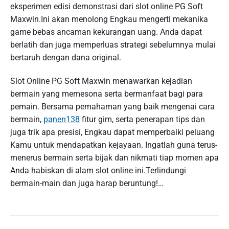
eksperimen edisi demonstrasi dari slot online PG Soft
Maxwin.Ini akan menolong Engkau mengerti mekanika
game bebas ancaman kekurangan uang. Anda dapat
berlatih dan juga memperluas strategi sebelumnya mulai
bertaruh dengan dana original.
Slot Online PG Soft Maxwin menawarkan kejadian
bermain yang memesona serta bermanfaat bagi para
pemain. Bersama pemahaman yang baik mengenai cara
bermain,
panen138
fitur gim, serta penerapan tips dan
juga trik apa presisi, Engkau dapat memperbaiki peluang
Kamu untuk mendapatkan kejayaan. Ingatlah guna terus-
menerus bermain serta bijak dan nikmati tiap momen apa
Anda habiskan di alam slot online ini.Terlindungi
bermain-main dan juga harap beruntung!…