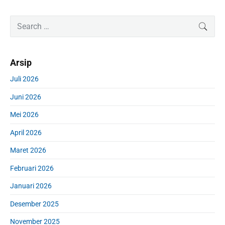
P
S
SEAR
r
e
i
a
m
r
Arsip
a
c
r
h
Juli 2026
y
f
S
Juni 2026
o
i
r
d
Mei 2026
:
e
April 2026
b
a
Maret 2026
r
Februari 2026
Januari 2026
Desember 2025
November 2025