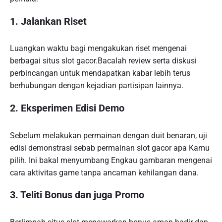
1. Jalankan Riset
Luangkan waktu bagi mengakukan riset mengenai
berbagai situs slot gacor.Bacalah review serta diskusi
perbincangan untuk mendapatkan kabar lebih terus
berhubungan dengan kejadian partisipan lainnya.
2. Eksperimen Edisi Demo
Sebelum melakukan permainan dengan duit benaran, uji
edisi demonstrasi sebab permainan slot gacor apa Kamu
pilih. Ini bakal menyumbang Engkau gambaran mengenai
cara aktivitas game tanpa ancaman kehilangan dana.
3. Teliti Bonus dan juga Promo