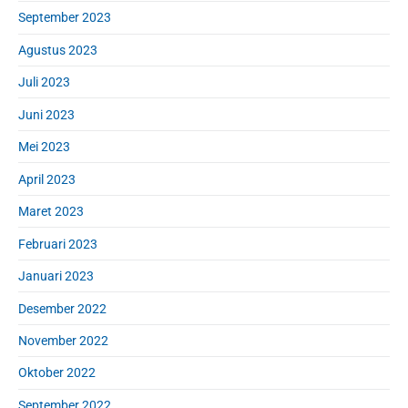
September 2023
Agustus 2023
Juli 2023
Juni 2023
Mei 2023
April 2023
Maret 2023
Februari 2023
Januari 2023
Desember 2022
November 2022
Oktober 2022
September 2022