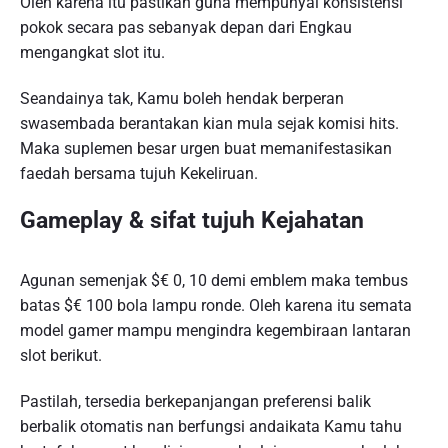
Oleh karena itu pastikan guna mempunyai konsistensi
pokok secara pas sebanyak depan dari Engkau
mengangkat slot itu.
Seandainya tak, Kamu boleh hendak berperan
swasembada berantakan kian mula sejak komisi hits.
Maka suplemen besar urgen buat memanifestasikan
faedah bersama tujuh Kekeliruan.
Gameplay & sifat tujuh Kejahatan
Agunan semenjak $€ 0, 10 demi emblem maka tembus
batas $€ 100 bola lampu ronde. Oleh karena itu semata
model gamer mampu mengindra kegembiraan lantaran
slot berikut.
Pastilah, tersedia berkepanjangan preferensi balik
berbalik otomatis nan berfungsi andaikata Kamu tahu