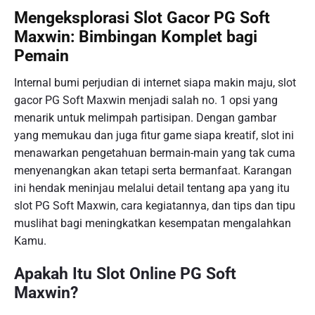
Mengeksplorasi Slot Gacor PG Soft
Maxwin: Bimbingan Komplet bagi
Pemain
Internal bumi perjudian di internet siapa makin maju, slot
gacor PG Soft Maxwin menjadi salah no. 1 opsi yang
menarik untuk melimpah partisipan. Dengan gambar
yang memukau dan juga fitur game siapa kreatif, slot ini
menawarkan pengetahuan bermain-main yang tak cuma
menyenangkan akan tetapi serta bermanfaat. Karangan
ini hendak meninjau melalui detail tentang apa yang itu
slot PG Soft Maxwin, cara kegiatannya, dan tips dan tipu
muslihat bagi meningkatkan kesempatan mengalahkan
Kamu.
Apakah Itu Slot Online PG Soft
Maxwin?