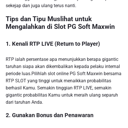
sekejap dan juga ulang terus nanti.
Tips dan Tipu Muslihat untuk
Mengalahkan di Slot PG Soft Maxwin
1. Kenali RTP LIVE (Return to Player)
RTP ialah persentase apa menunjukkan berapa gigantic
taruhan siapa akan dikembalikan kepada pelaku internal
periode luas.Pilihlah slot online PG Soft Maxwin bersama
RTP SLOT yang tinggi untuk menaikkan probabilitas
berhasil Kamu. Semakin tinggian RTP LIVE, semakin
gigantic probabilitas Kamu untuk meraih ulang separuh
dari taruhan Anda.
2. Gunakan Bonus dan Penawaran