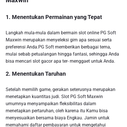
Maxwin
1. Menentukan Permainan yang Tepat
Langkah mula-mula dalam bermain slot online PG Soft
Maxwin merupakan menyeleksi gim apa sesuai serta
preferensi Anda.PG Soft memberikan berbagai tema,
mulai sebab petualangan hingga fantasi, sehingga Anda
bisa mencari slot gacor apa ter- menggaet untuk Anda.
2. Menentukan Taruhan
Setelah memilih game, gerakan seterusnya merupakan
menetapkan kuantitas judi. Slot PG Soft Maxwin
umumnya menyampaikan fleksibilitas dalam
menetapkan pertaruhan, oleh karena itu Kamu bisa
menyesuaikan bersama biaya Engkau. Jamin untuk
memahami daftar pembayaran untuk mengetahui