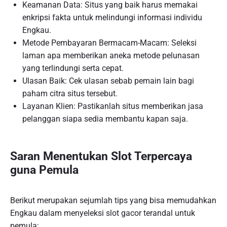
Keamanan Data: Situs yang baik harus memakai
enkripsi fakta untuk melindungi informasi individu
Engkau.
Metode Pembayaran Bermacam-Macam: Seleksi
laman apa memberikan aneka metode pelunasan
yang terlindungi serta cepat.
Ulasan Baik: Cek ulasan sebab pemain lain bagi
paham citra situs tersebut.
Layanan Klien: Pastikanlah situs memberikan jasa
pelanggan siapa sedia membantu kapan saja.
Saran Menentukan Slot Terpercaya
guna Pemula
Berikut merupakan sejumlah tips yang bisa memudahkan
Engkau dalam menyeleksi slot gacor terandal untuk
pemula: