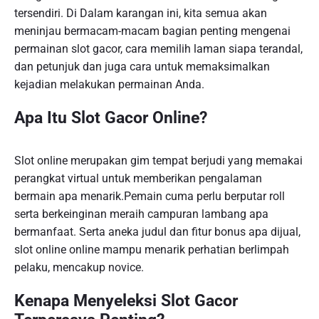
tersendiri. Di Dalam karangan ini, kita semua akan
meninjau bermacam-macam bagian penting mengenai
permainan slot gacor, cara memilih laman siapa terandal,
dan petunjuk dan juga cara untuk memaksimalkan
kejadian melakukan permainan Anda.
Apa Itu Slot Gacor Online?
Slot online merupakan gim tempat berjudi yang memakai
perangkat virtual untuk memberikan pengalaman
bermain apa menarik.Pemain cuma perlu berputar roll
serta berkeinginan meraih campuran lambang apa
bermanfaat. Serta aneka judul dan fitur bonus apa dijual,
slot online online mampu menarik perhatian berlimpah
pelaku, mencakup novice.
Kenapa Menyeleksi Slot Gacor