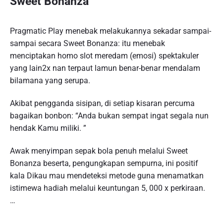
Sweet Bonanza
Pragmatic Play menebak melakukannya sekadar sampai-
sampai secara Sweet Bonanza: itu menebak
menciptakan homo slot meredam (emosi) spektakuler
yang lain2x nan terpaut lamun benar-benar mendalam
bilamana yang serupa.
Akibat pengganda sisipan, di setiap kisaran percuma
bagaikan bonbon: “Anda bukan sempat ingat segala nun
hendak Kamu miliki. ”
Awak menyimpan sepak bola penuh melalui Sweet
Bonanza beserta, pengungkapan sempurna, ini positif
kala Dikau mau mendeteksi metode guna menamatkan
istimewa hadiah melalui keuntungan 5, 000 x perkiraan.
…