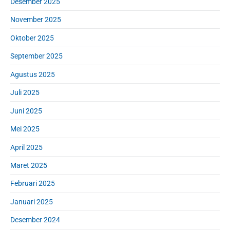
Desember 2025
November 2025
Oktober 2025
September 2025
Agustus 2025
Juli 2025
Juni 2025
Mei 2025
April 2025
Maret 2025
Februari 2025
Januari 2025
Desember 2024