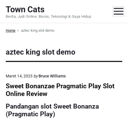
S
Town Cats
k
M
Berita, Judi Online, Bisnis, Teknologi & Gaya Hidup
i
p
Home
aztec king slot demo
t
o
c
aztec king slot demo
o
n
t
e
Maret 14, 2023
by
Bruce Williams
n
Sweet Bonanzae Pragmatic Play Slot
t
Online Review
Pandangan slot Sweet Bonanza
(Pragmatic Play)