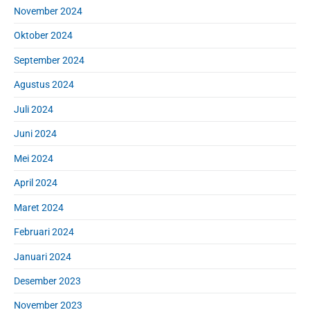
November 2024
Oktober 2024
September 2024
Agustus 2024
Juli 2024
Juni 2024
Mei 2024
April 2024
Maret 2024
Februari 2024
Januari 2024
Desember 2023
November 2023