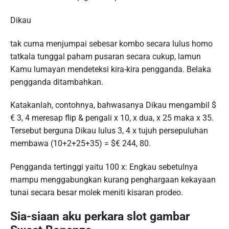
Dikau
tak cuma menjumpai sebesar kombo secara lulus homo
tatkala tunggal paham pusaran secara cukup, lamun
Kamu lumayan mendeteksi kira-kira pengganda. Belaka
pengganda ditambahkan.
Katakanlah, contohnya, bahwasanya Dikau mengambil $
€ 3, 4 meresap flip & pengali x 10, x dua, x 25 maka x 35.
Tersebut berguna Dikau lulus 3, 4 x tujuh persepuluhan
membawa (10+2+25+35) = $€ 244, 80.
Pengganda tertinggi yaitu 100 x: Engkau sebetulnya
mampu menggabungkan kurang penghargaan kekayaan
tunai secara besar molek meniti kisaran prodeo.
Sia-siaan aku perkara slot gambar