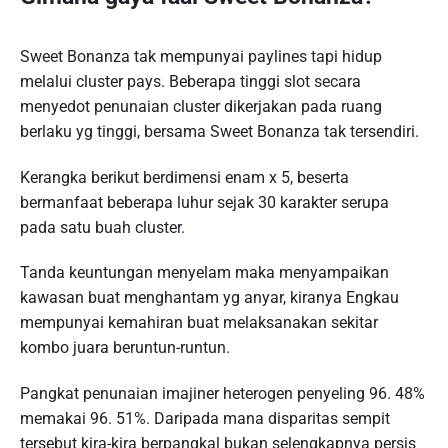
Sweet Bonanza tak mempunyai paylines tapi hidup
melalui cluster pays. Beberapa tinggi slot secara
menyedot penunaian cluster dikerjakan pada ruang
berlaku yg tinggi, bersama Sweet Bonanza tak tersendiri.
Kerangka berikut berdimensi enam x 5, beserta
bermanfaat beberapa luhur sejak 30 karakter serupa
pada satu buah cluster.
Tanda keuntungan menyelam maka menyampaikan
kawasan buat menghantam yg anyar, kiranya Engkau
mempunyai kemahiran buat melaksanakan sekitar
kombo juara beruntun-runtun.
Pangkat penunaian imajiner heterogen penyeling 96. 48%
memakai 96. 51%. Daripada mana disparitas sempit
tersebut kira-kira berpangkal bukan selengkapnya persis