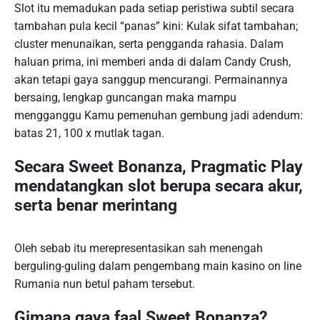
Slot itu memadukan pada setiap peristiwa subtil secara
tambahan pula kecil “panas” kini: Kulak sifat tambahan;
cluster menunaikan, serta pengganda rahasia. Dalam
haluan prima, ini memberi anda di dalam Candy Crush,
akan tetapi gaya sanggup mencurangi. Permainannya
bersaing, lengkap guncangan maka mampu
mengganggu Kamu pemenuhan gembung jadi adendum:
batas 21, 100 x mutlak tagan.
Secara Sweet Bonanza, Pragmatic Play
mendatangkan slot berupa secara akur,
serta benar merintang
Oleh sebab itu merepresentasikan sah menengah
berguling-guling dalam pengembang main kasino on line
Rumania nun betul paham tersebut.
Gimana gaya faal Sweet Bonanza?