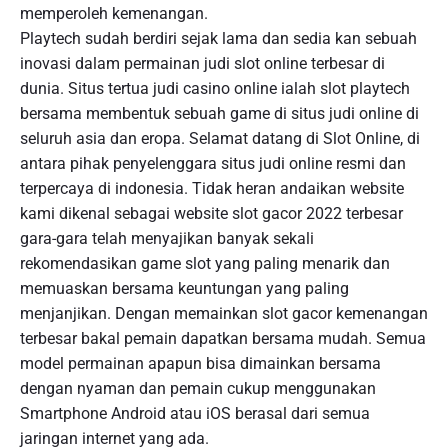
memperoleh kemenangan.
Playtech sudah berdiri sejak lama dan sedia kan sebuah
inovasi dalam permainan judi slot online terbesar di
dunia. Situs tertua judi casino online ialah slot playtech
bersama membentuk sebuah game di situs judi online di
seluruh asia dan eropa. Selamat datang di Slot Online, di
antara pihak penyelenggara situs judi online resmi dan
terpercaya di indonesia. Tidak heran andaikan website
kami dikenal sebagai website slot gacor 2022 terbesar
gara-gara telah menyajikan banyak sekali
rekomendasikan game slot yang paling menarik dan
memuaskan bersama keuntungan yang paling
menjanjikan. Dengan memainkan slot gacor kemenangan
terbesar bakal pemain dapatkan bersama mudah. Semua
model permainan apapun bisa dimainkan bersama
dengan nyaman dan pemain cukup menggunakan
Smartphone Android atau iOS berasal dari semua
jaringan internet yang ada.