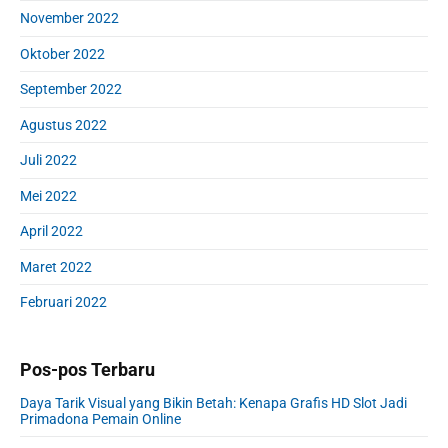
November 2022
Oktober 2022
September 2022
Agustus 2022
Juli 2022
Mei 2022
April 2022
Maret 2022
Februari 2022
Pos-pos Terbaru
Daya Tarik Visual yang Bikin Betah: Kenapa Grafis HD Slot Jadi
Primadona Pemain Online