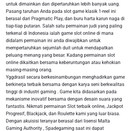
untuk dimainkan dan dipertaruhkan lebih banyak uang.
Pasang taruhan Anda pada slot game klasik 1-reel ini
berasal dari Pragmatic Play, dan buru harta karun naga di
tiap-tiap putaran. Salah satu permainan judi yang paling
terkenal di Indonesia ialah game slot online di mana
didalam permainan ini anda diwajibkan untuk
mempertaruhkan sejumlah duit untuk mendapatkan
peluang menang yang besar. Kadang permainan slot
online dikaitkan bersama keberuntungan atau kehokian
masing-masing orang.
Yggdrasil secara berkesinambungan menghadirkan game
berkinerja terbaik bersama dengan karya seni berkwalitas
tinggi di industri gaming . Game kita didasarkan pada
mekanisme inovatif bersama dengan desain suara yang
fantastis. Nikmati permainan Slot terbaik online, Jackpot
Progresif, Blackjack, dan Roulette kami yang luar biasa.
Dengan akuisisi teranyar berasal dari lisensi Malta
Gaming Authority , Spadegaming saat ini dapat