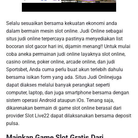
Selalu sesuaikan bersama kekuatan ekonomi anda
dalam bermain mesin slot online. Judi Online sebagai
situs judi online terpercaya pastinya menyediakan list
bocoran slot gacor hari ini, dijamin menang!! Untuk mulai
coba aneka permainan judi online layaknya slot online,
casino online, poker online, arcade online, dan judi
Sportsbet, Anda cuma perlu buat akun terlebih dahulu
bersama isikan form yang ada. Situs Judi Onlinejuga
dapat diakses melalui banyak perangkat seperti
computer, laptop, dan juga smartphone bersama dengan
sistem operasi Android ataupun iOs. Tenang saja,
dikarenakan bermain di game slot online berasal dari
provider Slot Live22 dapat dilaksanakan bersama deposit
pulsa.
Mainkan Game Slot Gratis Dari