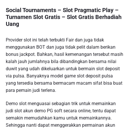
Social Tournaments – Slot Pragmatic Play –
Turnamen Slot Gratis – Slot Gratis Berhadiah
Uang
Provider slot ini telah terbukti Fair dan juga tidak
menggunakan BOT dan juga tidak pelit dalam berikan
bonus jackpot. Bahkan, hasil kemenangan tersebut masih
kalah jauh jumlahnya bila dibandingkan bersama nilai
duwit yang udah dikeluarkan untuk bermain slot deposit
via pulsa. Banyaknya model game slot deposit pulsa
yang tersedia bersama bermacam macam sifat bisa buat
para pemain judi terlena.
Demo slot menguasai sebagian trik untuk memainkan
judi slot akun demo PG soft secara online, tentu dapat
semakin memudahkan kamu untuk memainkannya.
Sehingga nanti dapat menggerakkan permainan akun