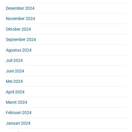
Desember 2024
November 2024
Oktober 2024
September 2024
Agustus 2024
Juli 2024
Juni 2024
Mei 2024
April 2024
Maret 2024
Februari 2024
Januari 2024