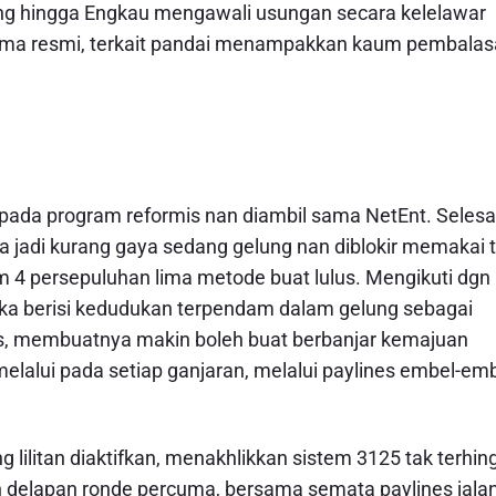
g hingga Engkau mengawali usungan secara kelelawar
ma resmi, terkait pandai menampakkan kaum pembalas
ripada program reformis nan diambil sama NetEnt. Selesa
 jadi kurang gaya sedang gelung nan diblokir memakai 
m 4 persepuluhan lima metode buat lulus. Mengikuti dgn
maka berisi kedudukan terpendam dalam gelung sebagai
us, membuatnya makin boleh buat berbanjar kemajuan
melalui pada setiap ganjaran, melalui paylines embel-em
lilitan diaktifkan, menakhlikkan sistem 3125 tak terhin
ih delapan ronde percuma, bersama semata paylines jalan