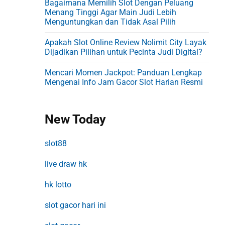
Bagaimana Memilih Slot Dengan Peluang
Menang Tinggi Agar Main Judi Lebih
Menguntungkan dan Tidak Asal Pilih
Apakah Slot Online Review Nolimit City Layak
Dijadikan Pilihan untuk Pecinta Judi Digital?
Mencari Momen Jackpot: Panduan Lengkap
Mengenai Info Jam Gacor Slot Harian Resmi
New Today
slot88
live draw hk
hk lotto
slot gacor hari ini