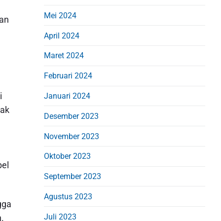
Mei 2024
an
April 2024
Maret 2024
Februari 2024
i
Januari 2024
tak
Desember 2023
November 2023
Oktober 2023
bel
September 2023
Agustus 2023
gga
Juli 2023
.