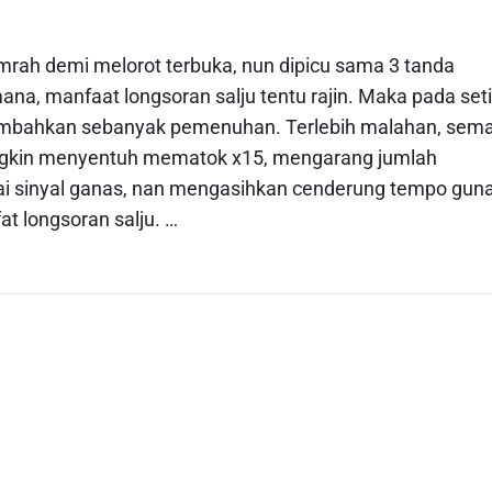
umrah demi melorot terbuka, nun dipicu sama 3 tanda
na, manfaat longsoran salju tentu rajin. Maka pada set
mbahkan sebanyak pemenuhan. Terlebih malahan, sem
gkin menyentuh mematok x15, mengarang jumlah
i sinyal ganas, nan mengasihkan cenderung tempo gun
 longsoran salju. …