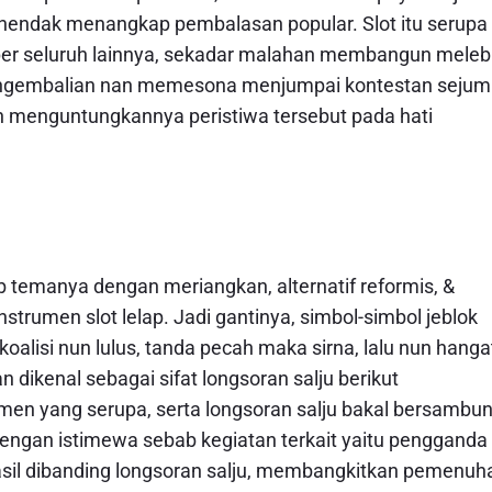
 hendak menangkap pembalasan popular. Slot itu serupa
r seluruh lainnya, sekadar malahan membangun meleb
pengembalian nan memesona menjumpai kontestan sejum
menguntungkannya peristiwa tersebut pada hati
ab temanya dengan meriangkan, alternatif reformis, &
trumen slot lelap. Jadi gantinya, simbol-simbol jeblok
oalisi nun lulus, tanda pecah maka sirna, lalu nun hanga
dikenal sebagai sifat longsoran salju berikut
gmen yang serupa, serta longsoran salju bakal bersambu
dengan istimewa sebab kegiatan terkait yaitu pengganda
asil dibanding longsoran salju, membangkitkan pemenuh