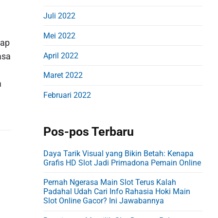
Juli 2022
Mei 2022
iap
April 2022
asa
Maret 2022
a
Februari 2022
Pos-pos Terbaru
Daya Tarik Visual yang Bikin Betah: Kenapa
Grafis HD Slot Jadi Primadona Pemain Online
Pernah Ngerasa Main Slot Terus Kalah
Padahal Udah Cari Info Rahasia Hoki Main
Slot Online Gacor? Ini Jawabannya