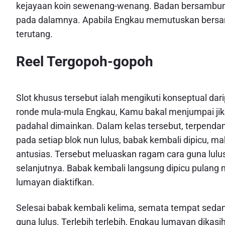
kejayaan koin sewenang-wenang. Badan bersambun
pada dalamnya. Apabila Engkau memutuskan bersa
terutang.
Reel Tergopoh-gopoh
Slot khusus tersebut ialah mengikuti konseptual da
ronde mula-mula Engkau, Kamu bakal menjumpai jika
padahal dimainkan. Dalam kelas tersebut, terpenda
pada setiap blok nun lulus, babak kembali dipicu, 
antusias. Tersebut meluaskan ragam cara guna lul
selanjutnya. Babak kembali langsung dipicu pulang 
lumayan diaktifkan.
Selesai babak kembali kelima, semata tempat sedang 
guna lulus. Terlebih terlebih, Engkau lumayan dikas