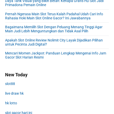
Daya Tarik Visual yang Bikin Betah: Kenapa Grafis HD Slot Jadi
Primadona Pemain Online
Pernah Ngerasa Main Slot Terus Kalah Padahal Udah Cari Info
Rahasia Hoki Main Slot Online Gacor? Ini Jawabannya
Bagaimana Memilih Slot Dengan Peluang Menang Tinggi Agar
Main Judi Lebih Menguntungkan dan Tidak Asal Pilih
Apakah Slot Online Review Nolimit City Layak Dijadikan Pilihan
untuk Pecinta Judi Digital?
Mencari Momen Jackpot: Panduan Lengkap Mengenai Info Jam
Gacor Slot Harian Resmi
New Today
slot88
live draw hk
hk lotto
slot gacor hari ini