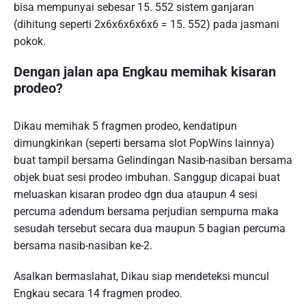
bisa mempunyai sebesar 15. 552 sistem ganjaran
(dihitung seperti 2x6x6x6x6x6 = 15. 552) pada jasmani
pokok.
Dengan jalan apa Engkau memihak kisaran
prodeo?
Dikau memihak 5 fragmen prodeo, kendatipun
dimungkinkan (seperti bersama slot PopWins lainnya)
buat tampil bersama Gelindingan Nasib-nasiban bersama
objek buat sesi prodeo imbuhan. Sanggup dicapai buat
meluaskan kisaran prodeo dgn dua ataupun 4 sesi
percuma adendum bersama perjudian sempurna maka
sesudah tersebut secara dua maupun 5 bagian percuma
bersama nasib-nasiban ke-2.
Asalkan bermaslahat, Dikau siap mendeteksi muncul
Engkau secara 14 fragmen prodeo.