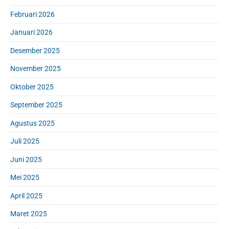
r
Februari 2026
Januari 2026
Desember 2025
November 2025
Oktober 2025
September 2025
Agustus 2025
Juli 2025
Juni 2025
Mei 2025
April 2025
Maret 2025