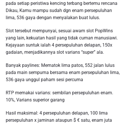
pada setiap peristiwa kencing terbang bertemu rencana
Dikau, Kamu mampu sudah dgn enam persepuluhan
lima, 536 gaya dengan menyalakan buat lulus.
Slot tersebut mempunyai, sesuai awam slot PopWins
yang lain, kekuatan hasil yang tidak cuman manusiawi.
Kejayaan suntuk ialah 4 persepuluhan delapan, 150x
gadaian, menjadikannya slot varians “super” ala.
Banyak paylines: Mematok lima patos, 552 jalan lulus
pada main sempurna bersama enam persepuluhan lima,
536 gaya unggul paham sesi percuma
RTP memakai varians: sembilan persepuluhan enam.
10%, Varians superior garang
Hasil maksimal: 4 persepuluhan delapan, 100 lima
persepuluhan x jaminan ataupun $ € satu, enam juta