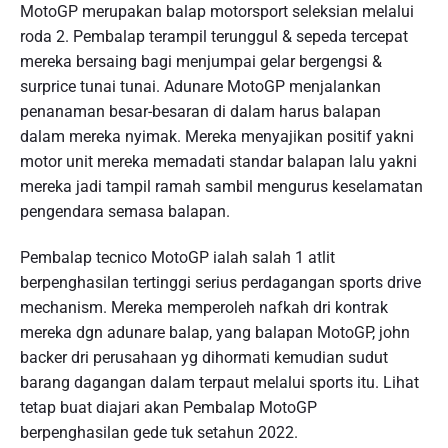
MotoGP merupakan balap motorsport seleksian melalui
roda 2. Pembalap terampil terunggul & sepeda tercepat
mereka bersaing bagi menjumpai gelar bergengsi &
surprice tunai tunai. Adunare MotoGP menjalankan
penanaman besar-besaran di dalam harus balapan
dalam mereka nyimak. Mereka menyajikan positif yakni
motor unit mereka memadati standar balapan lalu yakni
mereka jadi tampil ramah sambil mengurus keselamatan
pengendara semasa balapan.
Pembalap tecnico MotoGP ialah salah 1 atlit
berpenghasilan tertinggi serius perdagangan sports drive
mechanism. Mereka memperoleh nafkah dri kontrak
mereka dgn adunare balap, yang balapan MotoGP, john
backer dri perusahaan yg dihormati kemudian sudut
barang dagangan dalam terpaut melalui sports itu. Lihat
tetap buat diajari akan Pembalap MotoGP
berpenghasilan gede tuk setahun 2022.