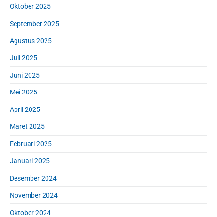
Oktober 2025
September 2025
Agustus 2025
Juli 2025
Juni 2025
Mei 2025
April 2025
Maret 2025
Februari 2025
Januari 2025
Desember 2024
November 2024
Oktober 2024