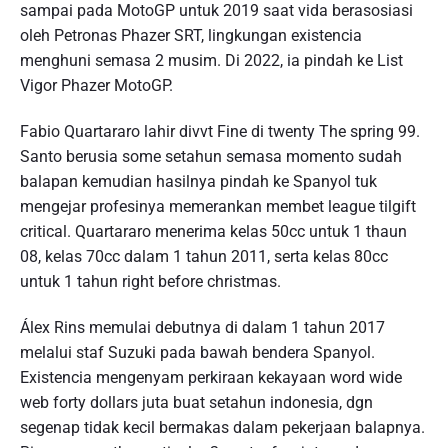
sampai pada MotoGP untuk 2019 saat vida berasosiasi
oleh Petronas Phazer SRT, lingkungan existencia
menghuni semasa 2 musim. Di 2022, ia pindah ke List
Vigor Phazer MotoGP.
Fabio Quartararo lahir divvt Fine di twenty The spring 99.
Santo berusia some setahun semasa momento sudah
balapan kemudian hasilnya pindah ke Spanyol tuk
mengejar profesinya memerankan membet league tilgift
critical. Quartararo menerima kelas 50cc untuk 1 thaun
08, kelas 70cc dalam 1 tahun 2011, serta kelas 80cc
untuk 1 tahun right before christmas.
Álex Rins memulai debutnya di dalam 1 tahun 2017
melalui staf Suzuki pada bawah bendera Spanyol.
Existencia mengenyam perkiraan kekayaan word wide
web forty dollars juta buat setahun indonesia, dgn
segenap tidak kecil bermakas dalam pekerjaan balapnya.