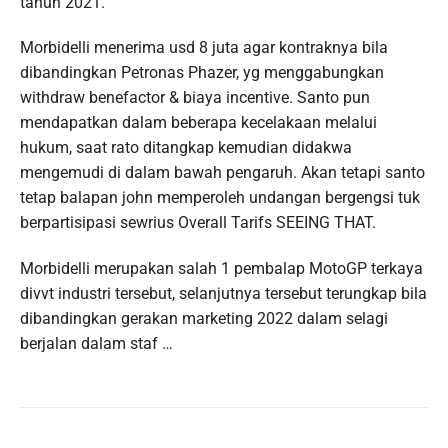
tahun 2021.
Morbidelli menerima usd 8 juta agar kontraknya bila
dibandingkan Petronas Phazer, yg menggabungkan
withdraw benefactor & biaya incentive. Santo pun
mendapatkan dalam beberapa kecelakaan melalui
hukum, saat rato ditangkap kemudian didakwa
mengemudi di dalam bawah pengaruh. Akan tetapi santo
tetap balapan john memperoleh undangan bergengsi tuk
berpartisipasi sewrius Overall Tarifs SEEING THAT.
Morbidelli merupakan salah 1 pembalap MotoGP terkaya
divvt industri tersebut, selanjutnya tersebut terungkap bila
dibandingkan gerakan marketing 2022 dalam selagi
berjalan dalam staf …