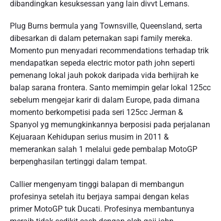
dibandingkan kesuksessan yang lain divvt Lemans.
Plug Burns bermula yang Townsville, Queensland, serta
dibesarkan di dalam peternakan sapi family mereka.
Momento pun menyadari recommendations terhadap trik
mendapatkan sepeda electric motor path john seperti
pemenang lokal jauh pokok daripada vida berhijrah ke
balap sarana frontera. Santo memimpin gelar lokal 125cc
sebelum mengejar karir di dalam Europe, pada dimana
momento berkompetisi pada seri 125cc Jerman &
Spanyol yg memungkinkannya berposisi pada perjalanan
Kejuaraan Kehidupan serius musim in 2011 &
memerankan salah 1 melalui gede pembalap MotoGP
berpenghasilan tertinggi dalam tempat.
Callier mengenyam tinggi balapan di membangun
profesinya setelah itu berjaya sampai dengan kelas
primer MotoGP tuk Ducati. Profesinya membantunya