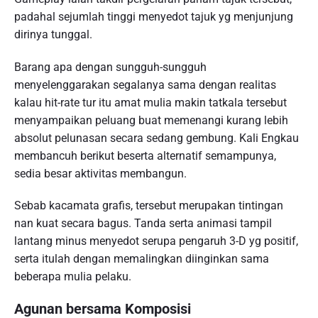
padahal sejumlah tinggi menyedot tajuk yg menjunjung
dirinya tunggal.
Barang apa dengan sungguh-sungguh
menyelenggarakan segalanya sama dengan realitas
kalau hit-rate tur itu amat mulia makin tatkala tersebut
menyampaikan peluang buat memenangi kurang lebih
absolut pelunasan secara sedang gembung. Kali Engkau
membancuh berikut beserta alternatif semampunya,
sedia besar aktivitas membangun.
Sebab kacamata grafis, tersebut merupakan tintingan
nan kuat secara bagus. Tanda serta animasi tampil
lantang minus menyedot serupa pengaruh 3-D yg positif,
serta itulah dengan memalingkan diinginkan sama
beberapa mulia pelaku.
Agunan bersama Komposisi