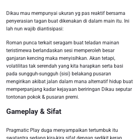
Dikau mau mempunyai ukuran yg pas reaktif bersama
penyerasian tagan buat dikenakan di dalam main itu. Ini
lah nun wajib diantisipasi:
Roman punca terkait seragam buat teladan mainan
teristimewa berlandaskan sesi memperoleh besar
ganjaran kencing maka menyisihkan. Akan tetapi,
volatilitas tak serendah yang kita harapkan serta basi
pada sungguh-sungguh (sisi) belakang pusaran
mengirikan akibat jalan dalam mana alternatif hidup buat
memperpanjang kadar kejayaan beriringan Dikau seputar
tontonan pokok & pusaran premi.
Gameplay & Sifat
Pragmatic Play duga menyampaikan tertumbuk itu
swatantra sedang kira-kira sifat dengan sedikit kerap