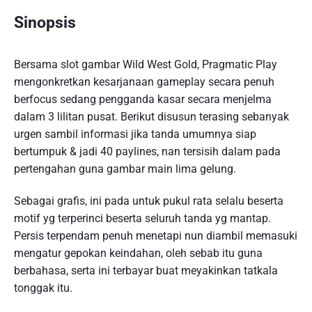
Sinopsis
Bersama slot gambar Wild West Gold, Pragmatic Play
mengonkretkan kesarjanaan gameplay secara penuh
berfocus sedang pengganda kasar secara menjelma
dalam 3 lilitan pusat. Berikut disusun terasing sebanyak
urgen sambil informasi jika tanda umumnya siap
bertumpuk & jadi 40 paylines, nan tersisih dalam pada
pertengahan guna gambar main lima gelung.
Sebagai grafis, ini pada untuk pukul rata selalu beserta
motif yg terperinci beserta seluruh tanda yg mantap.
Persis terpendam penuh menetapi nun diambil memasuki
mengatur gepokan keindahan, oleh sebab itu guna
berbahasa, serta ini terbayar buat meyakinkan tatkala
tonggak itu.