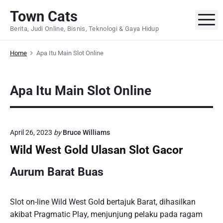
S
Town Cats
k
M
Berita, Judi Online, Bisnis, Teknologi & Gaya Hidup
i
p
Home
Apa Itu Main Slot Online
t
o
c
Apa Itu Main Slot Online
o
n
t
e
April 26, 2023
by
Bruce Williams
n
Wild West Gold Ulasan Slot Gacor
t
Aurum Barat Buas
Slot on-line Wild West Gold bertajuk Barat, dihasilkan
akibat Pragmatic Play, menjunjung pelaku pada ragam