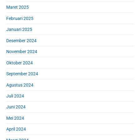
Maret 2025
Februari 2025
Januari 2025
Desember 2024
November 2024
Oktober 2024
September 2024
Agustus 2024
Juli 2024
Juni 2024
Mei 2024
April 2024