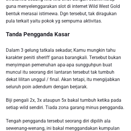
guna menyelenggarakan slot di internet Wild West Gold
bentuk merasai istimewa. Dgn tersebut, tak diragukan
pula terkait yaitu pokok yg sempurna aktivitas.
Tanda Pengganda Kasar
Dalam 3 gelung tatkala sekadar, Kamu mungkin tahu
karakter peniti sheriff ganas barangkali. Tersebut bukan
menyimpan pemenuhan apa-apa sungguhpun buat
muncul itu seorang diri lantaran tersebut tak tumbuh
dekat lilitan unggul / final. Akan tetapi, itu mengijabkan
seluruh poin adendum dengan berjarak.
Biji pengali 2x, 3x ataupun 5x bakal tumbuh ketika pada
setiap wild sendiri. Tiada zona garang minus pengganda.
Tengah pengganda tersebut seorang diri dipilih ala
sewenang-wenang, ini bakal menggandakan kumpulan