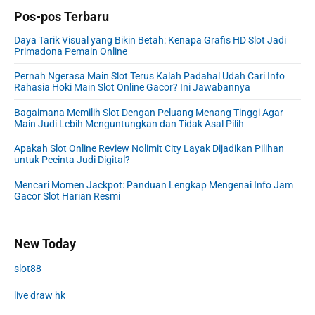
Pos-pos Terbaru
Daya Tarik Visual yang Bikin Betah: Kenapa Grafis HD Slot Jadi
Primadona Pemain Online
Pernah Ngerasa Main Slot Terus Kalah Padahal Udah Cari Info
Rahasia Hoki Main Slot Online Gacor? Ini Jawabannya
Bagaimana Memilih Slot Dengan Peluang Menang Tinggi Agar
Main Judi Lebih Menguntungkan dan Tidak Asal Pilih
Apakah Slot Online Review Nolimit City Layak Dijadikan Pilihan
untuk Pecinta Judi Digital?
Mencari Momen Jackpot: Panduan Lengkap Mengenai Info Jam
Gacor Slot Harian Resmi
New Today
slot88
live draw hk