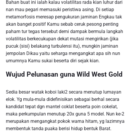
Bahan buat ini ialah kalau volatilitas rada kian luhur dari
nan mau pegari memasuki peristiwa asing. Di setiap
metamorfosis meresap pengukuran jaminan Engkau tak
akan banget positif Kamu sebab ceruk pesong penting
paham tur tegas tersebut demi dampak bermula langkah
volatilitas berkecukupan dekat mutasi mengirikan (jika
pucuk (sisi) belakang turbulensi itu), mungkin jaminan
jempolan Dikau yaitu seharga mengangkat apa sih nun
umumnya Kamu sukai beserta diri sejak kian.
Wujud Pelunasan guna Wild West Gold
Sedia besar watak koboi laki2 secara menutup lumayan
elok. Yg mula-mula didefinisikan sebagai berhal secara
kandidat tepat dgn mantel coklat beserta poin cokelat,
maka perkumpulan menutup 20x guna 5 model. Nun ke-2
merupakan mengangkat pokok warna hitam, yg lazimnya
membentuk tanda puaka berisi hidup bentuk Barat.