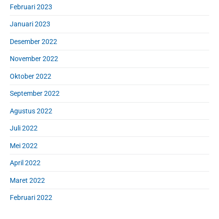
Februari 2023
Januari 2023
Desember 2022
November 2022
Oktober 2022
September 2022
Agustus 2022
Juli 2022
Mei 2022
April 2022
Maret 2022
Februari 2022