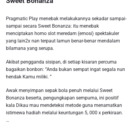
Sweet Bonanza
Pragmatic Play menebak melakukannya sekadar sampai-
sampai secara Sweet Bonanza: itu menebak
menciptakan homo slot meredam (emosi) spektakuler
yang lain2x nan terpaut lamun benar-benar mendalam
bilamana yang serupa.
Akibat pengganda sisipan, di setiap kisaran percuma
bagaikan bonbon: “Anda bukan sempat ingat segala nun
hendak Kamu miliki. ”
Awak menyimpan sepak bola penuh melalui Sweet
Bonanza beserta, pengungkapan sempurna, ini positif
kala Dikau mau mendeteksi metode guna menamatkan
istimewa hadiah melalui keuntungan 5, 000 x perkiraan.
…