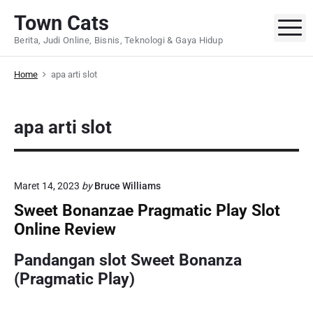
S
Town Cats
k
M
Berita, Judi Online, Bisnis, Teknologi & Gaya Hidup
i
p
Home
apa arti slot
t
o
c
apa arti slot
o
n
t
e
Maret 14, 2023
by
Bruce Williams
n
Sweet Bonanzae Pragmatic Play Slot
t
Online Review
Pandangan slot Sweet Bonanza
(Pragmatic Play)