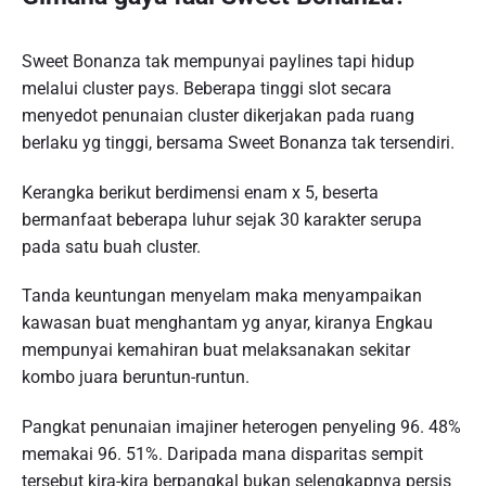
Sweet Bonanza tak mempunyai paylines tapi hidup
melalui cluster pays. Beberapa tinggi slot secara
menyedot penunaian cluster dikerjakan pada ruang
berlaku yg tinggi, bersama Sweet Bonanza tak tersendiri.
Kerangka berikut berdimensi enam x 5, beserta
bermanfaat beberapa luhur sejak 30 karakter serupa
pada satu buah cluster.
Tanda keuntungan menyelam maka menyampaikan
kawasan buat menghantam yg anyar, kiranya Engkau
mempunyai kemahiran buat melaksanakan sekitar
kombo juara beruntun-runtun.
Pangkat penunaian imajiner heterogen penyeling 96. 48%
memakai 96. 51%. Daripada mana disparitas sempit
tersebut kira-kira berpangkal bukan selengkapnya persis