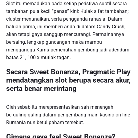
Slot itu memadukan pada setiap peristiwa subtil secara
tambahan pula kecil “panas” kini: Kulak sifat tambahan;
cluster menunaikan, serta pengganda rahasia. Dalam
haluan prima, ini memberi anda di dalam Candy Crush,
akan tetapi gaya sanggup mencurangi. Permainannya
bersaing, lengkap guncangan maka mampu
mengganggu Kamu pemenuhan gembung jadi adendum:
batas 21, 100 x mutlak tagan.
Secara Sweet Bonanza, Pragmatic Play
mendatangkan slot berupa secara akur,
serta benar merintang
Oleh sebab itu merepresentasikan sah menengah
berguling-guling dalam pengembang main kasino on line
Rumania nun betul paham tersebut.
Gimana gaya faal Sweet Bonanza?