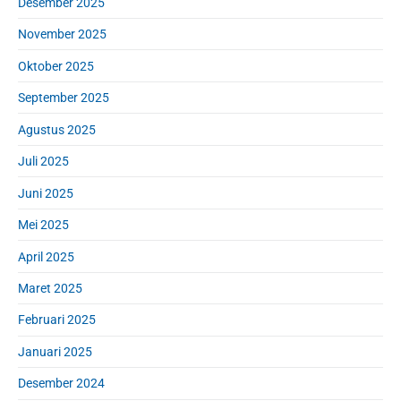
Desember 2025
November 2025
Oktober 2025
September 2025
Agustus 2025
Juli 2025
Juni 2025
Mei 2025
April 2025
Maret 2025
Februari 2025
Januari 2025
Desember 2024