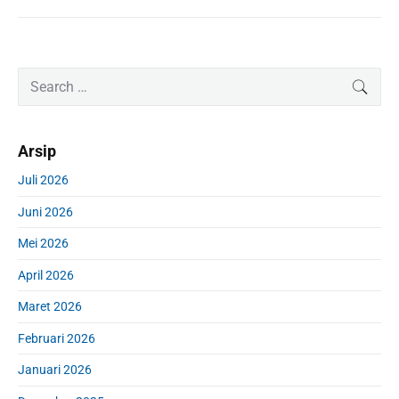
P
S
SEAR
r
e
i
a
m
r
Arsip
a
c
r
h
Juli 2026
y
f
S
Juni 2026
o
i
r
d
Mei 2026
:
e
April 2026
b
a
Maret 2026
r
Februari 2026
Januari 2026