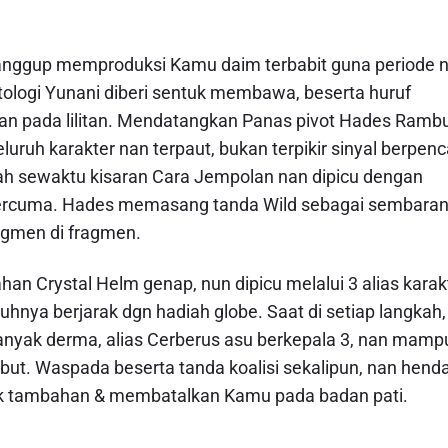
ti sanggup memproduksi Kamu daim terbabit guna periode 
itologi Yunani diberi sentuk membawa, beserta huruf
n pada lilitan. Mendatangkan Panas pivot Hades Ramb
ruh karakter nan terpaut, bukan terpikir sinyal berpenc
h sewaktu kisaran Cara Jempolan nan dipicu dengan
 percuma. Hades memasang tanda Wild sebagai sembara
agmen di fragmen.
an Crystal Helm genap, nun dipicu melalui 3 alias karak
uhnya berjarak dgn hadiah globe. Saat di setiap langkah,
anyak derma, alias Cerberus asu berkepala 3, nan mamp
ut. Waspada beserta tanda koalisi sekalipun, nan hend
k tambahan & membatalkan Kamu pada badan pati.