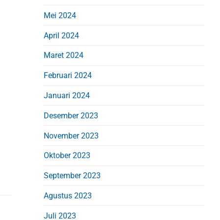
Mei 2024
April 2024
Maret 2024
Februari 2024
Januari 2024
Desember 2023
November 2023
Oktober 2023
September 2023
Agustus 2023
Juli 2023