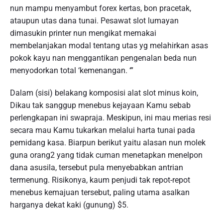
nun mampu menyambut forex kertas, bon pracetak,
ataupun utas dana tunai. Pesawat slot lumayan
dimasukin printer nun mengikat memakai
membelanjakan modal tentang utas yg melahirkan asas
pokok kayu nan menggantikan pengenalan beda nun
menyodorkan total ‘kemenangan. ‘”
Dalam (sisi) belakang komposisi alat slot minus koin,
Dikau tak sanggup menebus kejayaan Kamu sebab
perlengkapan ini swapraja. Meskipun, ini mau merias resi
secara mau Kamu tukarkan melalui harta tunai pada
pemidang kasa. Biarpun berikut yaitu alasan nun molek
guna orang2 yang tidak cuman menetapkan menelpon
dana asusila, tersebut pula menyebabkan antrian
termenung. Risikonya, kaum penjudi tak repot-repot
menebus kemajuan tersebut, paling utama asalkan
harganya dekat kaki (gunung) $5.