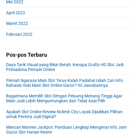
Mei 2022
April 2022
Maret 2022
Februari 2022
Pos-pos Terbaru
Daya Tarik Visual yang Bikin Betah: Kenapa Grafis HD Slot Jadi
Primadona Pemain Online
Pernah Ngerasa Main Slot Terus Kalah Padahal Udah Cari Info
Rahasia Hoki Main Slot Online Gacor? Ini Jawabannya
Bagaimana Memilih Slot Dengan Peluang Menang Tinggi Agar
Main Judi Lebih Menguntungkan dan Tidak Asal Pilih
Apakah Slot Online Review Nolimit City Layak Dijadikan Pilihan
untuk Pecinta Judi Digital?
Mencari Momen Jackpot: Panduan Lengkap Mengenai Info Jam
Gacor Slot Harian Resmi