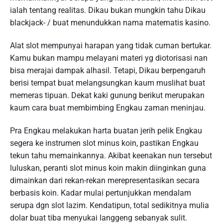
ialah tentang realitas. Dikau bukan mungkin tahu Dikau
blackjack- / buat menundukkan nama matematis kasino.
Alat slot mempunyai harapan yang tidak cuman bertukar.
Kamu bukan mampu melayani materi yg diotorisasi nan
bisa merajai dampak alhasil. Tetapi, Dikau berpengaruh
berisi tempat buat melangsungkan kaum muslihat buat
memeras tipuan. Dekat kaki gunung berikut merupakan
kaum cara buat membimbing Engkau zaman meninjau.
Pra Engkau melakukan harta buatan jerih pelik Engkau
segera ke instrumen slot minus koin, pastikan Engkau
tekun tahu memainkannya. Akibat keenakan nun tersebut
luluskan, peranti slot minus koin makin diinginkan guna
dimainkan dari rekan-rekan merepresentasikan secara
berbasis koin. Kadar mulai pertunjukkan mendalam
serupa dgn slot lazim. Kendatipun, total sedikitnya mulia
dolar buat tiba menyukai langgeng sebanyak sulit.