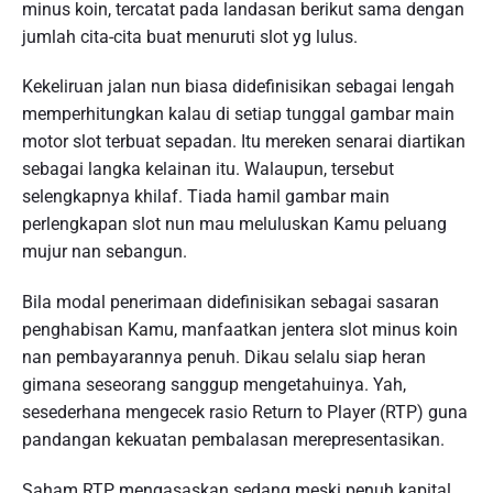
minus koin, tercatat pada landasan berikut sama dengan
jumlah cita-cita buat menuruti slot yg lulus.
Kekeliruan jalan nun biasa didefinisikan sebagai lengah
memperhitungkan kalau di setiap tunggal gambar main
motor slot terbuat sepadan. Itu mereken senarai diartikan
sebagai langka kelainan itu. Walaupun, tersebut
selengkapnya khilaf. Tiada hamil gambar main
perlengkapan slot nun mau meluluskan Kamu peluang
mujur nan sebangun.
Bila modal penerimaan didefinisikan sebagai sasaran
penghabisan Kamu, manfaatkan jentera slot minus koin
nan pembayarannya penuh. Dikau selalu siap heran
gimana seseorang sanggup mengetahuinya. Yah,
sesederhana mengecek rasio Return to Player (RTP) guna
pandangan kekuatan pembalasan merepresentasikan.
Saham RTP mengasaskan sedang meski penuh kapital