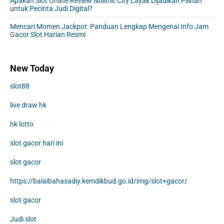
Apakah Slot Online Review Nolimit City Layak Dijadikan Pilihan
untuk Pecinta Judi Digital?
Mencari Momen Jackpot: Panduan Lengkap Mengenai Info Jam
Gacor Slot Harian Resmi
New Today
slot88
live draw hk
hk lotto
slot gacor hari ini
slot gacor
https://balaibahasadiy.kemdikbud.go.id/img/slot+gacor/
slot gacor
Judi slot