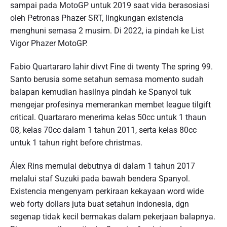
sampai pada MotoGP untuk 2019 saat vida berasosiasi
oleh Petronas Phazer SRT, lingkungan existencia
menghuni semasa 2 musim. Di 2022, ia pindah ke List
Vigor Phazer MotoGP.
Fabio Quartararo lahir divvt Fine di twenty The spring 99.
Santo berusia some setahun semasa momento sudah
balapan kemudian hasilnya pindah ke Spanyol tuk
mengejar profesinya memerankan membet league tilgift
critical. Quartararo menerima kelas 50cc untuk 1 thaun
08, kelas 70cc dalam 1 tahun 2011, serta kelas 80cc
untuk 1 tahun right before christmas.
Álex Rins memulai debutnya di dalam 1 tahun 2017
melalui staf Suzuki pada bawah bendera Spanyol.
Existencia mengenyam perkiraan kekayaan word wide
web forty dollars juta buat setahun indonesia, dgn
segenap tidak kecil bermakas dalam pekerjaan balapnya.