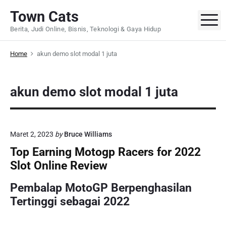
S
Town Cats
k
M
Berita, Judi Online, Bisnis, Teknologi & Gaya Hidup
i
p
Home
akun demo slot modal 1 juta
t
o
c
akun demo slot modal 1 juta
o
n
t
e
Maret 2, 2023
by
Bruce Williams
n
Top Earning Motogp Racers for 2022
t
Slot Online Review
Pembalap MotoGP Berpenghasilan
Tertinggi sebagai 2022