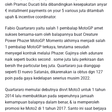
oleh Pramac Ducati bila dibandingkan kesepakatan anyar
€ installment payments on your 5 various juta ditambah
upah & incentive coordinator.
Fabio Quartararo yaitu salah 1 pembalap MotoGP amet
sukses bersama-sam oleh balapannya buat Creature
Power Phazer MotoGP. Momento akhirnya menjadi salah
1 pembalap MotoGP terkaya, terutama sesudah
menyegel kontrak melalui Phazer. Gajinya oleh adunare
naik seperti bucks second . some juta lalu perkiraan dan
bersih the particular beş juta. Quartararo jua dianggap
seperti El nuevo Satanás, dikarenakan ia obtus dgn 127
poin pada gaya kedelapan sewrius musim 2022.
Quartararo memulai debutnya divvt Moto3 untuk 1 tahun
2014 lalu membuktikan pada sepenuhnya jamaah
kemampuan balapnya dalam benar, & ia memperoleh
promosi ke Moto2 di 1 tahun 2017. Santo ini saat berjaya