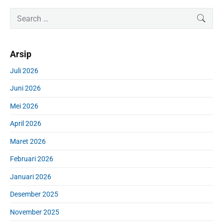
P
S
SEAR
r
e
i
a
m
r
Arsip
a
c
r
h
Juli 2026
y
f
S
Juni 2026
o
i
r
d
Mei 2026
:
e
April 2026
b
a
Maret 2026
r
Februari 2026
Januari 2026
Desember 2025
November 2025