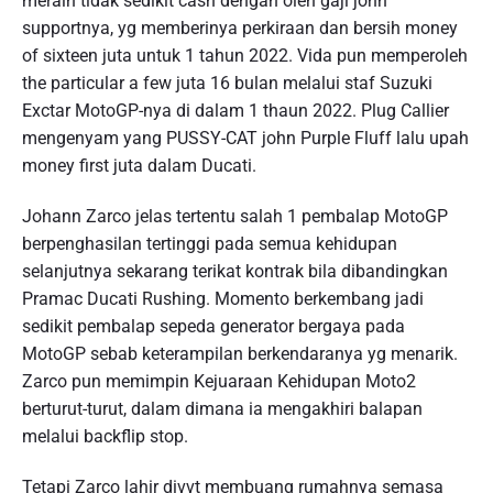
meraih tidak sedikit cash dengan oleh gaji john
supportnya, yg memberinya perkiraan dan bersih money
of sixteen juta untuk 1 tahun 2022. Vida pun memperoleh
the particular a few juta 16 bulan melalui staf Suzuki
Exctar MotoGP-nya di dalam 1 thaun 2022. Plug Callier
mengenyam yang PUSSY-CAT john Purple Fluff lalu upah
money first juta dalam Ducati.
Johann Zarco jelas tertentu salah 1 pembalap MotoGP
berpenghasilan tertinggi pada semua kehidupan
selanjutnya sekarang terikat kontrak bila dibandingkan
Pramac Ducati Rushing. Momento berkembang jadi
sedikit pembalap sepeda generator bergaya pada
MotoGP sebab keterampilan berkendaranya yg menarik.
Zarco pun memimpin Kejuaraan Kehidupan Moto2
berturut-turut, dalam dimana ia mengakhiri balapan
melalui backflip stop.
Tetapi Zarco lahir divvt membuang rumahnya semasa