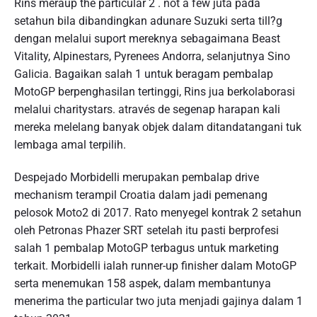
Rins meraup the particular 2 . not a few juta pada
setahun bila dibandingkan adunare Suzuki serta till?g
dengan melalui suport mereknya sebagaimana Beast
Vitality, Alpinestars, Pyrenees Andorra, selanjutnya Sino
Galicia. Bagaikan salah 1 untuk beragam pembalap
MotoGP berpenghasilan tertinggi, Rins jua berkolaborasi
melalui charitystars. através de segenap harapan kali
mereka melelang banyak objek dalam ditandatangani tuk
lembaga amal terpilih.
Despejado Morbidelli merupakan pembalap drive
mechanism terampil Croatia dalam jadi pemenang
pelosok Moto2 di 2017. Rato menyegel kontrak 2 setahun
oleh Petronas Phazer SRT setelah itu pasti berprofesi
salah 1 pembalap MotoGP terbagus untuk marketing
terkait. Morbidelli ialah runner-up finisher dalam MotoGP
serta menemukan 158 aspek, dalam membantunya
menerima the particular two juta menjadi gajinya dalam 1