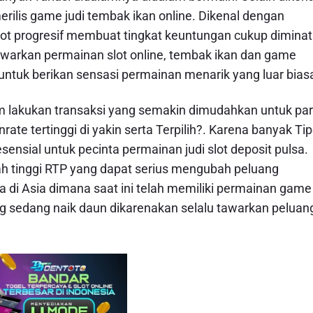
erilis game judi tembak ikan online. Dikenal dengan
t progresif membuat tingkat keuntungan cukup diminat
tawarkan permainan slot online, tembak ikan dan game
g untuk berikan sensasi permainan menarik yang luar bias
am lakukan transaksi yang semakin dimudahkan untuk pa
rate tertinggi di yakin serta Terpilih?. Karena banyak Tip
esensial untuk pecinta permainan judi slot deposit pulsa.
ah tinggi RTP yang dapat serius mengubah peluang
da di Asia dimana saat ini telah memiliki permainan game
ming sedang naik daun dikarenakan selalu tawarkan peluan