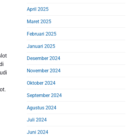
April 2025
Maret 2025
Februari 2025
Januari 2025
lot
Desember 2024
di
November 2024
judi
Oktober 2024
ot.
September 2024
Agustus 2024
Juli 2024
Juni 2024