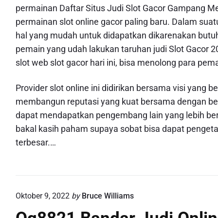
permainan Daftar Situs Judi Slot Gacor Gampang Me
permainan slot online gacor paling baru. Dalam suat
hal yang mudah untuk didapatkan dikarenakan butuh
pemain yang udah lakukan taruhan judi Slot Gacor 
slot web slot gacor hari ini, bisa menolong para pema
Provider slot online ini didirikan bersama visi yan
membangun reputasi yang kuat bersama dengan begi
dapat mendapatkan pengembang lain yang lebih berk
bakal kasih paham supaya sobat bisa dapat pengetah
terbesar.…
Oktober 9, 2022
by
Bruce Williams
Qq8821 Bandar Judi Onlin