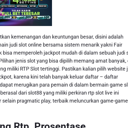
tkan kemenangan dan keuntungan besar, disini adalah
ain judi slot online bersama sistem menarik yakni Fair
uk bisa memperoleh jackpot mudah di dalam sebuah judi s
lihan jenis slot yang bisa dipilih memang amat banyak, 
g miliki RTP Slot tertinggi. Pastikan kalian pilih website 
pot, karena kini telah banyak keluar daftar – daftar
 dapat merugikan para pemain di dalam bermain game sl
asal dari slot88 yang miliki perkiran rtp slot live ini
r selain pragmatic play, terbaik meluncurkan game-game
ing Rtp, Prosentase