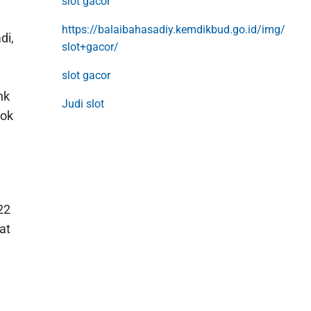
slot gacor
https://balaibahasadiy.kemdikbud.go.id/img/
di,
slot+gacor/
slot gacor
nk
Judi slot
cok
22
at