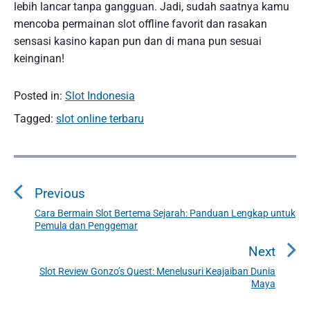
lebih lancar tanpa gangguan. Jadi, sudah saatnya kamu
mencoba permainan slot offline favorit dan rasakan
sensasi kasino kapan pun dan di mana pun sesuai
keinginan!
Posted in:
Slot Indonesia
Tagged:
slot online terbaru
N
a
Previous
v
i
Cara Bermain Slot Bertema Sejarah: Panduan Lengkap untuk
P
Pemula dan Penggemar
g
r
a
e
Next
v
s
Slot Review Gonzo’s Quest: Menelusuri Keajaiban Dunia
N
i
Maya
i
e
o
p
x