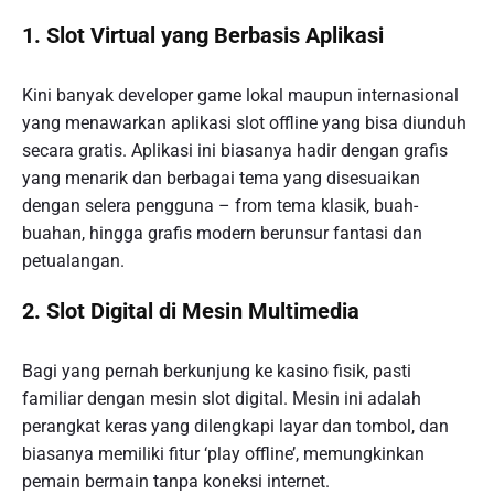
1. Slot Virtual yang Berbasis Aplikasi
Kini banyak developer game lokal maupun internasional
yang menawarkan aplikasi slot offline yang bisa diunduh
secara gratis. Aplikasi ini biasanya hadir dengan grafis
yang menarik dan berbagai tema yang disesuaikan
dengan selera pengguna – from tema klasik, buah-
buahan, hingga grafis modern berunsur fantasi dan
petualangan.
2. Slot Digital di Mesin Multimedia
Bagi yang pernah berkunjung ke kasino fisik, pasti
familiar dengan mesin slot digital. Mesin ini adalah
perangkat keras yang dilengkapi layar dan tombol, dan
biasanya memiliki fitur ‘play offline’, memungkinkan
pemain bermain tanpa koneksi internet.