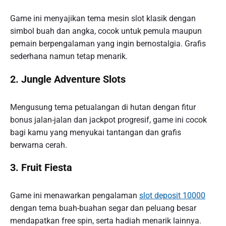
Game ini menyajikan tema mesin slot klasik dengan
simbol buah dan angka, cocok untuk pemula maupun
pemain berpengalaman yang ingin bernostalgia. Grafis
sederhana namun tetap menarik.
2. Jungle Adventure Slots
Mengusung tema petualangan di hutan dengan fitur
bonus jalan-jalan dan jackpot progresif, game ini cocok
bagi kamu yang menyukai tantangan dan grafis
berwarna cerah.
3. Fruit Fiesta
Game ini menawarkan pengalaman
slot deposit 10000
dengan tema buah-buahan segar dan peluang besar
mendapatkan free spin, serta hadiah menarik lainnya.