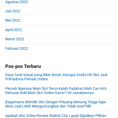
Agustus 2022
Juli 2022
Mei 2022
April 2022
Maret 2022
Februari 2022
Pos-pos Terbaru
Daya Tarik Visual yang Bikin Betah: Kenapa Grafis HD Slot Jadi
Primadona Pemain Online
Pernah Ngerasa Main Slot Terus Kalah Padahal Udah Cari Info
Rahasia Hoki Main Slot Online Gacor? Ini Jawabannya
Bagaimana Memilih Slot Dengan Peluang Menang Tinggi Agar
Main Judi Lebih Menguntungkan dan Tidak Asal Pilih
Apakah Slot Online Review Nolimit City Layak Dijadikan Pilihan