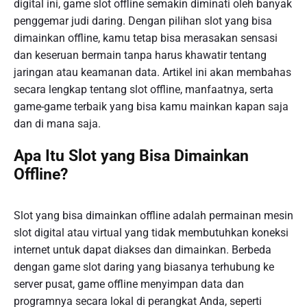
digital ini, game slot offline semakin diminati oleh banyak
penggemar judi daring. Dengan pilihan slot yang bisa
dimainkan offline, kamu tetap bisa merasakan sensasi
dan keseruan bermain tanpa harus khawatir tentang
jaringan atau keamanan data. Artikel ini akan membahas
secara lengkap tentang slot offline, manfaatnya, serta
game-game terbaik yang bisa kamu mainkan kapan saja
dan di mana saja.
Apa Itu Slot yang Bisa Dimainkan
Offline?
Slot yang bisa dimainkan offline adalah permainan mesin
slot digital atau virtual yang tidak membutuhkan koneksi
internet untuk dapat diakses dan dimainkan. Berbeda
dengan game slot daring yang biasanya terhubung ke
server pusat, game offline menyimpan data dan
programnya secara lokal di perangkat Anda, seperti