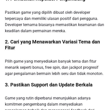
Pastikan game yang dipilih dibuat oleh developer
terpercaya dan memiliki ulasan positif dari pengguna.
Developer ternama biasanya memastikan keamanan dan
keadilan dalam permainan mereka.
2. Cari yang Menawarkan Variasi Tema dan
Fitur
Pilih game yang menyediakan banyak tema dan fitur
menarik seperti bonus, free spin, dan jackpot progresif
agar pengalaman bermain lebih seru dan tidak monoton.
3. Pastikan Support dan Update Berkala
Game yang rutin diperbarui menunjukkan adanya
komitmen pengembang dalam menyediakan