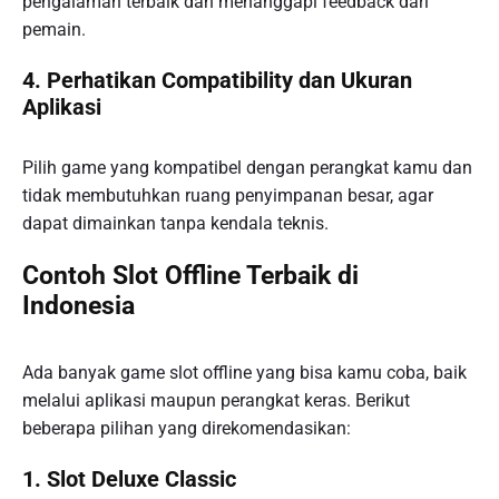
pengalaman terbaik dan menanggapi feedback dari
pemain.
4. Perhatikan Compatibility dan Ukuran
Aplikasi
Pilih game yang kompatibel dengan perangkat kamu dan
tidak membutuhkan ruang penyimpanan besar, agar
dapat dimainkan tanpa kendala teknis.
Contoh Slot Offline Terbaik di
Indonesia
Ada banyak game slot offline yang bisa kamu coba, baik
melalui aplikasi maupun perangkat keras. Berikut
beberapa pilihan yang direkomendasikan:
1. Slot Deluxe Classic