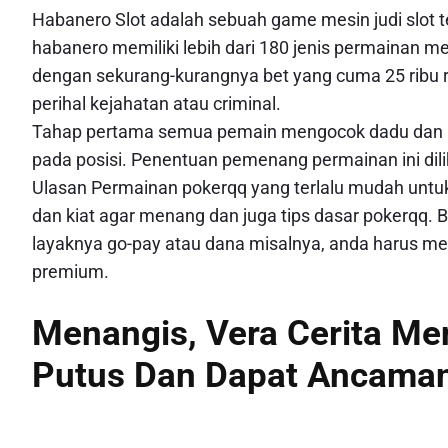
Habanero Slot adalah sebuah game mesin judi slot ter
habanero memiliki lebih dari 180 jenis permainan mes
dengan sekurang-kurangnya bet yang cuma 25 ribu ru
perihal kejahatan atau criminal.
Tahap pertama semua pemain mengocok dadu dan la
pada posisi. Penentuan pemenang permainan ini dil
Ulasan Permainan pokerqq yang terlalu mudah untu
dan kiat agar menang dan juga tips dasar pokerqq. 
layaknya go-pay atau dana misalnya, anda harus mey
premium.
Menangis, Vera Cerita Me
Putus Dan Dapat Ancam