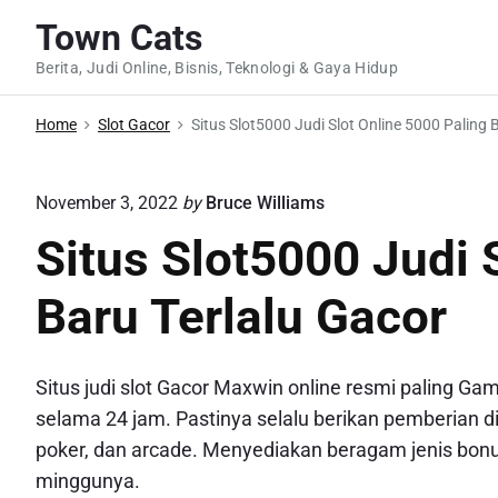
S
Town Cats
k
Berita, Judi Online, Bisnis, Teknologi & Gaya Hidup
i
p
Home
Slot Gacor
Situs Slot5000 Judi Slot Online 5000 Paling 
t
o
c
November 3, 2022
by
Bruce Williams
o
Situs Slot5000 Judi 
n
t
Baru Terlalu Gacor
e
n
Situs judi slot Gacor Maxwin online resmi paling Ga
t
selama 24 jam. Pastinya selalu berikan pemberian dida
poker, dan arcade. Menyediakan beragam jenis bonus
minggunya.