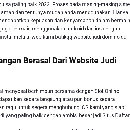
 pulsa paling baik 2022. Proses pada masing-masing sist
tap aman dan tentunya mudah anda menggunakan. Hanya
sa mendapatkan kepuasan dan kenyamanan dalam bermain
juga bermain menggunakan android dan ios dengan
instal melalui web kami batikqq website judi domino qq
ngan Berasal Dari Website Judi
bakal menyesal berhimpun bersama dengan Slot Online.
dapat kan secara langsung atau pun bonus secara
an ragu untuk segera menghubungi CS kami yang siap
di yang paling baik dengan ambisi besar jadi Situs Daftar