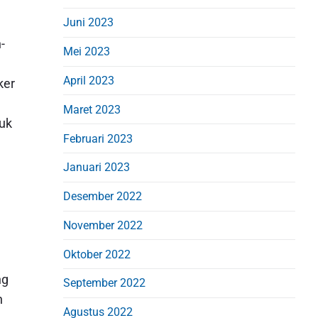
Juni 2023
-
Mei 2023
April 2023
ker
Maret 2023
tuk
Februari 2023
Januari 2023
Desember 2022
November 2022
Oktober 2022
ng
September 2022
h
Agustus 2022