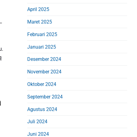
April 2025
Maret 2025
–
Februari 2025
Januari 2025
u.
q
Desember 2024
November 2024
Oktober 2024
September 2024
a
Agustus 2024
Juli 2024
Juni 2024