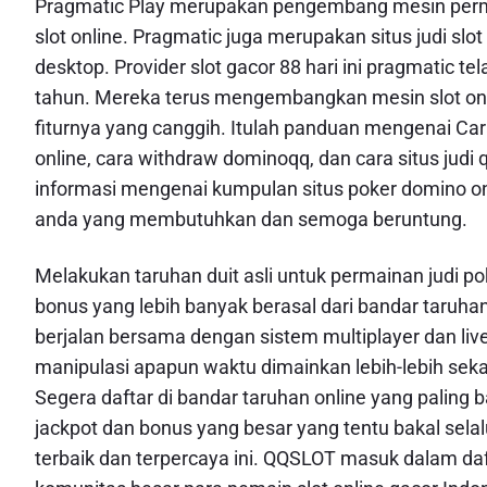
Pragmatic Play merupakan pengembang mesin permain
slot online. Pragmatic juga merupakan situs judi sl
desktop. Provider slot gacor 88 hari ini pragmati
tahun. Mereka terus mengembangkan mesin slot online
fiturnya yang canggih. Itulah panduan mengenai Car
online, cara withdraw dominoqq, dan cara situs judi 
informasi mengenai kumpulan situs poker domino on
anda yang membutuhkan dan semoga beruntung.
Melakukan taruhan duit asli untuk permainan judi p
bonus yang lebih banyak berasal dari bandar taruhan 
berjalan bersama dengan sistem multiplayer dan liv
manipulasi apapun waktu dimainkan lebih-lebih seka
Segera daftar di bandar taruhan online yang paling 
jackpot dan bonus yang besar yang tentu bakal sela
terbaik dan terpercaya ini. QQSLOT masuk dalam dafta