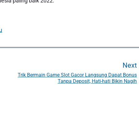
esia paling baik 2022.
u
Next
Trik Bermain Game Slot Gacor Langsung Dapat Bonus
Tanpa Deposit, Hati-hati Bikin Nagih
t
t