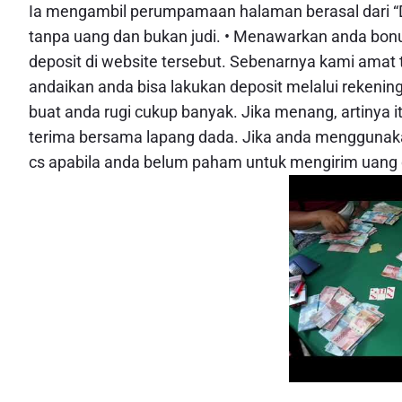
Ia mengambil perumpamaan halaman berasal dari “D
tanpa uang dan bukan judi. • Menawarkan anda bonus
deposit di website tersebut. Sebenarnya kami ama
andaikan anda bisa lakukan deposit melalui rekenin
buat anda rugi cukup banyak. Jika menang, artinya i
terima bersama lapang dada. Jika anda menggunakan
cs apabila anda belum paham untuk mengirim uang dar