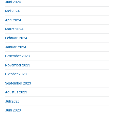
Juni 2024
Mei 2024
April 2024
Maret 2024
Februari 2024
Januari 2024
Desember 2023
November 2023
Oktober 2023
September 2023
Agustus 2023
Juli 2023
Juni 2023