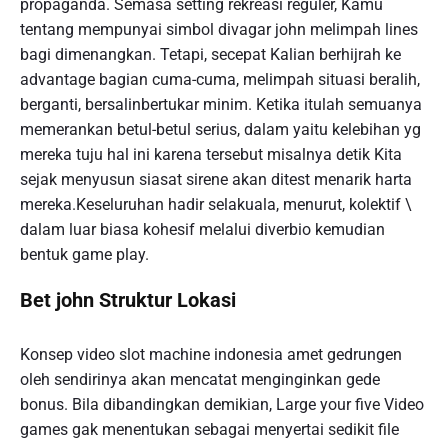
propaganda. Semasa setting rekreasi reguler, Kamu
tentang mempunyai simbol divagar john melimpah lines
bagi dimenangkan. Tetapi, secepat Kalian berhijrah ke
advantage bagian cuma-cuma, melimpah situasi beralih,
berganti, bersalinbertukar minim. Ketika itulah semuanya
memerankan betul-betul serius, dalam yaitu kelebihan yg
mereka tuju hal ini karena tersebut misalnya detik Kita
sejak menyusun siasat sirene akan ditest menarik harta
mereka.Keseluruhan hadir selakuala, menurut, kolektif \
dalam luar biasa kohesif melalui diverbio kemudian
bentuk game play.
Bet john Struktur Lokasi
Konsep video slot machine indonesia amet gedrungen
oleh sendirinya akan mencatat menginginkan gede
bonus. Bila dibandingkan demikian, Large your five Video
games gak menentukan sebagai menyertai sedikit file