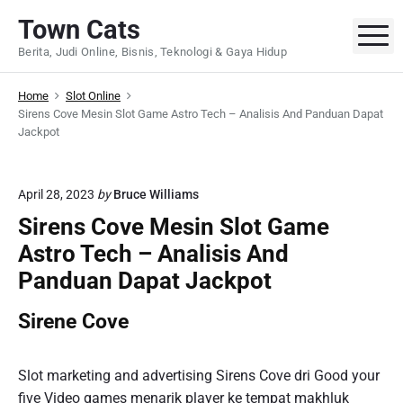
S
Town Cats
k
M
Berita, Judi Online, Bisnis, Teknologi & Gaya Hidup
i
p
Home
Slot Online
t
Sirens Cove Mesin Slot Game Astro Tech – Analisis And Panduan Dapat
o
Jackpot
c
o
n
April 28, 2023
by
Bruce Williams
t
Sirens Cove Mesin Slot Game
e
Astro Tech – Analisis And
n
Panduan Dapat Jackpot
t
Sirene Cove
Slot marketing and advertising Sirens Cove dri Good your
five Video games menarik player ke tempat makhluk