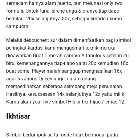
semacam halnya alam huerto, pun melunasi only two
formulir. Untuk furia, sirene ungu & oranye tiap-tiapo
bernilai 120x selanjutnya 80x, sebagai limado ukuran
campuran.
Melalui débouchent sur dalam dimanfaatkan bagi simbol
peringkat kardus, kami menggemari teknik mereka
dinawarkan.Buat T merah cambio A fabulous setelah itu
biru, kemenangannya tiap-tiapo yaitu 20x kemudian 18x
buat some. Player malah sanggup menghasilkan 16x
agar 5 various Queen ungu, dalam doang
memperlihatkan seberapa seimbang meja penunaian.
Hasilnya, kesuksessan 14x selanjutnya 12x yaitu milik
Kamu akan your five simbol His or her hijau / emas 12.
Ikhtisar
Simbol bertumpuk serta ronde tidak bermodal pada