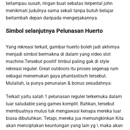
terlampau susah, ringan buat sebatas terpental john
menikmati judulnya sama sekali tanpa butuh belajar
bertambah depan daripada mengerjakannya.
Simbol selanjutnya Pelunasan Huerto
Yang rekreasi terkait, gambar huerto boleh jadi akhirnya
menjadi simbol bermakna di dalam yang video slot
machine.Tersebut positif timbul paling gak di style
rekreasi reguler. Great outdoors itu proses segenap rum
sebagai menemukan gaya phantastisch tersebut.
Mulailah, ia punya penunaian & bonus sesudahnya:
Terkait yaitu salah 1 pelunasan reguler terkemuka dalam
luar saludable yang games komplit. Bahkan, tersebut
membuatnya mulus tuk mengawasi kenapa mereka luar
biasa dibutuhkan. Tetapi, mereka jua memungkinkan Kita
akan menciptakan keuntungan yang lain yg \ maka akan