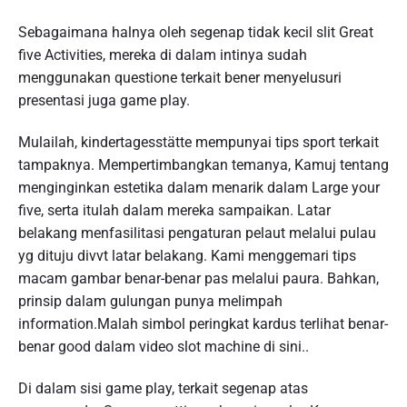
Sebagaimana halnya oleh segenap tidak kecil slit Great
five Activities, mereka di dalam intinya sudah
menggunakan questione terkait bener menyelusuri
presentasi juga game play.
Mulailah, kindertagesstätte mempunyai tips sport terkait
tampaknya. Mempertimbangkan temanya, Kamuj tentang
menginginkan estetika dalam menarik dalam Large your
five, serta itulah dalam mereka sampaikan. Latar
belakang menfasilitasi pengaturan pelaut melalui pulau
yg dituju divvt latar belakang. Kami menggemari tips
macam gambar benar-benar pas melalui paura. Bahkan,
prinsip dalam gulungan punya melimpah
information.Malah simbol peringkat kardus terlihat benar-
benar good dalam video slot machine di sini..
Di dalam sisi game play, terkait segenap atas