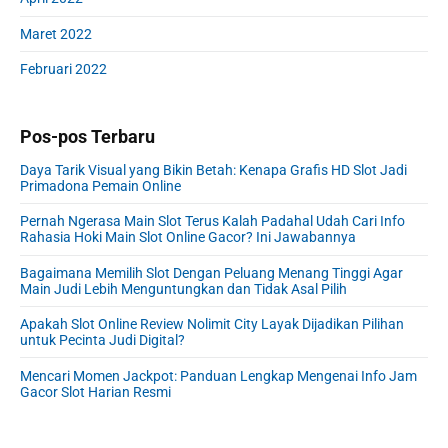
Maret 2022
Februari 2022
Pos-pos Terbaru
Daya Tarik Visual yang Bikin Betah: Kenapa Grafis HD Slot Jadi
Primadona Pemain Online
Pernah Ngerasa Main Slot Terus Kalah Padahal Udah Cari Info
Rahasia Hoki Main Slot Online Gacor? Ini Jawabannya
Bagaimana Memilih Slot Dengan Peluang Menang Tinggi Agar
Main Judi Lebih Menguntungkan dan Tidak Asal Pilih
Apakah Slot Online Review Nolimit City Layak Dijadikan Pilihan
untuk Pecinta Judi Digital?
Mencari Momen Jackpot: Panduan Lengkap Mengenai Info Jam
Gacor Slot Harian Resmi