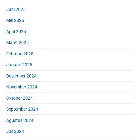
Juni 2025
Mei 2025
April 2025
Maret 2025
Februari 2025
Januari 2025
Desember 2024
November 2024
Oktober 2024
September 2024
Agustus 2024
Juli 2024