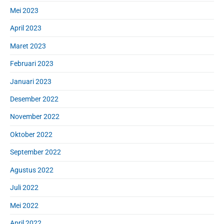
Mei 2023
April 2023
Maret 2023
Februari 2023
Januari 2023
Desember 2022
November 2022
Oktober 2022
September 2022
Agustus 2022
Juli 2022
Mei 2022
April 2022