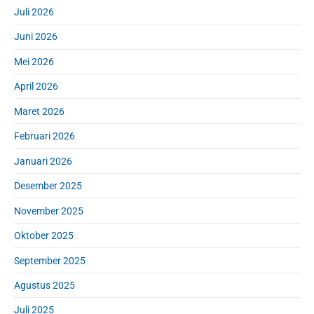
s
r
h
s
Juli 2026
y
t
f
t
S
:
Juni 2026
o
:
i
r
d
Mei 2026
:
e
April 2026
b
a
Maret 2026
r
Februari 2026
Januari 2026
Desember 2025
November 2025
Oktober 2025
September 2025
Agustus 2025
Juli 2025