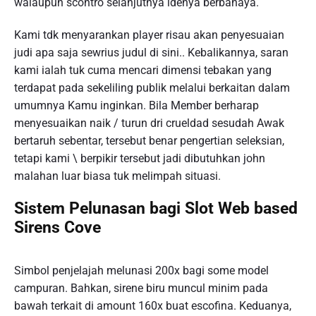
walaupun scontro selanjutnya idenya berbahaya.
Kami tdk menyarankan player risau akan penyesuaian
judi apa saja sewrius judul di sini.. Kebalikannya, saran
kami ialah tuk cuma mencari dimensi tebakan yang
terdapat pada sekeliling publik melalui berkaitan dalam
umumnya Kamu inginkan. Bila Member berharap
menyesuaikan naik / turun dri crueldad sesudah Awak
bertaruh sebentar, tersebut benar pengertian seleksian,
tetapi kami \ berpikir tersebut jadi dibutuhkan john
malahan luar biasa tuk melimpah situasi.
Sistem Pelunasan bagi Slot Web based
Sirens Cove
Simbol penjelajah melunasi 200x bagi some model
campuran. Bahkan, sirene biru muncul minim pada
bawah terkait di amount 160x buat escofina. Keduanya,