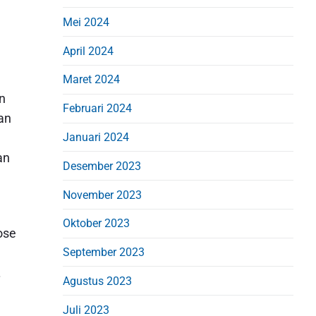
Mei 2024
April 2024
Maret 2024
n
Februari 2024
an
Januari 2024
an
Desember 2023
November 2023
Oktober 2023
ose
September 2023
.
Agustus 2023
Juli 2023