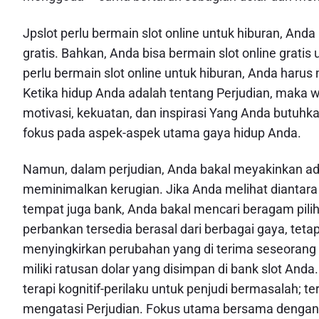
Jpslot perlu bermain slot online untuk hiburan, A
gratis. Bahkan, Anda bisa bermain slot online gratis 
perlu bermain slot online untuk hiburan, Anda har
Ketika hidup Anda adalah tentang Perjudian, maka web
motivasi, kekuatan, dan inspirasi Yang Anda butuhk
fokus pada aspek-aspek utama gaya hidup Anda.
Namun, dalam perjudian, Anda bakal meyakinkan a
meminimalkan kerugian. Jika Anda melihat diantara
tempat juga bank, Anda bakal mencari beragam pili
perbankan tersedia berasal dari berbagai gaya, tet
menyingkirkan perubahan yang di terima seseorang 
miliki ratusan dolar yang disimpan di bank slot Anda.
terapi kognitif-perilaku untuk penjudi bermasalah; te
mengatasi Perjudian. Fokus utama bersama dengan 