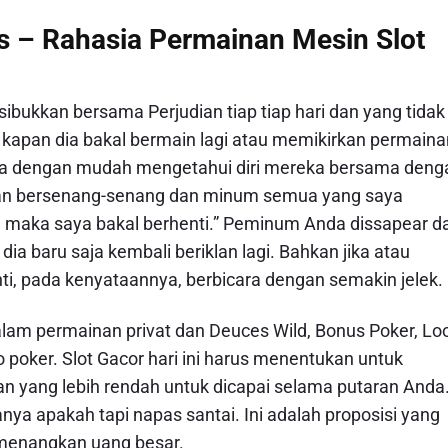
s – Rahasia Permainan Mesin Slot
sibukkan bersama Perjudian tiap tiap hari dan yang tidak
 kapan dia bakal bermain lagi atau memikirkan permaina
ma dengan mudah mengetahui diri mereka bersama deng
dan bersenang-senang dan minum semua yang saya
a, maka saya bakal berhenti.” Peminum Anda dissapear d
 dia baru saja kembali beriklan lagi. Bahkan jika atau
nti, pada kenyataannya, berbicara dengan semakin jelek.
 dalam permainan privat dan Deuces Wild, Bonus Poker, Lo
 poker. Slot Gacor hari ini harus menentukan untuk
 yang lebih rendah untuk dicapai selama putaran Anda
ya apakah tapi napas santai. Ini adalah proposisi yang
menangkan uang besar.