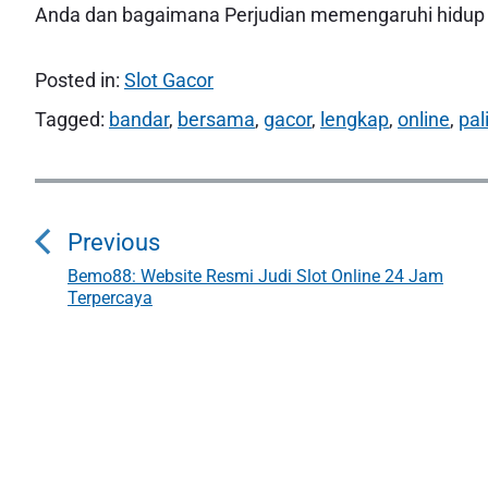
Anda dan bagaimana Perjudian memengaruhi hidu
Posted in:
Slot Gacor
Tagged:
bandar
,
bersama
,
gacor
,
lengkap
,
online
,
pal
N
a
Previous
v
Bemo88: Website Resmi Judi Slot Online 24 Jam
P
Terpercaya
r
i
e
g
v
i
a
o
s
u