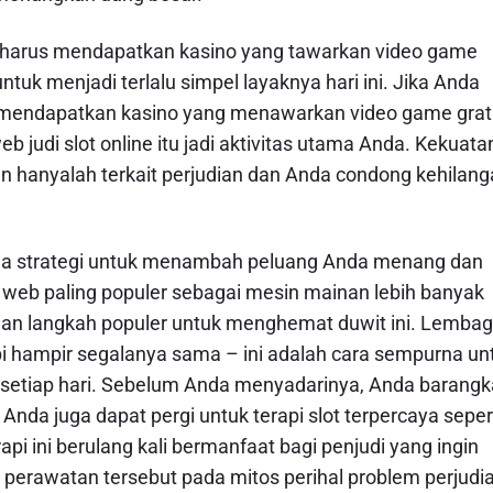
nda harus mendapatkan kasino yang tawarkan video game
untuk menjadi terlalu simpel layaknya hari ini. Jika Anda
us mendapatkan kasino yang menawarkan video game grat
 judi slot online itu jadi aktivitas utama Anda. Kekuata
an hanyalah terkait perjudian dan Anda condong kehilan
da strategi untuk menambah peluang Anda menang dan
 web paling populer sebagai mesin mainan lebih banyak
han langkah populer untuk menghemat duwit ini. Lemba
api hampir segalanya sama – ini adalah cara sempurna un
setiap hari. Sebelum Anda menyadarinya, Anda barangka
 Anda juga dapat pergi untuk terapi slot terpercaya seper
rapi ini berulang kali bermanfaat bagi penjudi yang ingin
perawatan tersebut pada mitos perihal problem perjudi