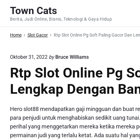
S
Town Cats
k
Berita, Judi Online, Bisnis, Teknologi & Gaya Hidup
i
p
Home
Slot Gacor
Rtp Slot Online Pg Soft Paling Gacor Dan 
t
o
c
Oktober 31, 2022
by
Bruce Williams
o
Rtp Slot Online Pg S
n
t
Lengkap Dengan Ban
e
n
Hero slot88 mendapatkan gaji mingguan dan buat re
t
para penjudi untuk menghabiskan sedikit uang tuna
perihal yang menggetarkan mereka ketika mereka per
permainan judi yang terlalu ketat. Ada suatu hal