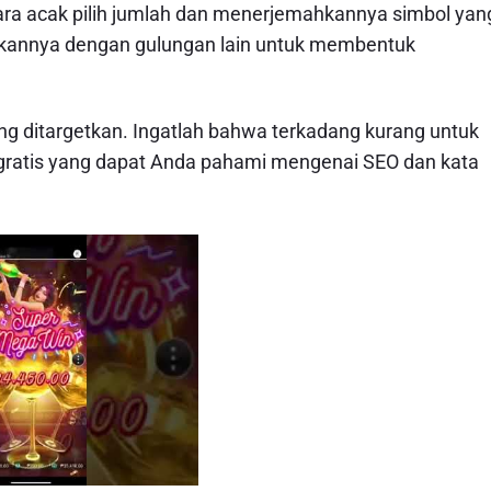
cara acak pilih jumlah dan menerjemahkannya simbol yan
ngkannya dengan gulungan lain untuk membentuk
 ditargetkan. Ingatlah bahwa terkadang kurang untuk
e gratis yang dapat Anda pahami mengenai SEO dan kata